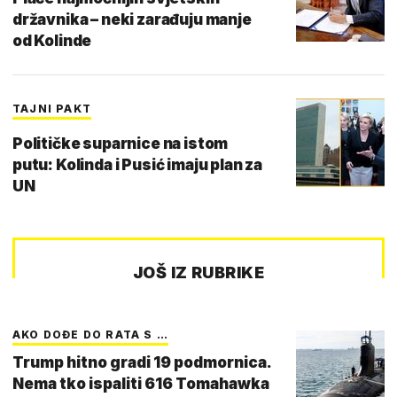
državnika – neki zarađuju manje
od Kolinde
TAJNI PAKT
Političke suparnice na istom
putu: Kolinda i Pusić imaju plan za
UN
JOŠ IZ RUBRIKE
AKO DOĐE DO RATA S …
Trump hitno gradi 19 podmornica.
Nema tko ispaliti 616 Tomahawka