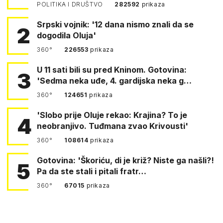
POLITIKA I DRUŠTVO
282592
prikaza
Srpski vojnik: '12 dana nismo znali da se
2
dogodila Oluja'
360°
226553
prikaza
U 11 sati bili su pred Kninom. Gotovina:
3
'Sedma neka uđe, 4. gardijska neka g…
360°
124651
prikaza
'Slobo prije Oluje rekao: Krajina? To je
4
neobranjivo. Tuđmana zvao Krivousti'
360°
108614
prikaza
Gotovina: 'Škoriću, di je križ? Niste ga našli?!
5
Pa da ste stali i pitali fratr…
360°
67015
prikaza