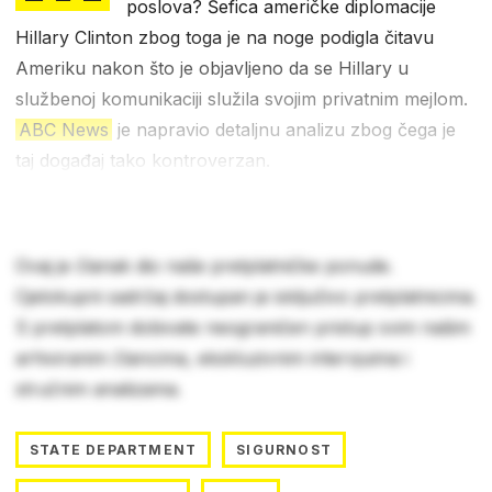
poslova? Šefica američke diplomacije
Hillary Clinton zbog toga je na noge podigla čitavu
Ameriku nakon što je objavljeno da se Hillary u
službenoj komunikaciji služila svojim privatnim mejlom.
ABC News
je napravio detaljnu analizu zbog čega je
taj događaj tako kontroverzan.
Ovaj je članak dio naše pretplatničke ponude.
Cjelokupni sadržaj dostupan je isključivo pretplatnicima.
S pretplatom dobivate neograničen pristup svim našim
arhiviranim člancima, ekskluzivnim intervjuima i
stručnim analizama.
STATE DEPARTMENT
SIGURNOST