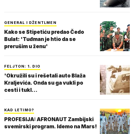
GENERAL I DŽENTLMEN
Kako se Stipetiću predao Čedo
Bulat: 'Tuđman je htio da se
prerušim u ženu'
FELJTON: 1. DIO
'Okružili su i rešetali auto Blaža
Kraljevića. Onda su ga vukli po
cesti i tukl…
KAD LETIMO?
PROFESIJA: AFRONAUT Zambijski
svemirski program. Idemo na Mars!