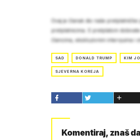
Ovaj je članak dio naše pretplatničke
pretplatnicima. S pretplatom dobivat
člancima, ekskluzivnim intervjuima i 
SAD
DONALD TRUMP
KIM J
SJEVERNA KOREJA
Komentiraj, znaš da