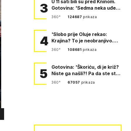
U 11 sati bili su pred Kninom.
3
Gotovina: 'Sedma neka uđe,
4. gardijska neka g…
360°
124687
prikaza
'Slobo prije Oluje rekao:
4
Krajina? To je neobranjivo.
Tuđmana zvao Krivousti'
360°
108681
prikaza
Gotovina: 'Škoriću, di je križ?
5
Niste ga našli?! Pa da ste stali
i pitali fratr…
360°
67057
prikaza