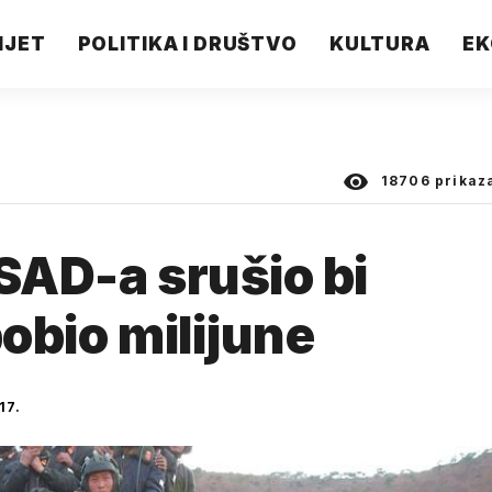
IJET
POLITIKA I DRUŠTVO
KULTURA
EK
18706
prikaz
i SAD-a srušio bi
 pobio milijune
17.