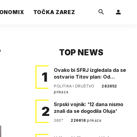
ONOMIX
TOČKA ZAREZ
TOP NEWS
a
Ovako bi SFRJ izgledala da se
1
ostvario Titov plan: Od
Klagenfurta do Istanbula!
POLITIKA I DRUŠTVO
282652
prikaza
Srpski vojnik: '12 dana nismo
2
znali da se dogodila Oluja'
360°
226618
prikaza