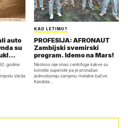
KAD LETIMO?
ali auto
PROFESIJA: AFRONAUT
Onda su
Zambijski svemirski
 tukl…
program. Idemo na Mars!
992. godine
Nkoloso nije imao centrifuge kakve su
ć
koristile supersile pa je pronašao
 mjestu Varda
jednostavniju zamjenu: metalne bačve.
Kandida…