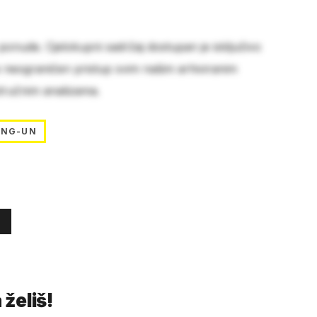
 ponude. Cjelokupni sadržaj dostupan je isključivo
e neograničen pristup svim našim arhiviranim
stručnim analizama.
ONG-UN
 želiš!