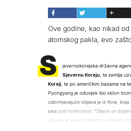
Ove godine, kao nikad od H
atomskog pakla, evo zašto
S
jevernokorejska državna agen
Sjevernu Koreju
, ta zemlja uz
Koreji
, te po američkim bazama na ter
Pyongyang je oduvijek bio sklon bomb
zabrinjavajuće objava je iz Kine, koja
una
pod kontrolom. "Stječe se dojam 
objavio je kineski ministar vanjskih p