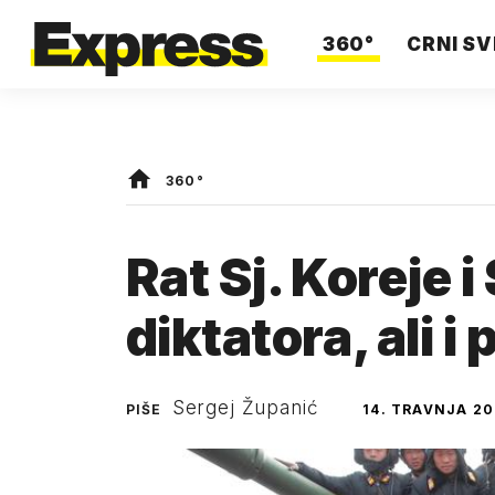
360°
CRNI SV
360°
Rat Sj. Koreje 
diktatora, ali i
Sergej Županić
PIŠE
14. TRAVNJA 20