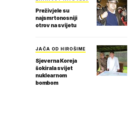
Preživjele su
najsmrtonosniji
otrov na svijetu
JAČA OD HIROŠIME
Sjeverna Koreja
šokirala svijet
nuklearnom
bombom