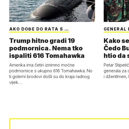
AKO DOĐE DO RATA S …
GENERAL 
Trump hitno gradi 19
Kako se
podmornica. Nema tko
Čedo Bu
ispaliti 616 Tomahawka
htio da 
ženu'
Amerika ima četiri iznimno moćne
Petar Stipetić
podmornice s ukupno 616 Tomahawka. No
generala za 
ti golemi brodovi došli su do kraja radnog
i džentlmen, 
vijek…