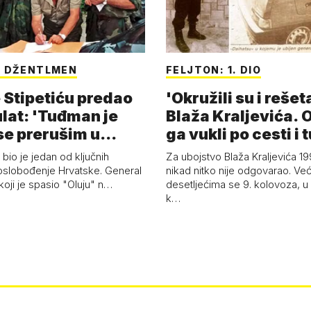
I DŽENTLMEN
FELJTON: 1. DIO
 Stipetiću predao
'Okružili su i rešet
lat: 'Tuđman je
Blaža Kraljevića. 
se prerušim u
ga vukli po cesti i
 bio je jedan od ključnih
Za ubojstvo Blaža Kraljevića 1
oslobođenje Hrvatske. General
nikad nitko nije odgovarao. Ve
koji je spasio "Oluju" n…
desetljećima se 9. kolovoza, u
k…