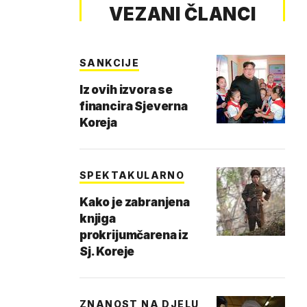
VEZANI ČLANCI
SANKCIJE
Iz ovih izvora se
financira Sjeverna
Koreja
SPEKTAKULARNO
Kako je zabranjena
knjiga
prokrijumčarena iz
Sj. Koreje
ZNANOST NA DJELU