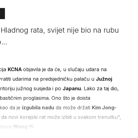
ladnog rata, svijet nije bio na rubu
...
cija
KCNA
objavila je da će, u slučaju udara na
vratiti udarima na predsjedničku palaču u
Južnoj
itoriju južnog susjeda i po
Japanu
. Lako za taj dio,
astičnim proglasima. Ono što je doista
 kao da je
izgubila nadu
da može držati
Kim Jong-
da novi korejski rat može izbiti u svakom trenutku",
oslova
Wang Yi
.