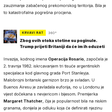
zauzimanje zabačenog prekomorskog teritorija. Bila je
to katastrofalna pogrešna procjena.
KRVAVI RAT
360°
Zbog ovih otoka stotine su poginule.
Trump prijeti Britaniji da će im ih oduzeti
Invazija, kodnog imena
Operacija Rosario
, započela je
2. travnja 1982. iskrcavanjem tri tisuće argentinskih
specijalaca kod glavnog grada Port Stanleyja.
Malobrojni britanski garnizon brzo je svladan. U
Buenos Airesu je zavladala euforija, no u Londonu je
vijest dočekana s nevjericom i bijesom. Premijerka
Margaret Thatcher
, čija je popularnost bila na niskim
granama, donijela je odluku koja će definirati njezinu