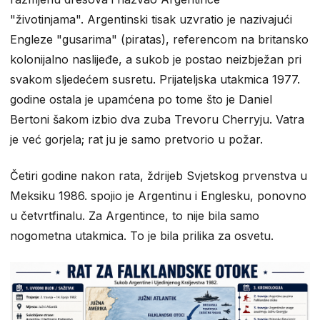
"životinjama". Argentinski tisak uzvratio je nazivajući
Engleze "gusarima" (piratas), referencom na britansko
kolonijalno naslijeđe, a sukob je postao neizbježan pri
svakom sljedećem susretu. Prijateljska utakmica 1977.
godine ostala je upamćena po tome što je Daniel
Bertoni šakom izbio dva zuba Trevoru Cherryju. Vatra
je već gorjela; rat ju je samo pretvorio u požar.
Četiri godine nakon rata, ždrijeb Svjetskog prvenstva u
Meksiku 1986. spojio je Argentinu i Englesku, ponovno
u četvrtfinalu. Za Argentince, to nije bila samo
nogometna utakmica. To je bila prilika za osvetu.