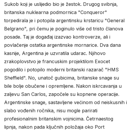
Sukob koji je uslijedio bio je žestok. Drugog svibnja,
britanska nuklearna podmornica "Conqueror"
torpedirala je i potopila argentinsku krstaricu "General
Belgrano", pri čemu je poginulo više od tristo članova
posade. Taj je događaj izazvao kontroverze, ali i
povlačenje ostatka argentinske mornarice. Dva dana
kasnije, Argentina je uzvratila udarac. Njihovo
zrakoplovstvo je francuskim projektilom Exocet
pogodilo i potopilo moderni britanski razarač "HMS
Sheffield". No, unatoč gubicima, britanske snage su
bile bolje obučene i opremljene. Nakon iskrcavanja u
zaljevu San Carlos, započele su kopnene operacije.
Argentinske snage, sastavljene većinom od neiskusnih i
slabo vođenih ročnika, nisu mogle parirati
profesionalnim britanskim vojnicima. Četrnaestog
lipnja, nakon pada ključnih položaja oko Port