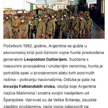
Početkom 1982. godine, Argentina se gušila u
ekonomskoj krizi pod čizmom vojne hunte predvođene
generalom
Leopoldom Galtierijem
. Suočena s
masovnim prosvjedima i unutarnjim nemirima, hunta je
potražila spas u provjerenom alatu svih posrnulih
režima - poticanju nacionalizma. Odluka je pala na
invaziju Falklandskih otoka
, otočja koje Argentina
naziva Malvinima i smatra svojim naslijeđem od
Španjolske. Vjerovali su da Velika Britanija, zauzeta
vlastitim problemima, neće vojno odgovoriti na