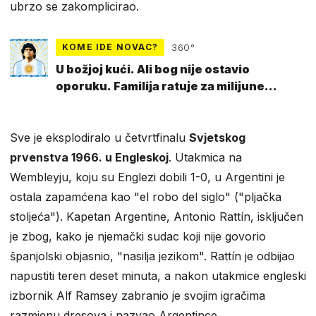
ubrzo se zakomplicirao.
KOME IDE NOVAC?
360°
U božjoj kući. Ali bog nije ostavio
oporuku. Familija ratuje za milijune
Maradone
Sve je eksplodiralo u četvrtfinalu
Svjetskog
prvenstva 1966. u Engleskoj
. Utakmica na
Wembleyju, koju su Englezi dobili 1-0, u Argentini je
ostala zapamćena kao "el robo del siglo" ("pljačka
stoljeća"). Kapetan Argentine, Antonio Rattín, isključen
je zbog, kako je njemački sudac koji nije govorio
španjolski objasnio, "nasilja jezikom". Rattín je odbijao
napustiti teren deset minuta, a nakon utakmice engleski
izbornik Alf Ramsey zabranio je svojim igračima
razmjenu dresova i nazvao Argentince