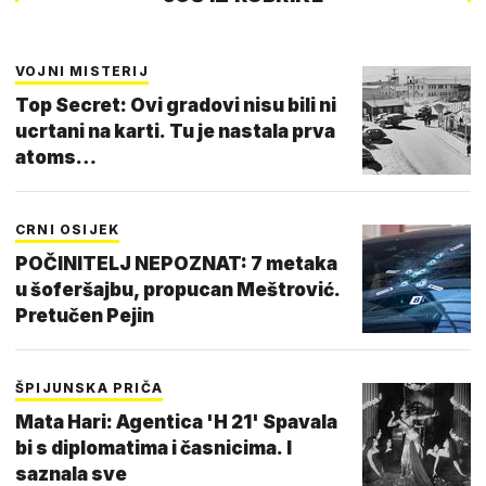
VOJNI MISTERIJ
Top Secret: Ovi gradovi nisu bili ni
ucrtani na karti. Tu je nastala prva
atoms…
CRNI OSIJEK
POČINITELJ NEPOZNAT: 7 metaka
u šoferšajbu, propucan Meštrović.
Pretučen Pejin
ŠPIJUNSKA PRIČA
Mata Hari: Agentica 'H 21' Spavala
bi s diplomatima i časnicima. I
saznala sve