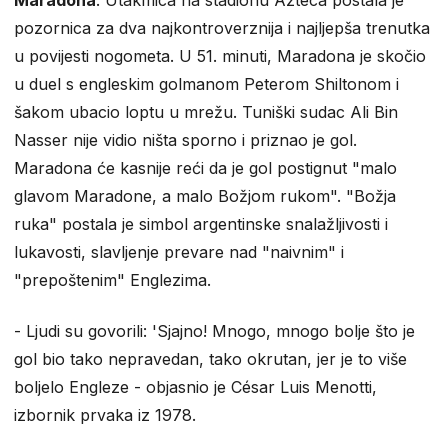
Maradona
. Utakmica na stadionu Azteca postala je
pozornica za dva najkontroverznija i najljepša trenutka
u povijesti nogometa. U 51. minuti, Maradona je skočio
u duel s engleskim golmanom Peterom Shiltonom i
šakom ubacio loptu u mrežu. Tuniški sudac Ali Bin
Nasser nije vidio ništa sporno i priznao je gol.
Maradona će kasnije reći da je gol postignut "malo
glavom Maradone, a malo Božjom rukom". "Božja
ruka" postala je simbol argentinske snalažljivosti i
lukavosti, slavljenje prevare nad "naivnim" i
"prepoštenim" Englezima.
- Ljudi su govorili: 'Sjajno! Mnogo, mnogo bolje što je
gol bio tako nepravedan, tako okrutan, jer je to više
boljelo Engleze - objasnio je César Luis Menotti,
izbornik prvaka iz 1978.