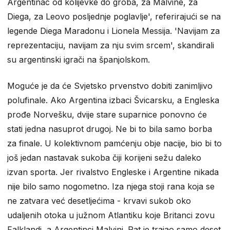
Argentinac od kolijevke do groba, za Malvine, za
Diega, za Leovo posljednje poglavlje', referirajući se na
legende Diega Maradonu i Lionela Messija. 'Navijam za
reprezentaciju, navijam za nju svim srcem', skandirali
su argentinski igrači na španjolskom.
Moguće je da će Svjetsko prvenstvo dobiti zanimljivo
polufinale. Ako Argentina izbaci Švicarsku, a Engleska
prođe Norvešku, dvije stare suparnice ponovno će
stati jedna nasuprot drugoj. Ne bi to bila samo borba
za finale. U kolektivnom pamćenju obje nacije, bio bi to
još jedan nastavak sukoba čiji korijeni sežu daleko
izvan sporta. Jer rivalstvo Engleske i Argentine nikada
nije bilo samo nogometno. Iza njega stoji rana koja se
ne zatvara već desetljećima - krvavi sukob oko
udaljenih otoka u južnom Atlantiku koje Britanci zovu
Falklandi, a Argentinci Malvini. Rat je trajao samo deset