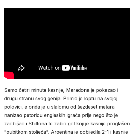
Samo četiri minute kasnije, Maradona je pokazao i
drugu stranu svog genija. Primio je loptu na svojoj
polovici, a onda je u slalomu od šezdeset metara
nanizao petoricu engleskih igrača prije nego što je
zaobišao i Shiltona te zabio gol koji je kasnije proglašen
"gubitkom stoljeća". Argentina je pobijedila 2-1 i kasnije