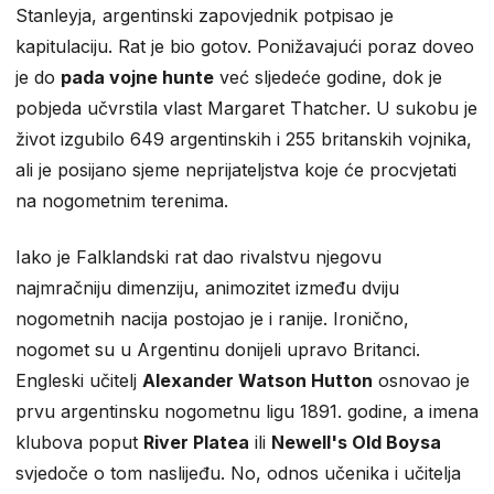
Stanleyja, argentinski zapovjednik potpisao je
kapitulaciju. Rat je bio gotov. Ponižavajući poraz doveo
je do
pada vojne hunte
već sljedeće godine, dok je
pobjeda učvrstila vlast Margaret Thatcher. U sukobu je
život izgubilo 649 argentinskih i 255 britanskih vojnika,
ali je posijano sjeme neprijateljstva koje će procvjetati
na nogometnim terenima.
Iako je Falklandski rat dao rivalstvu njegovu
najmračniju dimenziju, animozitet između dviju
nogometnih nacija postojao je i ranije. Ironično,
nogomet su u Argentinu donijeli upravo Britanci.
Engleski učitelj
Alexander Watson Hutton
osnovao je
prvu argentinsku nogometnu ligu 1891. godine, a imena
klubova poput
River Platea
ili
Newell's Old Boysa
svjedoče o tom naslijeđu. No, odnos učenika i učitelja