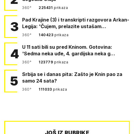
360°
225431
prikaza
Pad Krajine (3) i transkripti razgovora Arkan-
3
Legija: 'Čujem, prelazite ustašam…
360°
140423
prikaza
U 11 sati bili su pred Kninom. Gotovina:
4
'Sedma neka uđe, 4. gardijska neka g…
360°
123779
prikaza
Srbija se i danas pita: Zašto je Knin pao za
5
samo 24 sata?
360°
111033
prikaza
JOŠ IZ RUBRIKE