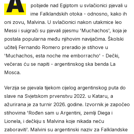
A
pobjede nad Egiptom u svlačionici pjevali u
ime Falklandskih otoka - odnosno, kako ih
oni zovu, Malvina. U svlačionici nakon utakmice leo
Messi i suigrači su pjevali pjesmu 'Muchachos', koja je
postala popularna među njihovim navijačima. Školski
učitelj Fernando Romero preradio je stihove u
'Muchachos, esta noche me emborracho' - Dečki,
večeras ću se napiti - argentinskog ska benda La
Mosca.
Verzija se pjevala tijekom cijelog argentinskog puta do
slave na Svjetskom prvenstvu 2022. u Kataru, a
ažurirana je za turnir 2026. godine. Izvornik je započeo
stihovima 'Rođen sam u Argentini, zemlji Diega i
Lionela, i dečkiju s Malvina koje nikada neću
zaboraviti'. Malvini su argentinski naziv za Falklandske