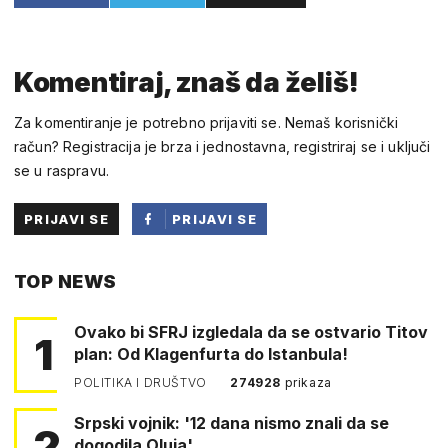
Komentiraj, znaš da želiš!
Za komentiranje je potrebno prijaviti se. Nemaš korisnički
račun? Registracija je brza i jednostavna, registriraj se i uključi
se u raspravu.
PRIJAVI SE
PRIJAVI SE
PUTEM
TOP NEWS
FACEBOOKA
Ovako bi SFRJ izgledala da se ostvario Titov
1
plan: Od Klagenfurta do Istanbula!
POLITIKA I DRUŠTVO
274928
prikaza
Srpski vojnik: '12 dana nismo znali da se
2
dogodila Oluja'