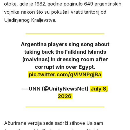
otoke, gdje je 1982. godine poginulo 649 argentinskih
vojnika nakon što su pokušali vratiti teritorij od
Ujedinjenog Kraljevstva.
Argentina players sing song about
taking back the Falkland Islands
(malvinas) in dressing room after
corrupt win over Egypt.
pic.twitter.com/gViVNPgjBa
— UNN (@UnityNewsNet)
July 8,
2026
Ažurirana verzija sada sadrži stihove 'Ja sam