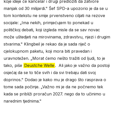
koje ideje će kancelar i drugi predložiti da zatvore
manjak od 30 milijardi." Šef SPD-a upozorio je da se u
tom kontekstu ne smije prvenstveno ciljati na rezove
socijale: „Ima nekih, primjećujem to ponekad u
političkoj debati, koji izgleda misle da se sav novac
može uštedjeti na mirovinama, zdravstvu, njezi i drugim
stvarima." Klingbeil je rekao da je sada riječ o
cjelokupnom paketu, koji mora biti pravedan i
uravnotežen. „Morat ćemo nešto tražiti od ljudi, to je
tako, piše
Deustche Welle
. Ali jako je važno da postoji
osjećaj da se to tiče svih i da svi trebaju dati svoj
doprinos." Dodao je kako mu je drago što rasprava o
tome sada počinje. „Važno mi je da ne počnemo tek
kada se približi proračun 2027. nego da to učinimo u
narednim tjednima."