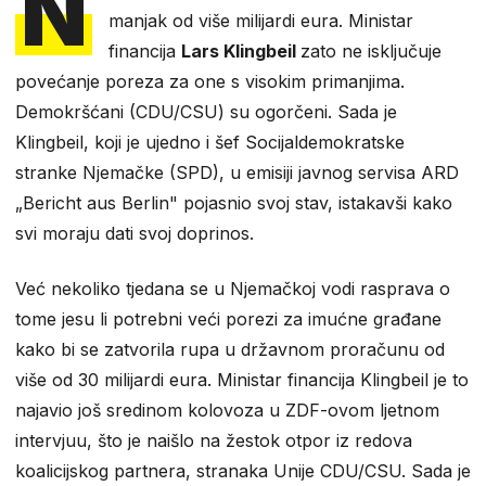
N
manjak od više milijardi eura. Ministar
financija
Lars Klingbeil
zato ne isključuje
povećanje poreza za one s visokim primanjima.
Demokršćani (CDU/CSU) su ogorčeni. Sada je
Klingbeil, koji je ujedno i šef Socijaldemokratske
stranke Njemačke (SPD), u emisiji javnog servisa ARD
„Bericht aus Berlin" pojasnio svoj stav, istakavši kako
svi moraju dati svoj doprinos.
Već nekoliko tjedana se u Njemačkoj vodi rasprava o
tome jesu li potrebni veći porezi za imućne građane
kako bi se zatvorila rupa u državnom proračunu od
više od 30 milijardi eura. Ministar financija Klingbeil je to
najavio još sredinom kolovoza u ZDF-ovom ljetnom
intervjuu, što je naišlo na žestok otpor iz redova
koalicijskog partnera, stranaka Unije CDU/CSU. Sada je