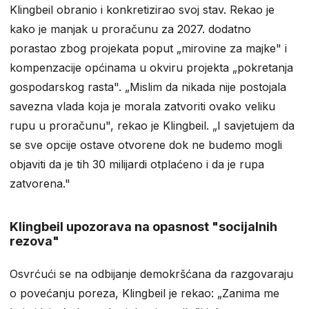
Klingbeil obranio i konkretizirao svoj stav. Rekao je
kako je manjak u proračunu za 2027. dodatno
porastao zbog projekata poput „mirovine za majke" i
kompenzacije općinama u okviru projekta „pokretanja
gospodarskog rasta". „Mislim da nikada nije postojala
savezna vlada koja je morala zatvoriti ovako veliku
rupu u proračunu", rekao je Klingbeil. „I savjetujem da
se sve opcije ostave otvorene dok ne budemo mogli
objaviti da je tih 30 milijardi otplaćeno i da je rupa
zatvorena."
Klingbeil upozorava na opasnost "socijalnih
rezova"
Osvrćući se na odbijanje demokršćana da razgovaraju
o povećanju poreza, Klingbeil je rekao: „Zanima me