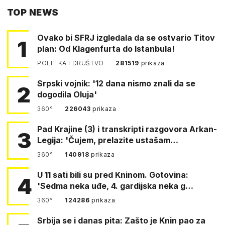
TOP NEWS
FACEBOOKA
Ovako bi SFRJ izgledala da se ostvario Titov
1
plan: Od Klagenfurta do Istanbula!
POLITIKA I DRUŠTVO
281519
prikaza
Srpski vojnik: '12 dana nismo znali da se
2
dogodila Oluja'
360°
226043
prikaza
Pad Krajine (3) i transkripti razgovora Arkan-
3
Legija: 'Čujem, prelazite ustašam…
360°
140918
prikaza
U 11 sati bili su pred Kninom. Gotovina:
4
'Sedma neka uđe, 4. gardijska neka g…
360°
124286
prikaza
Srbija se i danas pita: Zašto je Knin pao za