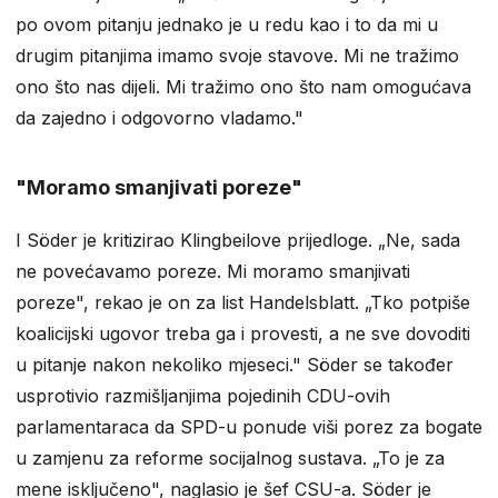
po ovom pitanju jednako je u redu kao i to da mi u
drugim pitanjima imamo svoje stavove. Mi ne tražimo
ono što nas dijeli. Mi tražimo ono što nam omogućava
da zajedno i odgovorno vladamo."
"Moramo smanjivati poreze"
I Söder je kritizirao Klingbeilove prijedloge. „Ne, sada
ne povećavamo poreze. Mi moramo smanjivati
poreze", rekao je on za list Handelsblatt. „Tko potpiše
koalicijski ugovor treba ga i provesti, a ne sve dovoditi
u pitanje nakon nekoliko mjeseci." Söder se također
usprotivio razmišljanjima pojedinih CDU-ovih
parlamentaraca da SPD-u ponude viši porez za bogate
u zamjenu za reforme socijalnog sustava. „To je za
mene isključeno", naglasio je šef CSU-a. Söder je