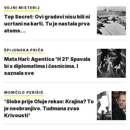
VOJNI MISTERIJ
Top Secret: Ovi gradovi nisu bili ni
ucrtani na karti. Tu je nastala prva
atoms…
ŠPIJUNSKA PRIČA
Mata Hari: Agentica 'H 21' Spavala
bi s diplomatima i časnicima. I
saznala sve
MOMČILO PERIŠIĆ
'Slobo prije Oluje rekao: Krajina? To
je neobranjivo. Tuđmana zvao
Krivousti'