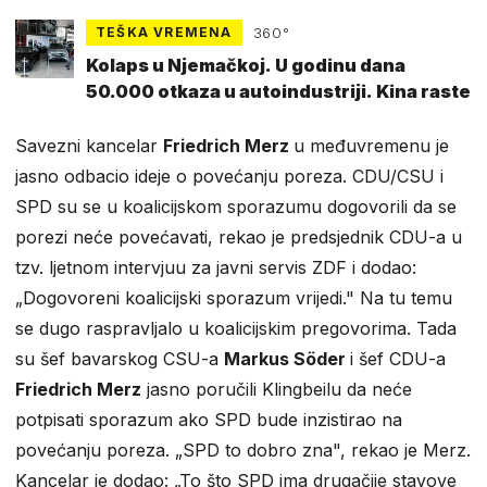
TEŠKA VREMENA
360°
Kolaps u Njemačkoj. U godinu dana
50.000 otkaza u autoindustriji. Kina raste
Savezni kancelar
Friedrich Merz
u međuvremenu je
jasno odbacio ideje o povećanju poreza. CDU/CSU i
SPD su se u koalicijskom sporazumu dogovorili da se
porezi neće povećavati, rekao je predsjednik CDU-a u
tzv. ljetnom intervjuu za javni servis ZDF i dodao:
„Dogovoreni koalicijski sporazum vrijedi." Na tu temu
se dugo raspravljalo u koalicijskim pregovorima. Tada
su šef bavarskog CSU-a
Markus Söder
i šef CDU-a
Friedrich Merz
jasno poručili Klingbeilu da neće
potpisati sporazum ako SPD bude inzistirao na
povećanju poreza. „SPD to dobro zna", rekao je Merz.
Kancelar je dodao: „To što SPD ima drugačije stavove