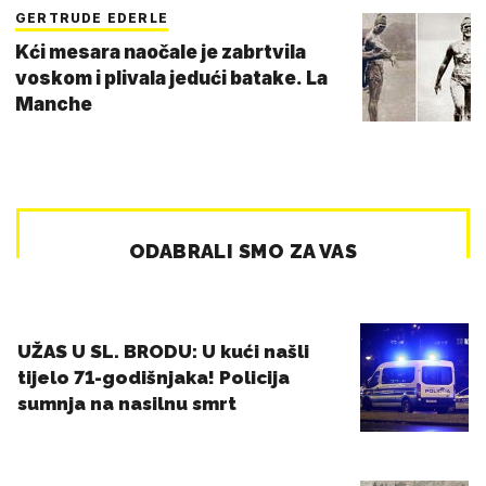
GERTRUDE EDERLE
Kći mesara naočale je zabrtvila
voskom i plivala jedući batake. La
Manche