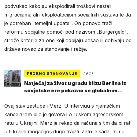
podvukao kako su eksplodirali troškovi nastali
migracijama ali i eksploatacijom socijalnih sustava te da
je potreban „temeljni update". On ponovo traži
reformu socijalne pomoći pod nazivom „Bürgergeld",
strože kriterije za one koji odbijaju posao ili dobivaju od
države novac za stanovanje i režije.
PROBNO STANOVANJE
360°
Natječaj za život u gradu blizu Berlina iz
sovjetske ere pokazao se globalnim
hitom
Ovaj stav zastupa i Merz. U intervjuu s njemačkim
kancelarom bilo je govora i o ruskom agresorskom
ratu u Ukrajini. Merz je rekao da računa s tim da bi rat
u Ukrajini mogao još dugo trajati. Zato je sada, ali i u