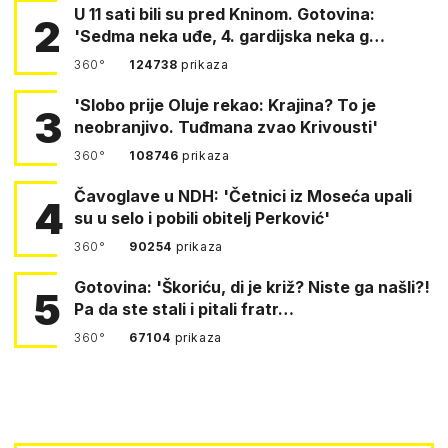
U 11 sati bili su pred Kninom. Gotovina:
2
'Sedma neka uđe, 4. gardijska neka g…
360°
124738
prikaza
'Slobo prije Oluje rekao: Krajina? To je
3
neobranjivo. Tuđmana zvao Krivousti'
360°
108746
prikaza
Čavoglave u NDH: 'Četnici iz Moseća upali
4
su u selo i pobili obitelj Perković'
360°
90254
prikaza
Gotovina: 'Škoriću, di je križ? Niste ga našli?!
5
Pa da ste stali i pitali fratr…
360°
67104
prikaza