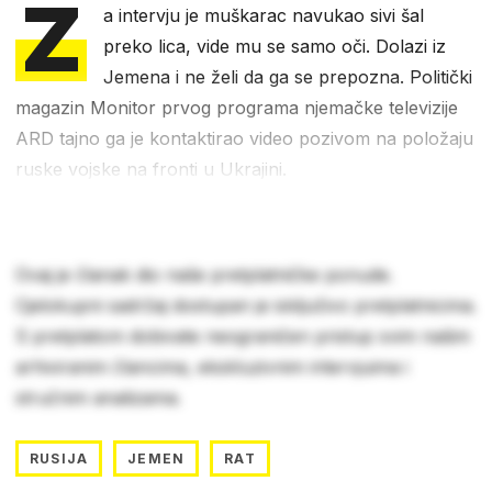
Z
a intervju je muškarac navukao sivi šal
preko lica, vide mu se samo oči. Dolazi iz
Jemena i ne želi da ga se prepozna. Politički
magazin Monitor prvog programa njemačke televizije
ARD tajno ga je kontaktirao video pozivom na položaju
ruske vojske na fronti u Ukrajini.
Ovaj je članak dio naše pretplatničke ponude.
Cjelokupni sadržaj dostupan je isključivo pretplatnicima.
S pretplatom dobivate neograničen pristup svim našim
arhiviranim člancima, ekskluzivnim intervjuima i
stručnim analizama.
RUSIJA
JEMEN
RAT