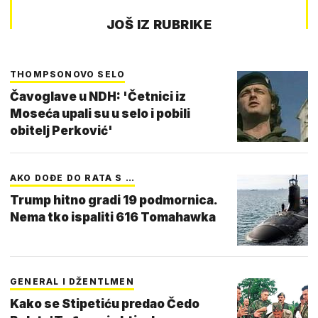
JOŠ IZ RUBRIKE
THOMPSONOVO SELO
Čavoglave u NDH: 'Četnici iz
Moseća upali su u selo i pobili
obitelj Perković'
AKO DOĐE DO RATA S …
Trump hitno gradi 19 podmornica.
Nema tko ispaliti 616 Tomahawka
GENERAL I DŽENTLMEN
Kako se Stipetiću predao Čedo