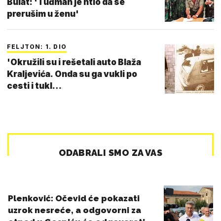
Bulat: 'Tuđman je htio da se
prerušim u ženu'
FELJTON: 1. DIO
'Okružili su i rešetali auto Blaža
Kraljevića. Onda su ga vukli po
cesti i tukl…