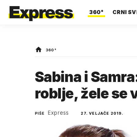
360°
CRNI SV
360°
Sabina i Samra:
roblje, žele se v
Express
PIŠE
27. VELJAČE 2019.