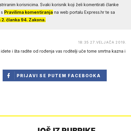
riranim korisnicima. Svaki korisnik koji želi komentirati članke
 s
Pravilima komentiranja
na web portalu Express.hr te sa
2. članka 94. Zakona.
18:35 27.VELJAČA 2019.
idete i šta radite od rođenja vas roditelji uče tome smrtna kazna i
PRIJAVI SE
PUTEM FACEBOOKA
JOŠ IZ RUBRIKE