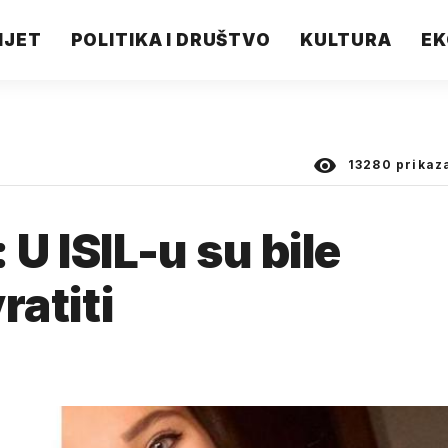
IJET
POLITIKA I DRUŠTVO
KULTURA
EK
13280
prikaz
 U ISIL-u su bile
ratiti