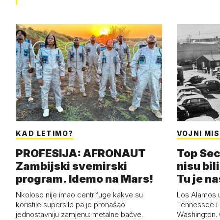
KAD LETIMO?
VOJNI MIS
PROFESIJA: AFRONAUT
Top Sec
Zambijski svemirski
nisu bili
program. Idemo na Mars!
Tu je n
Nkoloso nije imao centrifuge kakve su
Los Alamos 
koristile supersile pa je pronašao
Tennessee i 
jednostavniju zamjenu: metalne bačve.
Washington. G