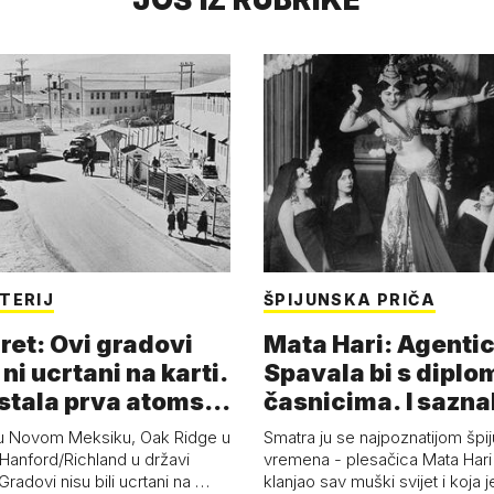
TERIJ
ŠPIJUNSKA PRIČA
ret: Ovi gradovi
Mata Hari: Agentic
 ni ucrtani na karti.
Spavala bi s diplo
astala prva atoms…
časnicima. I sazna
u Novom Meksiku, Oak Ridge u
Smatra ju se najpoznatijom špi
Hanford/Richland u državi
vremena - plesačica Mata Hari 
radovi nisu bili ucrtani na …
klanjao sav muški svijet i koja