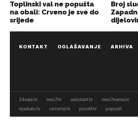
KONTAKT
OGLAŠAVANJE
ARHIVA
24sata.hr
miss7.hr
autostart.hr
miss7mama.hr
njuskalo.hr
vecernji.hr
pixsell.hr
popusti!