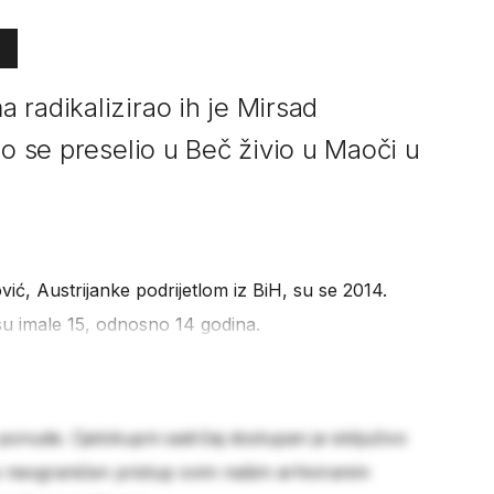
 radikalizirao ih je Mirsad
go se preselio u Beč živio u Maoči u
ić, Austrijanke podrijetlom iz BiH, su se 2014.
 su imale 15, odnosno 14 godina.
 ponude. Cjelokupni sadržaj dostupan je isključivo
e neograničen pristup svim našim arhiviranim