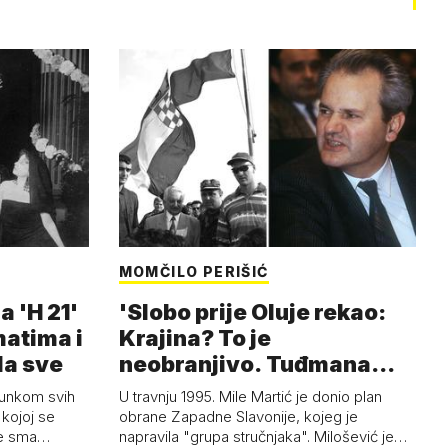
MOMČILO PERIŠIĆ
a 'H 21'
'Slobo prije Oluje rekao:
matima i
Krajina? To je
la sve
neobranjivo. Tuđmana
zvao Krivousti'
junkom svih
U travnju 1995. Mile Martić je donio plan
kojoj se
obrane Zapadne Slavonije, kojeg je
 je sma…
napravila "grupa stručnjaka". Milošević je…