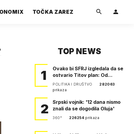
ONOMIX
TOČKA ZAREZ
TOP NEWS
a
Ovako bi SFRJ izgledala da se
1
ostvario Titov plan: Od
Klagenfurta do Istanbula!
POLITIKA I DRUŠTVO
282063
prikaza
Srpski vojnik: '12 dana nismo
2
znali da se dogodila Oluja'
360°
226254
prikaza