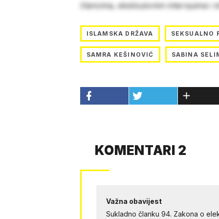
člancima, ekskluzivnim intervjuima i 
ISLAMSKA DRŽAVA
SEKSUALNO 
SAMRA KEŠINOVIĆ
SABINA SELI
KOMENTARI 2
Važna obavijest
Sukladno članku 94. Zakona o elek