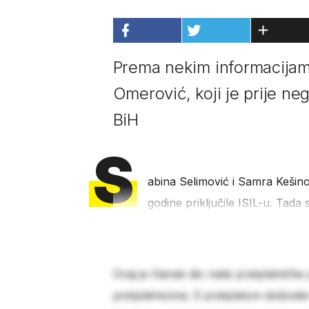
Prema nekim informacijama
Omerović, koji je prije ne
BiH
S
abina Selimović i Samra Kešinov
godine priključile ISIL-u. Tada
Ovaj je članak dio naše pretplatničke
pretplatnicima. S pretplatom dobivat