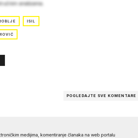
stručnim analizama.
ROBLJE
ISIL
MOVIĆ
POGLEDAJTE SVE
KOMENTARE
troničkim medijima, komentiranje članaka na web portalu