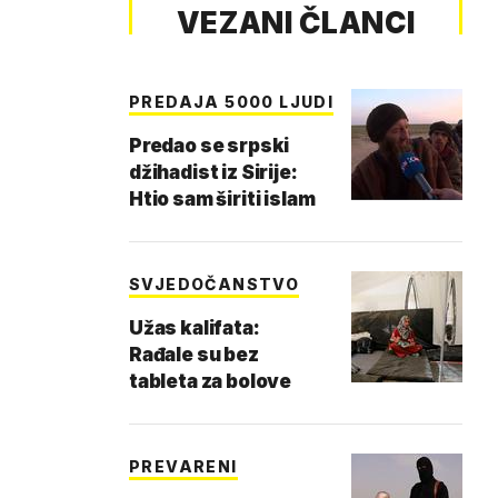
VEZANI ČLANCI
PREDAJA 5000 LJUDI
Predao se srpski
džihadist iz Sirije:
Htio sam širiti islam
SVJEDOČANSTVO
Užas kalifata:
Rađale su bez
tableta za bolove
PREVARENI