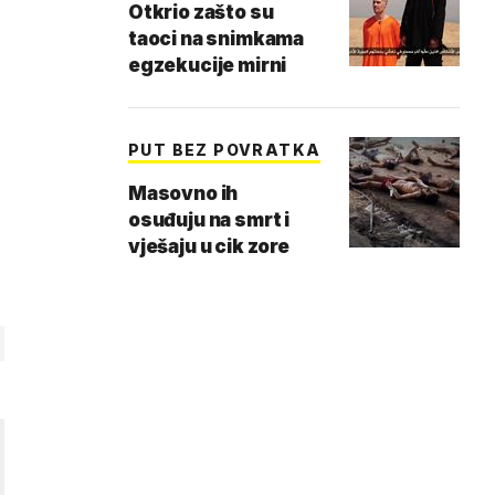
Otkrio zašto su
taoci na snimkama
egzekucije mirni
PUT BEZ POVRATKA
Masovno ih
osuđuju na smrt i
vješaju u cik zore