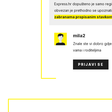
Express.hr dopušteno je samo regist
obvezan je prethodno se upoznati
zabranama propisanim stavkom 
mila2
Znale ste vi dobro gdje 
vama i roditeljima
PRIJAVI SE