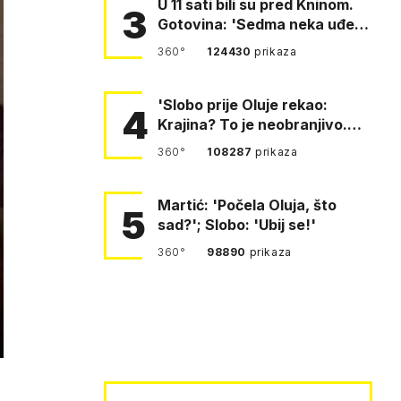
U 11 sati bili su pred Kninom.
3
Gotovina: 'Sedma neka uđe,
4. gardijska neka g…
360°
124430
prikaza
'Slobo prije Oluje rekao:
4
Krajina? To je neobranjivo.
Tuđmana zvao Krivousti'
360°
108287
prikaza
Martić: 'Počela Oluja, što
5
sad?'; Slobo: 'Ubij se!'
360°
98890
prikaza