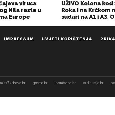
IMPRESSUM
UVJETI KORIŠTENJA
PRIV
miss7zdrava.hr
gastro.hr
joomboos.hr
ordinacija.hr
po