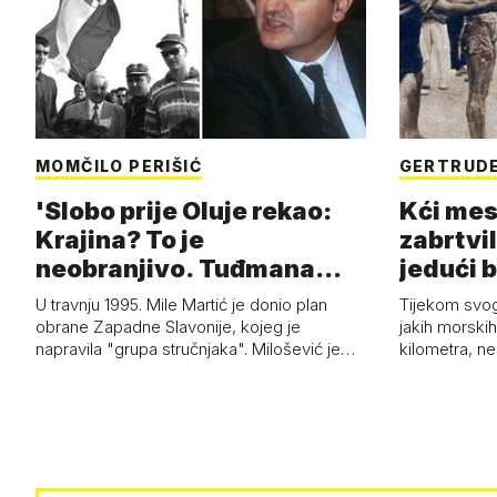
MOMČILO PERIŠIĆ
GERTRUDE
'Slobo prije Oluje rekao:
Kći mes
Krajina? To je
zabrtvil
neobranjivo. Tuđmana
jedući 
zvao Krivousti'
U travnju 1995. Mile Martić je donio plan
Tijekom svo
obrane Zapadne Slavonije, kojeg je
jakih morskih 
napravila "grupa stručnjaka". Milošević je…
kilometra, n