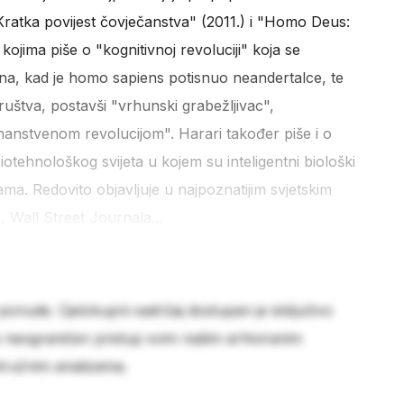
ratka povijest čovječanstva" (2011.) i "Homo Deus:
 kojima piše o "kognitivnoj revoluciji" koja se
ina, kad je homo sapiens potisnuo neandertalce, te
društva, postavši "vrhunski grabežljivac",
anstvenom revolucijom". Harari također piše i o
otehnološkog svijeta u kojem su inteligentni biološki
ama. Redovito objavljuje u najpoznatijim svjetskim
 Wall Street Journala...
 ponude. Cjelokupni sadržaj dostupan je isključivo
e neograničen pristup svim našim arhiviranim
stručnim analizama.