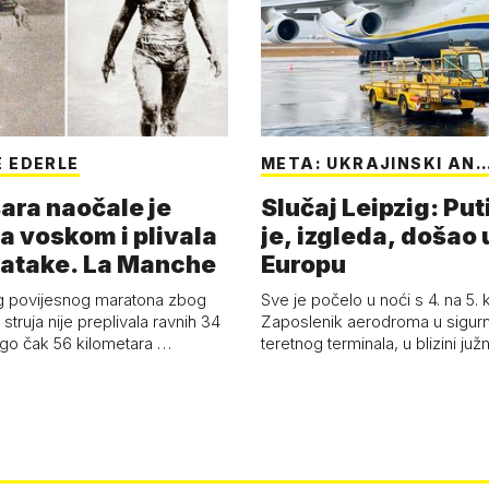
 EDERLE
META: UKRAJINSKI AN
ara naočale je
Slučaj Leipzig: Put
a voskom i plivala
je, izgleda, došao 
batake. La Manche
Europu
g povijesnog maratona zbog
Sve je počelo u noći s 4. na 5.
struja nije preplivala ravnih 34
Zaposlenik aerodroma u sigur
ego čak 56 kilometara …
teretnog terminala, u blizini ju