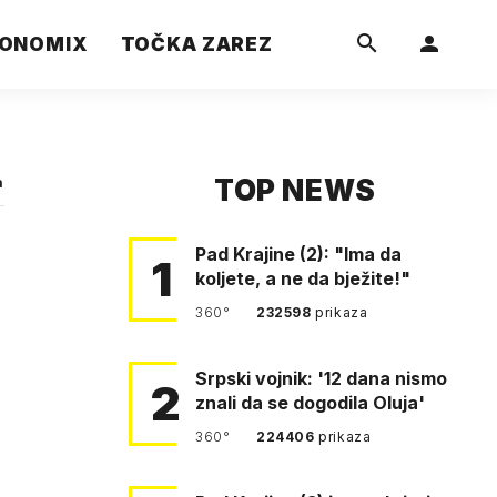
ONOMIX
TOČKA ZAREZ
TOP NEWS
a
Pad Krajine (2): "Ima da
1
koljete, a ne da bježite!"
360°
232598
prikaza
Srpski vojnik: '12 dana nismo
2
znali da se dogodila Oluja'
360°
224406
prikaza