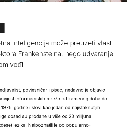
etna inteligencija može preuzeti vlast
 doktora Frankensteina, nego udvaranje
om vođi
medijavelist, povjesničar i pisac, nedavno je objavio
povijest informacijskih mreža od kamenog doba do
 1976. godine i slovi kao jedan od najistaknutijih
jige dosad su prodane u više od 23 milijuna
deset jezika. Najpoznatiji je po popularno-