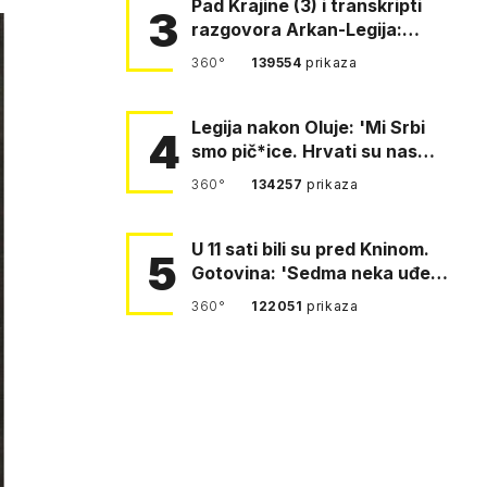
Pad Krajine (3) i transkripti
3
razgovora Arkan-Legija:
'Čujem, prelazite ustašam…
360°
139554
prikaza
Legija nakon Oluje: 'Mi Srbi
4
smo pič*ice. Hrvati su nas
pomeli!'
360°
134257
prikaza
U 11 sati bili su pred Kninom.
5
Gotovina: 'Sedma neka uđe,
4. gardijska neka g…
360°
122051
prikaza