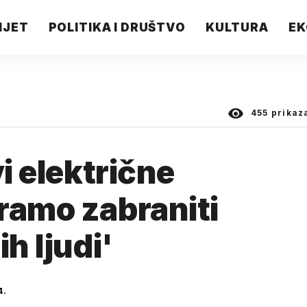
IJET
POLITIKA I DRUŠTVO
KULTURA
EK
455
prikaz
vi električne
ramo zabraniti
h ljudi'
4.