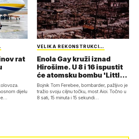
…
VELIKA REKONSTRUKCI…
inov rat
Enola Gay kruži iznad
u
Hirošime. U 8 i 16 ispustit
će atomsku bombu 'Little
Boy'
 kolovoza.
Bojnik Tom Ferebee, bombarder, pažljivo je
nosnom dijelu
tražio svoju ciljnu točku, most Aioi. Točno u
žne…
8 sati, 15 minuta i 15 sekundi…