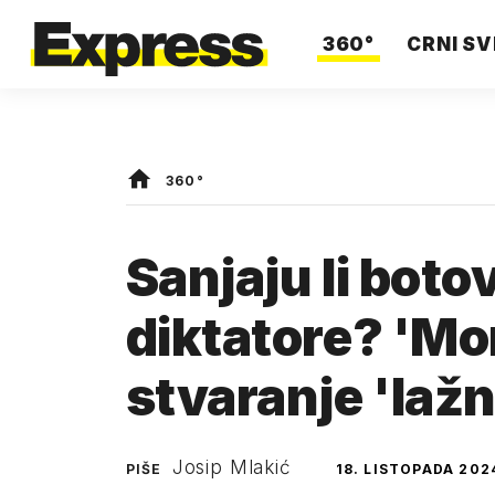
360°
CRNI SV
360°
Sanjaju li boto
diktatore? 'Mo
stvaranje 'lažni
Josip Mlakić
PIŠE
18. LISTOPADA 202