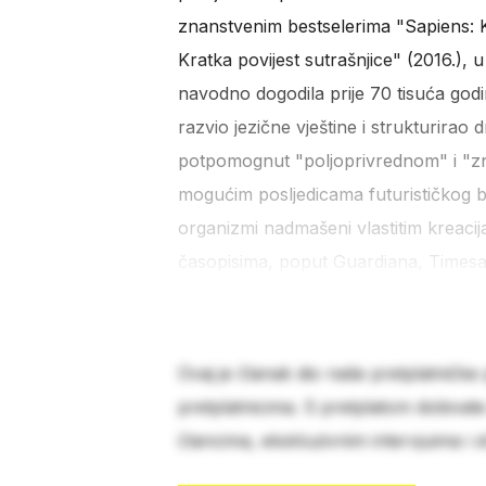
znanstvenim bestselerima "Sapiens: K
Kratka povijest sutrašnjice" (2016.), u
navodno dogodila prije 70 tisuća god
razvio jezične vještine i strukturirao 
potpomognut "poljoprivrednom" i "zn
mogućim posljedicama futurističkog bi
organizmi nadmašeni vlastitim kreacij
časopisima, poput Guardiana, Timesa,
Ovaj je članak dio naše pretplatničke
pretplatnicima. S pretplatom dobivat
člancima, ekskluzivnim intervjuima i 