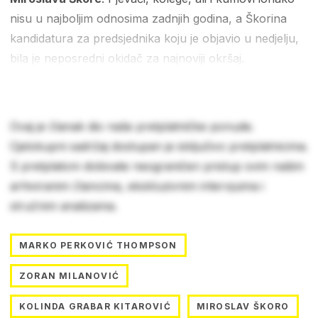
nisu u najboljim odnosima zadnjih godina, a Škorina
kandidatura za predsjednika koju je objavio u nedjelju,
bila je neposredni okidač za najnoviji okršaj.
Ovaj je članak dio naše pretplatničke ponude.
Cjelokupni sadržaj dostupan je isključivo pretplatnicima.
S pretplatom dobivate neograničen pristup svim našim
arhiviranim člancima, ekskluzivnim intervjuima i
stručnim analizama.
MARKO PERKOVIĆ THOMPSON
ZORAN MILANOVIĆ
KOLINDA GRABAR KITAROVIĆ
MIROSLAV ŠKORO