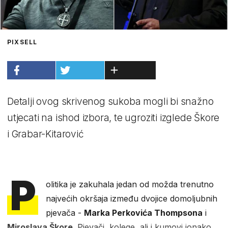
PIXSELL
Detalji ovog skrivenog sukoba mogli bi snažno
utjecati na ishod izbora, te ugroziti izglede Škore
i Grabar-Kitarović
P
olitika je zakuhala jedan od možda trenutno
najvećih okršaja između dvojice domoljubnih
pjevača -
Marka Perkovića Thompsona
i
Miroslava Škore
. Pjevači, kolege, ali i kumovi ionako