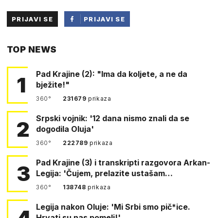
PRIJAVI SE
PRIJAVI SE
PUTEM
TOP NEWS
FACEBOOKA
Pad Krajine (2): "Ima da koljete, a ne da
1
bježite!"
360°
231679
prikaza
Srpski vojnik: '12 dana nismo znali da se
2
dogodila Oluja'
360°
222789
prikaza
Pad Krajine (3) i transkripti razgovora Arkan-
3
Legija: 'Čujem, prelazite ustašam…
360°
138748
prikaza
Legija nakon Oluje: 'Mi Srbi smo pič*ice.
4
Hrvati su nas pomeli!'