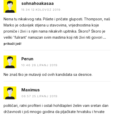
sohnahoakasaa
15:34 12.KOLOVOZ 2019.
Nema tu nikakvog rata. Pišete i pričate gluposti. Thompson, naš
Marko je oduvijek stijena u stavovima, vrijednostima koje
promiče i živi i s njim nama nikakvih upitnika. Škoro? Škoro je
veliki 'fulirant' namazan svim mastima koji niti živi niti govori
...
prikaži još!
Perun
10:46 26.LIPANJ 2019.
Ne znaš tko je mutaviji od ovih kandidata sa desnice.
Maximus
06:57 25.LIPANJ 2019.
političari, ratni profiteri i ostali hohštapleri želim vam sretan dan
državnosti i još mnogo godina da pljačkate hrvatsku i hrvate