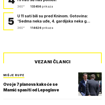
360°
133456
prikaza
U 11 sati bili su pred Kninom. Gotovina:
5
'Sedma neka uđe, 4. gardijska neka g…
360°
114626
prikaza
VEZANI ČLANCI
MIŠJE RUPE
Ovo je 7 planova kako će se
Mamić spasiti od Lepoglave