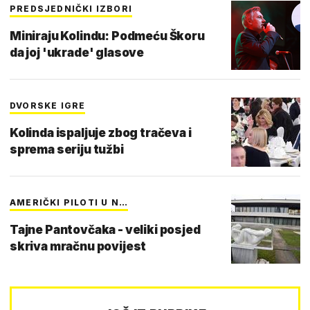
PREDSJEDNIČKI IZBORI
Miniraju Kolindu: Podmeću Škoru
da joj 'ukrade' glasove
DVORSKE IGRE
Kolinda ispaljuje zbog tračeva i
sprema seriju tužbi
AMERIČKI PILOTI U N…
Tajne Pantovčaka - veliki posjed
skriva mračnu povijest