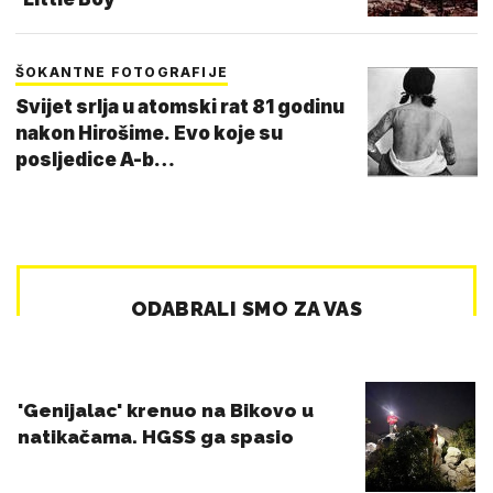
ŠOKANTNE FOTOGRAFIJE
Svijet srlja u atomski rat 81 godinu
nakon Hirošime. Evo koje su
posljedice A-b…