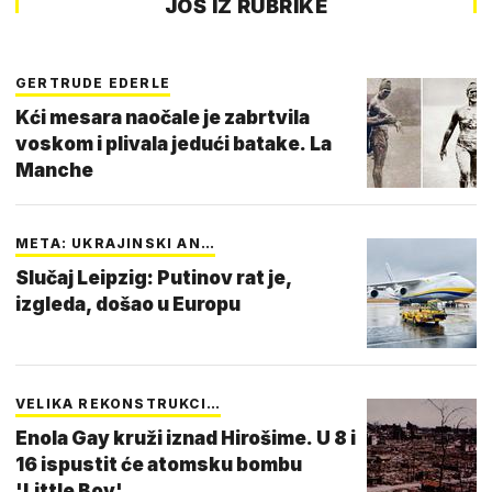
JOŠ IZ RUBRIKE
GERTRUDE EDERLE
Kći mesara naočale je zabrtvila
voskom i plivala jedući batake. La
Manche
META: UKRAJINSKI AN…
Slučaj Leipzig: Putinov rat je,
izgleda, došao u Europu
VELIKA REKONSTRUKCI…
Enola Gay kruži iznad Hirošime. U 8 i
16 ispustit će atomsku bombu
'Little Boy'