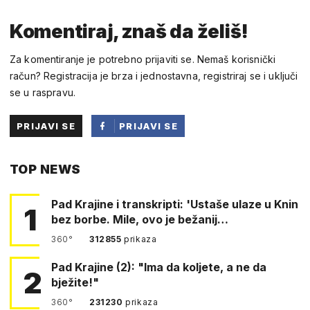
Komentiraj, znaš da želiš!
Za komentiranje je potrebno prijaviti se. Nemaš korisnički
račun? Registracija je brza i jednostavna, registriraj se i uključi
se u raspravu.
PRIJAVI SE
PRIJAVI SE
PUTEM
TOP NEWS
FACEBOOKA
Pad Krajine i transkripti: 'Ustaše ulaze u Knin
1
bez borbe. Mile, ovo je bežanij…
360°
312855
prikaza
Pad Krajine (2): "Ima da koljete, a ne da
2
bježite!"
360°
231230
prikaza