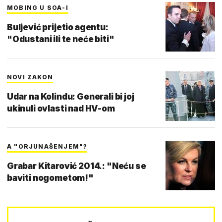
MOBING U SOA-I
Buljević prijetio agentu:
"Odustani ili te neće biti"
NOVI ZAKON
Udar na Kolindu: Generali bi joj
ukinuli ovlasti nad HV-om
A "ORJUNAŠENJEM"?
Grabar Kitarović 2014.: "Neću se
baviti nogometom!"