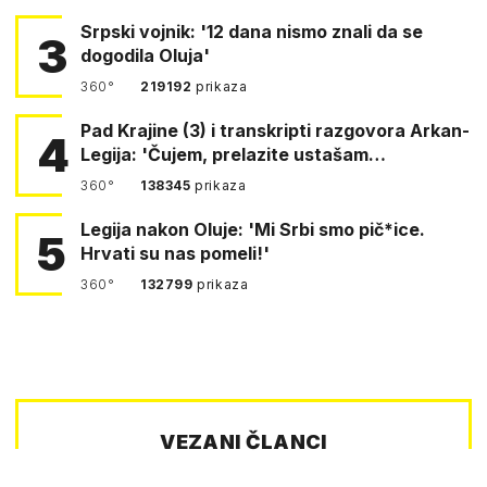
Srpski vojnik: '12 dana nismo znali da se
3
dogodila Oluja'
360°
219192
prikaza
Pad Krajine (3) i transkripti razgovora Arkan-
4
Legija: 'Čujem, prelazite ustašam…
360°
138345
prikaza
Legija nakon Oluje: 'Mi Srbi smo pič*ice.
5
Hrvati su nas pomeli!'
360°
132799
prikaza
VEZANI ČLANCI