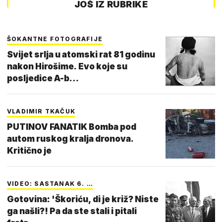
JOŠ IZ RUBRIKE
ŠOKANTNE FOTOGRAFIJE
Svijet srlja u atomski rat 81 godinu
nakon Hirošime. Evo koje su
posljedice A-b…
VLADIMIR TKAČUK
PUTINOV FANATIK Bomba pod
autom ruskog kralja dronova.
Kritično je
VIDEO: SASTANAK 6. …
Gotovina: 'Škoriću, di je križ? Niste
ga našli?! Pa da ste stali i pitali