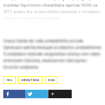
izvještaja Sigurnosno-obavještajne agencije (SOA) za
2017. godinu tiče se terorističke opasnosti u Hrvatskoj i
prisutnosti raznih ekstremizama.
Ovaj je članak dio naše pretplatničke ponude.
Cjelokupni sadržaj dostupan je isključivo pretplatnicima.
S pretplatom dobivate neograničen pristup svim našim
arhiviranim člancima, ekskluzivnim intervjuima i
stručnim analizama.
ISIL
HRVATSKA
SOA