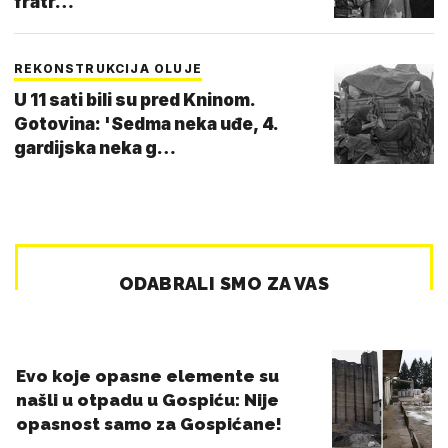
fratr…
REKONSTRUKCIJA OLUJE
U 11 sati bili su pred Kninom.
Gotovina: 'Sedma neka uđe, 4.
gardijska neka g…