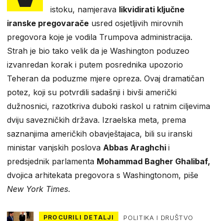
istoku, namjerava
likvidirati ključne
iranske pregovarače
usred osjetljivih mirovnih
pregovora koje je vodila Trumpova administracija.
Strah je bio tako velik da je Washington poduzeo
izvanredan korak i putem posrednika upozorio
Teheran da poduzme mjere opreza. Ovaj dramatičan
potez, koji su potvrdili sadašnji i bivši američki
dužnosnici, razotkriva duboki raskol u ratnim ciljevima
dviju savezničkih država. Izraelska meta, prema
saznanjima američkih obavještajaca, bili su iranski
ministar vanjskih poslova
Abbas Araghchi
i
predsjednik parlamenta
Mohammad Bagher Ghalibaf,
dvojica arhitekata pregovora s Washingtonom, piše
New York Times
.
PROCURILI DETALJI
POLITIKA I DRUŠTVO