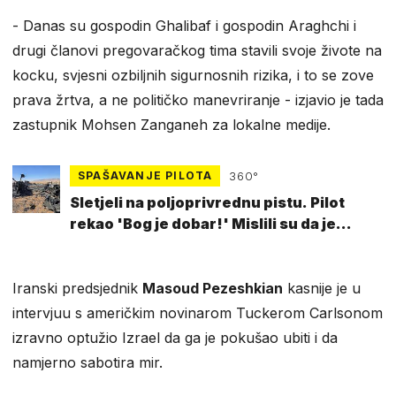
​- Danas su gospodin Ghalibaf i gospodin Araghchi i
drugi članovi pregovaračkog tima stavili svoje živote na
kocku, svjesni ozbiljnih sigurnosnih rizika, i to se zove
prava žrtva, a ne političko manevriranje - izjavio je tada
zastupnik Mohsen Zanganeh za lokalne medije.
SPAŠAVANJE PILOTA
360°
Sletjeli na poljoprivrednu pistu. Pilot
rekao 'Bog je dobar!' Mislili su da je
zamka
Iranski predsjednik
Masoud Pezeshkian
kasnije je u
intervjuu s američkim novinarom Tuckerom Carlsonom
izravno optužio Izrael da ga je pokušao ubiti i da
namjerno sabotira mir.