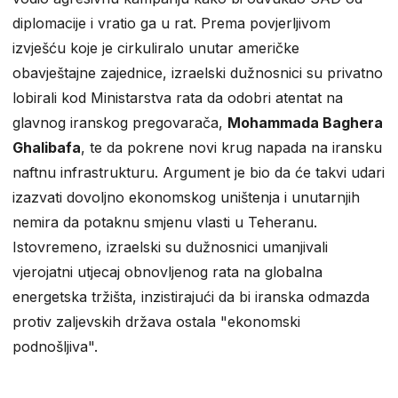
diplomacije i vratio ga u rat. Prema povjerljivom
izvješću koje je cirkuliralo unutar američke
obavještajne zajednice, izraelski dužnosnici su privatno
lobirali kod Ministarstva rata da odobri atentat na
glavnog iranskog pregovarača,
Mohammada Baghera
Ghalibafa
, te da pokrene novi krug napada na iransku
naftnu infrastrukturu. Argument je bio da će takvi udari
izazvati dovoljno ekonomskog uništenja i unutarnjih
nemira da potaknu smjenu vlasti u Teheranu.
Istovremeno, izraelski su dužnosnici umanjivali
vjerojatni utjecaj obnovljenog rata na globalna
energetska tržišta, inzistirajući da bi iranska odmazda
protiv zaljevskih država ostala "ekonomski
podnošljiva".