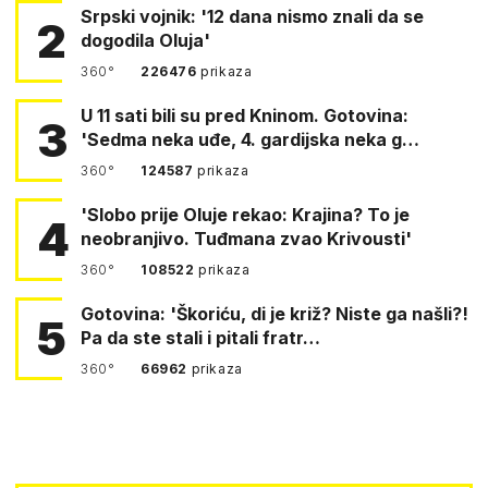
Srpski vojnik: '12 dana nismo znali da se
2
dogodila Oluja'
360°
226476
prikaza
U 11 sati bili su pred Kninom. Gotovina:
3
'Sedma neka uđe, 4. gardijska neka g…
360°
124587
prikaza
'Slobo prije Oluje rekao: Krajina? To je
4
neobranjivo. Tuđmana zvao Krivousti'
360°
108522
prikaza
Gotovina: 'Škoriću, di je križ? Niste ga našli?!
5
Pa da ste stali i pitali fratr…
360°
66962
prikaza