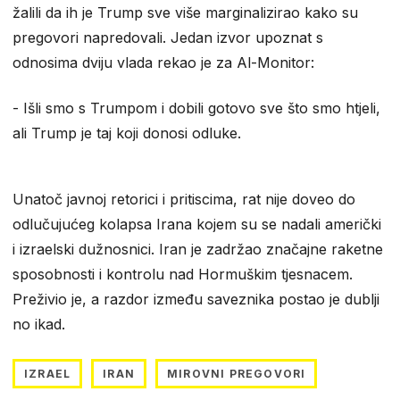
žalili da ih je Trump sve više marginalizirao kako su
pregovori napredovali. Jedan izvor upoznat s
odnosima dviju vlada rekao je za Al-Monitor:
- Išli smo s Trumpom i dobili gotovo sve što smo htjeli,
ali Trump je taj koji donosi odluke.
Unatoč javnoj retorici i pritiscima, rat nije doveo do
odlučujućeg kolapsa Irana kojem su se nadali američki
i izraelski dužnosnici. Iran je zadržao značajne raketne
sposobnosti i kontrolu nad Hormuškim tjesnacem.
Preživio je, a razdor između saveznika postao je dublji
no ikad.
IZRAEL
IRAN
MIROVNI PREGOVORI