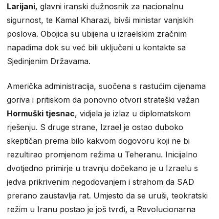
Larijani
, glavni iranski dužnosnik za nacionalnu
sigurnost, te Kamal Kharazi, bivši ministar vanjskih
poslova. Obojica su ubijena u izraelskim zračnim
napadima dok su već bili uključeni u kontakte sa
Sjedinjenim Državama.
Američka administracija, suočena s rastućim cijenama
goriva i pritiskom da ponovno otvori strateški važan
Hormuški tjesnac
, vidjela je izlaz u diplomatskom
rješenju. S druge strane, Izrael je ostao duboko
skeptičan prema bilo kakvom dogovoru koji ne bi
rezultirao promjenom režima u Teheranu. Inicijalno
dvotjedno primirje u travnju dočekano je u Izraelu s
jedva prikrivenim negodovanjem i strahom da SAD
prerano zaustavlja rat. Umjesto da se uruši, teokratski
režim u Iranu postao je još tvrđi, a Revolucionarna