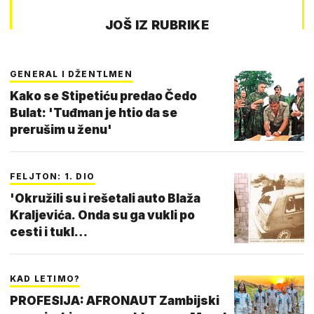
JOŠ IZ RUBRIKE
GENERAL I DŽENTLMEN
Kako se Stipetiću predao Čedo
Bulat: 'Tuđman je htio da se
prerušim u ženu'
FELJTON: 1. DIO
'Okružili su i rešetali auto Blaža
Kraljevića. Onda su ga vukli po
cesti i tukl…
KAD LETIMO?
PROFESIJA: AFRONAUT Zambijski