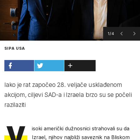
1/4
SIPA USA
Iako je rat započeo 28. veljače usklađenom
akcijom, ciljevi SAD-a i Izraela brzo su se počeli
razilaziti
V
isoki američki dužnosnici strahovali su da
Izrael, njihov najbliži saveznik na Bliskom