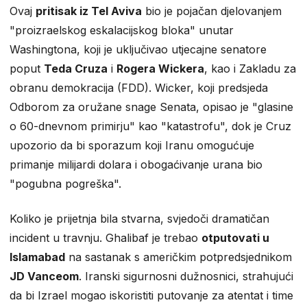
Ovaj
pritisak iz Tel Aviva
bio je pojačan djelovanjem
"proizraelskog eskalacijskog bloka" unutar
Washingtona, koji je uključivao utjecajne senatore
poput
Teda Cruza
i
Rogera Wickera
, kao i Zakladu za
obranu demokracija (FDD). Wicker, koji predsjeda
Odborom za oružane snage Senata, opisao je "glasine
o 60-dnevnom primirju" kao "katastrofu", dok je Cruz
upozorio da bi sporazum koji Iranu omogućuje
primanje milijardi dolara i obogaćivanje urana bio
"pogubna pogreška".
Koliko je prijetnja bila stvarna, svjedoči dramatičan
incident u travnju. Ghalibaf je trebao
otputovati u
Islamabad
na sastanak s američkim potpredsjednikom
JD Vanceom
. Iranski sigurnosni dužnosnici, strahujući
da bi Izrael mogao iskoristiti putovanje za atentat i time