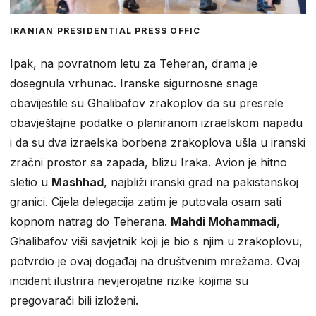
IRANIAN PRESIDENTIAL PRESS OFFIC
Ipak, na povratnom letu za Teheran, drama je
dosegnula vrhunac. Iranske sigurnosne snage
obavijestile su Ghalibafov zrakoplov da su presrele
obavještajne podatke o planiranom izraelskom napadu
i da su dva izraelska borbena zrakoplova ušla u iranski
zračni prostor sa zapada, blizu Iraka. Avion je hitno
sletio u
Mashhad
, najbliži iranski grad na pakistanskoj
granici. Cijela delegacija zatim je putovala osam sati
kopnom natrag do Teherana.
Mahdi Mohammadi
,
Ghalibafov viši savjetnik koji je bio s njim u zrakoplovu,
potvrdio je ovaj događaj na društvenim mrežama. Ovaj
incident ilustrira nevjerojatne rizike kojima su
pregovarači bili izloženi.