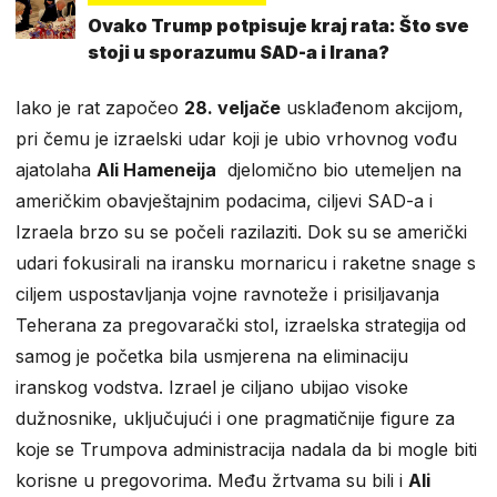
Ovako Trump potpisuje kraj rata: Što sve
stoji u sporazumu SAD-a i Irana?
Iako je rat započeo
28. veljače
usklađenom akcijom,
pri čemu je izraelski udar koji je ubio vrhovnog vođu
ajatolaha
Ali Hameneija
djelomično bio utemeljen na
američkim obavještajnim podacima, ciljevi SAD-a i
Izraela brzo su se počeli razilaziti. Dok su se američki
udari fokusirali na iransku mornaricu i raketne snage s
ciljem uspostavljanja vojne ravnoteže i prisiljavanja
Teherana za pregovarački stol, izraelska strategija od
samog je početka bila usmjerena na eliminaciju
iranskog vodstva. Izrael je ciljano ubijao visoke
dužnosnike, uključujući i one pragmatičnije figure za
koje se Trumpova administracija nadala da bi mogle biti
korisne u pregovorima. Među žrtvama su bili i
Ali