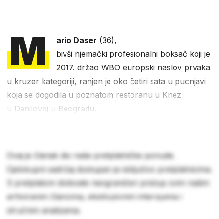
M
ario Daser
(36),
bivši njemački profesionalni boksač koji je
2017. držao WBO europski naslov prvaka
u kruzer kategoriji, ranjen je oko četiri sata u pucnjavi
koja se dogodila u poznatom restoranu u Knez
u Danilovoj u Beogradu.
Ovaj je članak dio naše pretplatničke ponude.
Cjelokupni sadržaj dostupan je isključivo pretplatnicima.
S pretplatom dobivate neograničen pristup svim našim
arhiviranim člancima, ekskluzivnim intervjuima i
stručnim analizama.