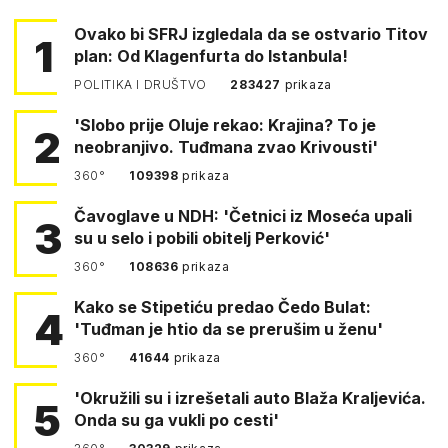
Ovako bi SFRJ izgledala da se ostvario Titov
1
plan: Od Klagenfurta do Istanbula!
POLITIKA I DRUŠTVO
283427
prikaza
'Slobo prije Oluje rekao: Krajina? To je
2
neobranjivo. Tuđmana zvao Krivousti'
360°
109398
prikaza
Čavoglave u NDH: 'Četnici iz Moseća upali
3
su u selo i pobili obitelj Perković'
360°
108636
prikaza
Kako se Stipetiću predao Čedo Bulat:
4
'Tuđman je htio da se prerušim u ženu'
360°
41644
prikaza
'Okružili su i izrešetali auto Blaža Kraljevića.
5
Onda su ga vukli po cesti'