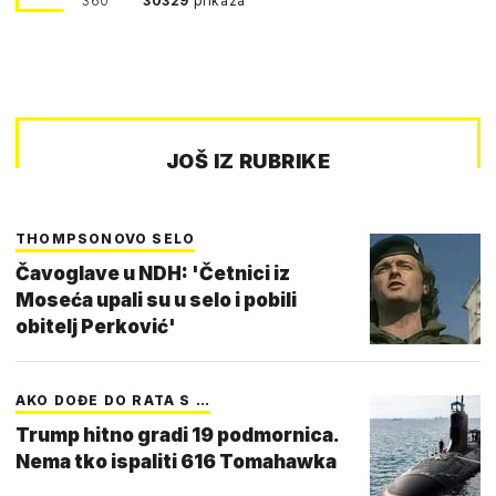
360°
30329
prikaza
JOŠ IZ RUBRIKE
THOMPSONOVO SELO
Čavoglave u NDH: 'Četnici iz
Moseća upali su u selo i pobili
obitelj Perković'
AKO DOĐE DO RATA S …
Trump hitno gradi 19 podmornica.
Nema tko ispaliti 616 Tomahawka