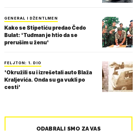
GENERAL I DŽENTLMEN
Kako se Stipetiću predao Čedo
Bulat: 'Tuđman je htio da se
prerušim u ženu'
FELJTON: 1. DIO
'Okružili su i izrešetali auto Blaža
Kraljevića. Onda su ga vukli po
cesti'