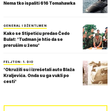
Nema tko ispaliti 616 Tomahawka
GENERAL I DŽENTLMEN
Kako se Stipetiću predao Čedo
Bulat: 'Tuđman je htio da se
prerušim u ženu'
FELJTON: 1. DIO
'Okružili su i izrešetali auto Blaža
Kraljevića. Onda su ga vukli po
cesti'