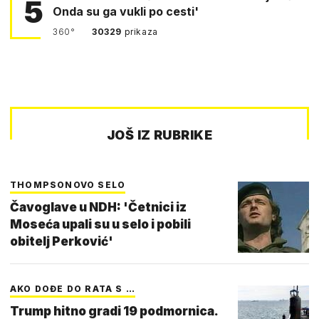
5
Onda su ga vukli po cesti'
360°
30329
prikaza
JOŠ IZ RUBRIKE
THOMPSONOVO SELO
Čavoglave u NDH: 'Četnici iz
Moseća upali su u selo i pobili
obitelj Perković'
AKO DOĐE DO RATA S …
Trump hitno gradi 19 podmornica.