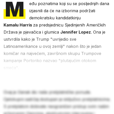
M
eđu poznatima koji su se posljednjih dana
izjasnili da će na izborima podržati
demokratsku kandidatkinju
Kamalu Harris
za predsjednicu Sjedinjenih Američkih
Država je pjevačica i glumica
Jennifer Lopez
. Ona je
ustvrdila kako je Trump "uvrijedio sve
Latinoamerikance u ovoj zemlji" nakon što je jedan
komičar na najvećem, završnom skupu Trumpove
kampanje Portoriko nazvao "plutajućim otokom
smeća".
Ovaj je članak dio naše pretplatničke ponude.
Cjelokupni sadržaj dostupan je isključivo pretplatnicima.
S pretplatom dobivate neograničen pristup svim našim
arhiviranim člancima, ekskluzivnim intervjuima i