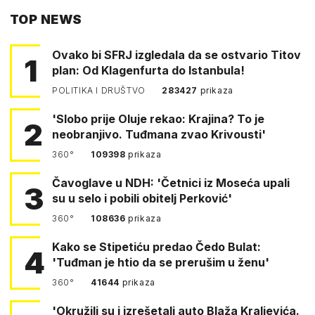
TOP NEWS
FACEBOOKA
Ovako bi SFRJ izgledala da se ostvario Titov
1
plan: Od Klagenfurta do Istanbula!
POLITIKA I DRUŠTVO
283427
prikaza
'Slobo prije Oluje rekao: Krajina? To je
2
neobranjivo. Tuđmana zvao Krivousti'
360°
109398
prikaza
Čavoglave u NDH: 'Četnici iz Moseća upali
3
su u selo i pobili obitelj Perković'
360°
108636
prikaza
Kako se Stipetiću predao Čedo Bulat:
4
'Tuđman je htio da se prerušim u ženu'
360°
41644
prikaza
'Okružili su i izrešetali auto Blaža Kraljevića.