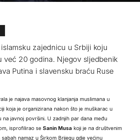
islamsku zajednicu u Srbiji koju
du već 20 godina. Njegov sljedbenik
a Putina i slavensku braću Ruse
zvala je najava masovnog klanjanja muslimana u
ciji koja je organizirana nakon što je muškarac u
u na javnoj površini. U zadnjih par dana među
om, isprofilirao se
Sanin Musa
koji je na društvenim
sabah namaz u Širkom Brijegu gdje većinu