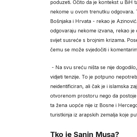
poduzeti. Očito da je kontekst u BiH 
nekome u ovom trenutku odgovara. Treb
Bošnjaka i Hrvata - rekao je Azinović. N
odgovaraju nekome izvana, rekao je 
svijet susreće s brojnim krizama. Po
čemu se može svjedočiti i komentar
- Na svu sreću ništa se nije dogodi
vidjeti tenzije. To je potpuno nepotre
neidentificiran, ali čak je i islamska 
otvorenom prostoru nego da postoje pr
ta žena uopće nije iz Bosne i Hercego
turistkinja iz arapskih zemalja koje p
Tko je Sanin Musa?