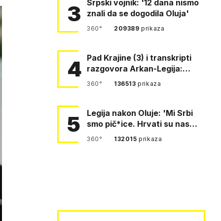
Srpski vojnik: '12 dana nismo
3
znali da se dogodila Oluja'
360°
209389
prikaza
Pad Krajine (3) i transkripti
4
razgovora Arkan-Legija:
'Čujem, prelazite ustašam…
360°
136513
prikaza
Legija nakon Oluje: 'Mi Srbi
5
smo pič*ice. Hrvati su nas
pomeli!'
360°
132015
prikaza