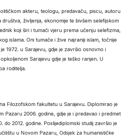
olitičkom akteru, teologu, predavaču, piscu, autoru
 društva, življenja, ekonomije te bivšem selefijskom
ovjednik koji širi i tumači vjeru prema učenju selefizma,
 islama. Oni tumače i žive najraniji islam, točnije
je 1972. u Sarajevu, gdje je završio osnovno i
 opkoljenom Sarajevu gdje je teško ranjen. U
a roditelja.
t na Filozofskom fakultetu u Sarajevu. Diplomirao je
m Pazaru 2006. godine, gdje je i predavao i predmet
do 2012. godine. Poslijediplomski studij završio je
ilištu u Novom Pazaru, Odsjek za humanističke