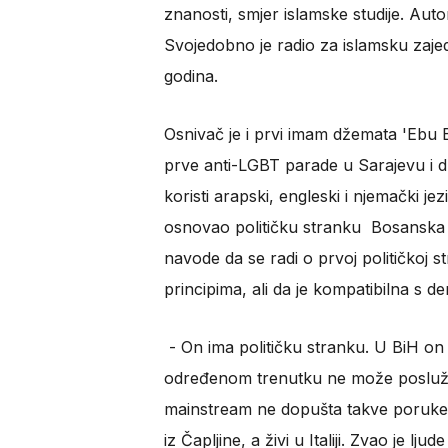
znanosti, smjer islamske studije. Auto
Svojedobno je radio za islamsku zajed
godina.
Osnivač je i prvi imam džemata 'Ebu B
prve anti-LGBT parade u Sarajevu i dr
koristi arapski, engleski i njemački je
osnovao političku stranku Bosanska 
navode da se radi o prvoj političkoj s
principima, ali da je kompatibilna s d
- On ima političku stranku. U BiH on j
određenom trenutku ne može posluž
mainstream ne dopušta takve poruke i 
iz Čapljine, a živi u Italiji. Zvao je l