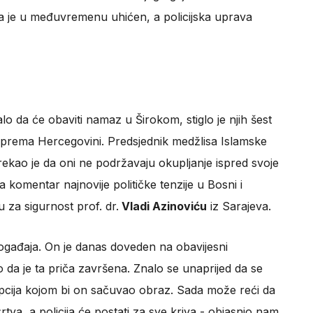
sa je u međuvremenu uhićen, a policijska uprava
lo da će obaviti namaz u Širokom, stiglo je njih šest
i prema Hercegovini. Predsjednik medžlisa Islamske
rekao je da oni ne podržavaju okupljanje ispred svoje
Za komentar najnovije političke tenzije u Bosni i
 za sigurnost prof. dr.
Vladi Azinoviću
iz Sarajeva.
događaja. On je danas doveden na obavijesni
o da je ta priča završena. Znalo se unaprijed da se
 opcija kojom bi on sačuvao obraz. Sada može reći da
žrtva, a policija će postati za sve kriva - objasnio nam