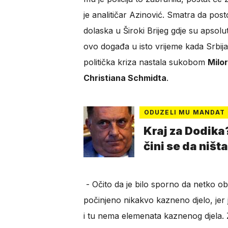
je analitičar Azinović. Smatra da post
dolaska u Široki Brijeg gdje su apsolut
ovo događa u isto vrijeme kada Srbij
politička kriza nastala sukobom
Milo
Christiana Schmidta
.
ODUZELI MU MANDAT
Kraj za Dodika?
čini se da niš
- Očito da je bilo sporno da netko oba
počinjeno nikakvo kazneno djelo, jer 
i tu nema elemenata kaznenog djela. 