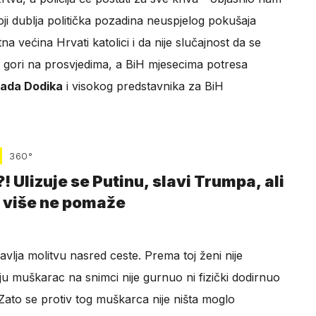
oji dublja politička pozadina neuspjelog pokušaja
na većina Hrvati katolici i da nije slučajnost da se
a gori na prosvjedima, a BiH mjesecima potresa
rada Dodika
i visokog predstavnika za BiH
360°
! Ulizuje se Putinu, slavi Trumpa, ali
ta više ne pomaže
vlja molitvu nasred ceste. Prema toj ženi nije
ju muškarac na snimci nije gurnuo ni fizički dodirnuo
Zato se protiv tog muškarca nije ništa moglo