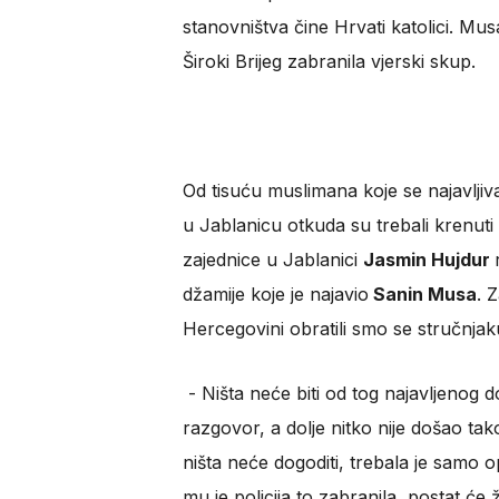
stanovništva čine Hrvati katolici. Mu
Široki Brijeg zabranila vjerski skup.
Od tisuću muslimana koje se najavljiva
u Jablanicu otkuda su trebali krenut
zajednice u Jablanici
Jasmin Hujdur
džamije koje je najavio
Sanin Musa
. 
Hercegovini obratili smo se stručnjaku
- Ništa neće biti od tog najavljenog 
razgovor, a dolje nitko nije došao tak
ništa neće dogoditi, trebala je samo
mu je policija to zabranila, postat će 