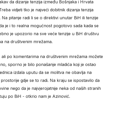
takav da dizanje tenzija između Bošnjaka i Hrvata
a vidjeti tko je najveći dobitnik dizanja tenzija
a pitanje radi li se o direktivi unutar BiH ili tenzije
da je i to realna mogućnost pogotovo sada kada se
sebno je upozorio na sve veće tenzije u BiH društvu
ima na društvenim mrežama.
lo, ali po komentarima na društvenim mrežama možete
bno, sporno je bilo ponašanje mladića koji je ostao
zajednica izdala uputu da se molitva ne obavlja na
ostorije gdje se to radi. Na kraju se ispostavilo da
vine nego da je najvjerojatnije neka od naših stranih
utuju po BiH - otkrio nam je Azinović.