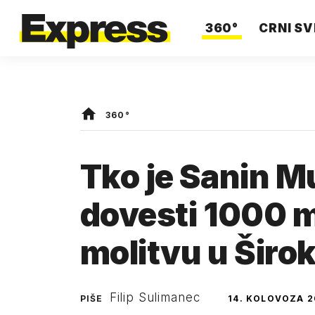
360°
CRNI SV
360°
Tko je Sanin Mu
dovesti 1000 
molitvu u Širok
Filip Sulimanec
PIŠE
14. KOLOVOZA 2