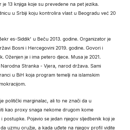
r je 13 knjiga koje su prevedene na pet jezika.
nicu u Srbiji koju kontrolira vlast u Beogradu već 20
ekr es-Siddik' u Beču 2013. godine. Organizator je
žavi Bosni i Hercegovini 2019. godine. Govori i
zik. Oženjen je i ima petero djece. Musa je 2021.
Narodna Stranka - Vjera, narod država. Sami
tranci u BiH koja program temelji na islamskim
emokracijom.
e politički marginalac, ali to ne znači da u
iti kao proxy snaga nekome drugom kome
postupke. Pojavio se jedan njegov sljedbenik koji je
jude da uzmu oružje, a kada uđete na njegov profil vidite