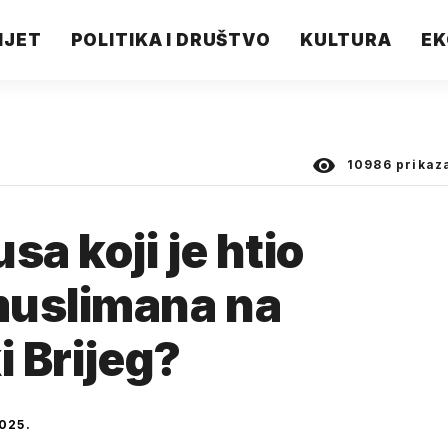
IJET
POLITIKA I DRUŠTVO
KULTURA
EK
10986
prikaz
sa koji je htio
muslimana na
i Brijeg?
025.