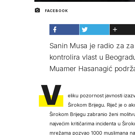
FACEBOOK
Sanin Musa je radio za za 
kontrolira vlast u Beogra
Muamer Hasanagić podržav
V
eliku pozornost javnosti iza
Širokom Brijegu. Riječ je o ak
Širokom Brijegu zabranio ženi molitv
najvećim kritičarima incidenta u Širok
mrežama pozvao 1000 muslimana na 