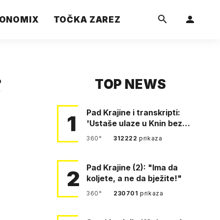
ONOMIX
TOČKA ZAREZ
TOP NEWS
a
Pad Krajine i transkripti:
1
'Ustaše ulaze u Knin bez
borbe. Mile, ovo je bežanij…
360°
312222
prikaza
Pad Krajine (2): "Ima da
2
koljete, a ne da bježite!"
360°
230701
prikaza