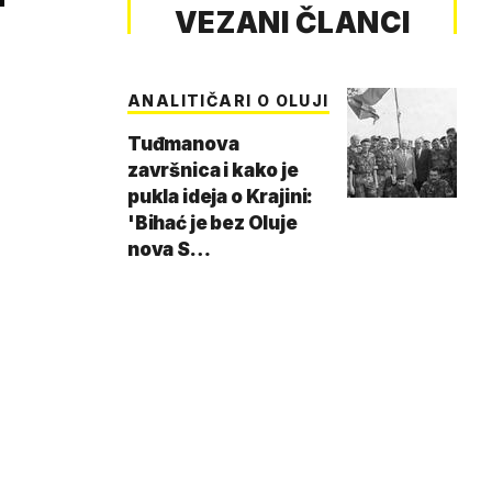
VEZANI ČLANCI
ANALITIČARI O OLUJI
Tuđmanova
završnica i kako je
pukla ideja o Krajini:
'Bihać je bez Oluje
nova S…