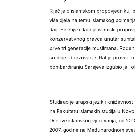
Riječ je o islamskom propovjedniku, p
više djela na temu islamskog poimanja
daiji. Selefijski daija je islamski prop
konzervativnog pravca unutar sunitskog
prve tri generacije muslimana. Rođen 
srednje obrazovanje. Rat je proveo u
bombardiranju Sarajeva izgubio je i ob
Studirao je arapski jezik i književnos
na Fakultetu islamskih studija u Novo
Osnove islamskog vjerovanja, od 2010. 
2007. godine na Međunarodnom sveuč