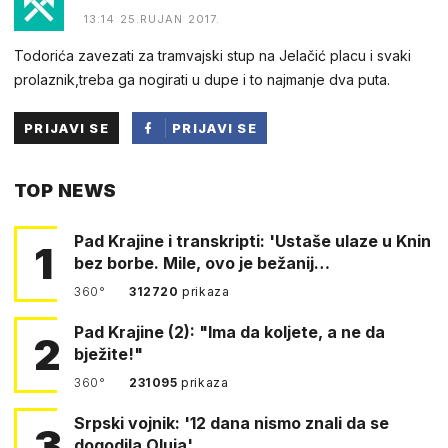
13:14 25.RUJAN 2017.
Todorića zavezati za tramvajski stup na Jelačić placu i svaki
prolaznik,treba ga nogirati u dupe i to najmanje dva puta.
PRIJAVI SE
PRIJAVI SE
PUTEM
TOP NEWS
FACEBOOKA
Pad Krajine i transkripti: 'Ustaše ulaze u Knin
1
bez borbe. Mile, ovo je bežanij…
360°
312720
prikaza
Pad Krajine (2): "Ima da koljete, a ne da
2
bježite!"
360°
231095
prikaza
Srpski vojnik: '12 dana nismo znali da se
3
dogodila Oluja'