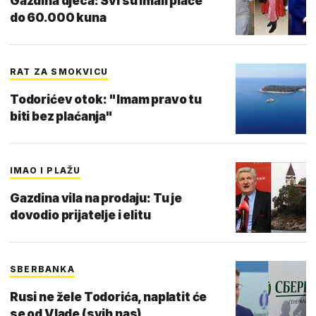
Gazdina djeca: Svi su imali plaće
do 60.000 kuna
RAT ZA SMOKVICU
Todorićev otok: "Imam pravo tu
biti bez plaćanja"
IMAO I PLAŽU
Gazdina vila na prodaju: Tu je
dovodio prijatelje i elitu
SBERBANKA
Rusi ne žele Todorića, naplatit će
se od Vlade (svih nas)