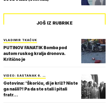
JOŠ IZ RUBRIKE
VLADIMIR TKAČUK
PUTINOV FANATIK Bomba pod
autom ruskog kralja dronova.
Kritično je
VIDEO: SASTANAK 6. …
Gotovina: 'Škoriću, di je križ? Niste
ga našli?! Pa da ste stali i pitali
fratr…