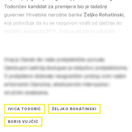
Todorićev kandidat za premijera bio je tadašnji
guverner Hrvatske narodne banke
Željko Rohatinski
,
koji potvrđuje da su se razgovori vodili od siječnja do
početka kolovoza 2011., kad se od plana odustalo.
Ovaj je članak dio naše pretplatničke ponude.
Cjelokupni sadržaj dostupan je isključivo pretplatnicima.
S pretplatom dobivate neograničen pristup svim našim
arhiviranim člancima, ekskluzivnim intervjuima i
stručnim analizama.
IVICA TODORIĆ
ŽELJKO ROHATINSKI
BORIS VUJČIĆ