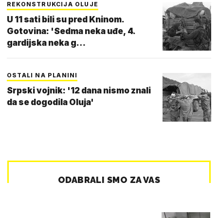
REKONSTRUKCIJA OLUJE
U 11 sati bili su pred Kninom.
Gotovina: 'Sedma neka uđe, 4.
gardijska neka g…
OSTALI NA PLANINI
Srpski vojnik: '12 dana nismo znali
da se dogodila Oluja'