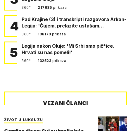
360°
217685
prikaza
Pad Krajine (3) i transkripti razgovora Arkan-
4
Legija: 'Čujem, prelazite ustašam…
360°
138173
prikaza
Legija nakon Oluje: 'Mi Srbi smo pič*ice.
5
Hrvati su nas pomeli!'
360°
132523
prikaza
VEZANI ČLANCI
ŽIVOT U LUKSUZU