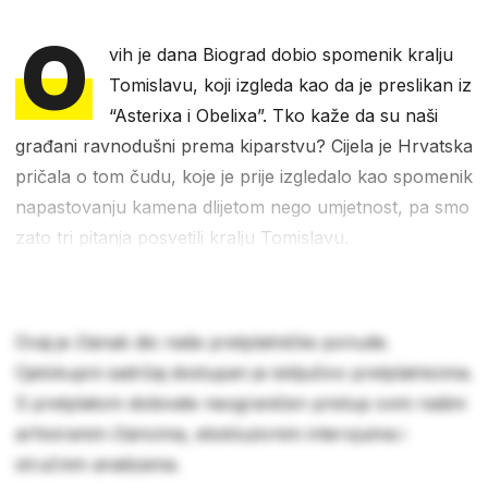
O
vih je dana Biograd dobio spomenik kralju
Tomislavu, koji izgleda kao da je preslikan iz
“Asterixa i Obelixa”. Tko kaže da su naši
građani ravnodušni prema kiparstvu? Cijela je Hrvatska
pričala o tom čudu, koje je prije izgledalo kao spomenik
napastovanju kamena dlijetom nego umjetnost, pa smo
zato tri pitanja posvetili kralju Tomislavu.
Ovaj je članak dio naše pretplatničke ponude.
Cjelokupni sadržaj dostupan je isključivo pretplatnicima.
S pretplatom dobivate neograničen pristup svim našim
arhiviranim člancima, ekskluzivnim intervjuima i
stručnim analizama.