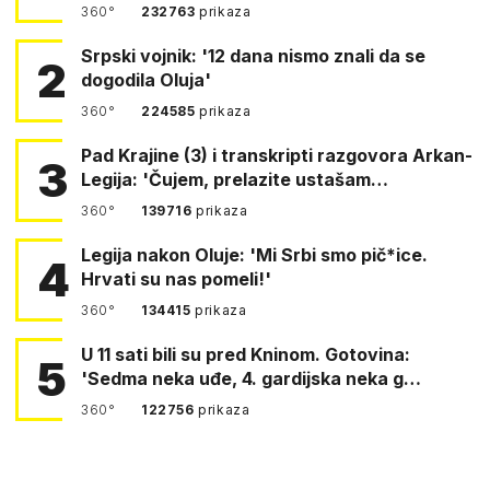
360°
232763
prikaza
Srpski vojnik: '12 dana nismo znali da se
2
dogodila Oluja'
360°
224585
prikaza
Pad Krajine (3) i transkripti razgovora Arkan-
3
Legija: 'Čujem, prelazite ustašam…
360°
139716
prikaza
Legija nakon Oluje: 'Mi Srbi smo pič*ice.
4
Hrvati su nas pomeli!'
360°
134415
prikaza
U 11 sati bili su pred Kninom. Gotovina:
5
'Sedma neka uđe, 4. gardijska neka g…
360°
122756
prikaza