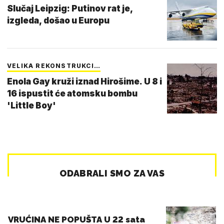
Slučaj Leipzig: Putinov rat je,
izgleda, došao u Europu
VELIKA REKONSTRUKCI…
Enola Gay kruži iznad Hirošime. U 8 i
16 ispustit će atomsku bombu
'Little Boy'