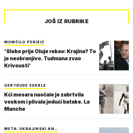
JOŠ IZ RUBRIKE
MOMČILO PERIŠIĆ
'Slobo prije Oluje rekao: Krajina? To
je neobranjivo. Tuđmana zvao
Krivousti'
GERTRUDE EDERLE
Kći mesara naočale je zabrtvila
voskom i plivala jedući batake. La
Manche
META: UKRAJINSKI AN…