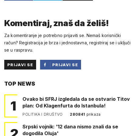
Komentiraj, znaš da želiš!
Za komentiranje je potrebno prijaviti se. Nemaš korisnički
račun? Registracija je brza i jednostavna, registriraj se i uključi
se u raspravu.
PRIJAVI SE
PRIJAVI SE
PUTEM
TOP NEWS
FACEBOOKA
Ovako bi SFRJ izgledala da se ostvario Titov
1
plan: Od Klagenfurta do Istanbula!
POLITIKA I DRUŠTVO
280841
prikaza
Srpski vojnik: '12 dana nismo znali da se
2
dogodila Oluja'