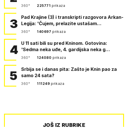
360°
225771
prikaza
Pad Krajine (3) i transkripti razgovora Arkan-
3
Legija: 'Čujem, prelazite ustašam…
360°
140697
prikaza
U 11 sati bili su pred Kninom. Gotovina:
4
'Sedma neka uđe, 4. gardijska neka g…
360°
124080
prikaza
Srbija se i danas pita: Zašto je Knin pao za
5
samo 24 sata?
360°
111249
prikaza
JOŠ IZ RUBRIKE