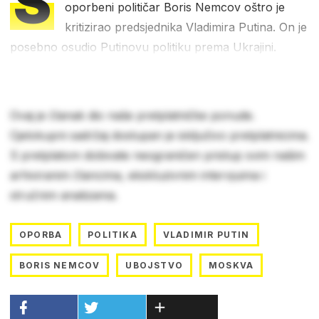
S
oporbeni političar Boris Nemcov oštro je
kritizirao predsjednika Vladimira Putina. On je
posebno osudio Putinovu politiku prema Ukrajini.
Ovaj je članak dio naše pretplatničke ponude.
Cjelokupni sadržaj dostupan je isključivo pretplatnicima.
S pretplatom dobivate neograničen pristup svim našim
arhiviranim člancima, ekskluzivnim intervjuima i
stručnim analizama.
OPORBA
POLITIKA
VLADIMIR PUTIN
BORIS NEMCOV
UBOJSTVO
MOSKVA