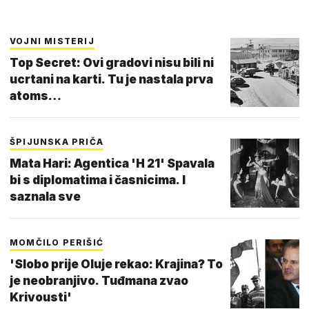
VOJNI MISTERIJ
Top Secret: Ovi gradovi nisu bili ni
ucrtani na karti. Tu je nastala prva
atoms…
ŠPIJUNSKA PRIČA
Mata Hari: Agentica 'H 21' Spavala
bi s diplomatima i časnicima. I
saznala sve
MOMČILO PERIŠIĆ
'Slobo prije Oluje rekao: Krajina? To
je neobranjivo. Tuđmana zvao
Krivousti'