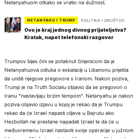
Netanyahuom otkako se vratio na dužnost.
NETANYAHU I TRUMP
POLITIKA I DRUŠTVO
Ovo je kraj jednog divnog prijateljstva?
Kratak, napet telefonski razgovor
Trumpov bijes čini se potaknut činjenicom da je
Netanyahuova odluka o eskalaciji u Libanonu prijetila
da uništi njegove pregovore s Iranom. Nakon poziva,
Trump je na Truth Socialu objavio da se pregovori o
Iranu "nastavljaju brzim tempom". Netanyahu je nakon
poziva objavio izjavu u kojoj je rekao da je Trumpu
rekao da će Izrael napasti ciljeve u Bejrutu ako
Hezbollah ne prestane napadati Izrael te da će u
međuvremenu Izrael nastaviti svoje operacije u južnom