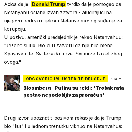
Axios da je
Donald Trump
tvrdio da je pomogao da
Netanyahu ostane izvan zatvora - aludirajući na
njegovu podršku tijekom Netanyahuovog suđenja za
korupciju.
U pozivu, američki predsjednik je rekao Netanyahuu:
"Je*eno si lud. Bio bi u zatvoru da nije bilo mene.
Spašavam te. Svi te sada mrze. Svi mrze Izrael zbog
ovoga."
ODGOVORIO IM: UŠTEDITE DRUGDJE
360°
Bloomberg - Putinu su rekli: 'Trošak rata
postao nepodošljiv za proračun'
Drugi izvor upoznat s pozivom rekao je da je Trump
bio "ljut" i u jednom trenutku viknuo na Netanyahua: