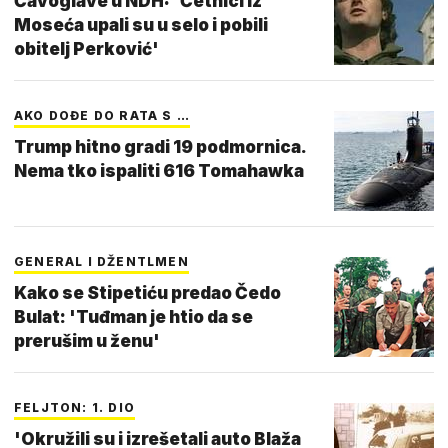
Čavoglave u NDH: 'Četnici iz
Moseća upali su u selo i pobili
obitelj Perković'
AKO DOĐE DO RATA S …
Trump hitno gradi 19 podmornica.
Nema tko ispaliti 616 Tomahawka
GENERAL I DŽENTLMEN
Kako se Stipetiću predao Čedo
Bulat: 'Tuđman je htio da se
prerušim u ženu'
FELJTON: 1. DIO
'Okružili su i izrešetali auto Blaža