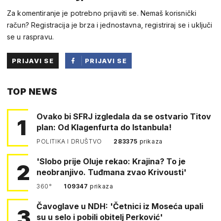
Za komentiranje je potrebno prijaviti se. Nemaš korisnički
račun? Registracija je brza i jednostavna, registriraj se i uključi
se u raspravu.
PRIJAVI SE
PRIJAVI SE
PUTEM
TOP NEWS
FACEBOOKA
Ovako bi SFRJ izgledala da se ostvario Titov
1
plan: Od Klagenfurta do Istanbula!
POLITIKA I DRUŠTVO
283375
prikaza
'Slobo prije Oluje rekao: Krajina? To je
2
neobranjivo. Tuđmana zvao Krivousti'
360°
109347
prikaza
Čavoglave u NDH: 'Četnici iz Moseća upali
3
su u selo i pobili obitelj Perković'