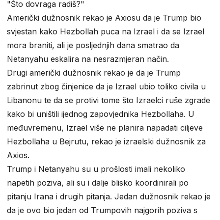
"Što dovraga radiš?"
Američki dužnosnik rekao je Axiosu da je Trump bio
svjestan kako Hezbollah puca na Izrael i da se Izrael
mora braniti, ali je posljednjih dana smatrao da
Netanyahu eskalira na nesrazmjeran način.
Drugi američki dužnosnik rekao je da je Trump
zabrinut zbog činjenice da je Izrael ubio toliko civila u
Libanonu te da se protivi tome što Izraelci ruše zgrade
kako bi uništili ijednog zapovjednika Hezbollaha. U
međuvremenu, Izrael više ne planira napadati ciljeve
Hezbollaha u Bejrutu, rekao je izraelski dužnosnik za
Axios.
Trump i Netanyahu su u prošlosti imali nekoliko
napetih poziva, ali su i dalje blisko koordinirali po
pitanju Irana i drugih pitanja. Jedan dužnosnik rekao je
da je ovo bio jedan od Trumpovih najgorih poziva s