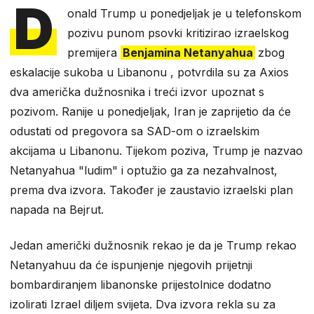
D
onald Trump u ponedjeljak je u telefonskom
pozivu punom psovki kritizirao izraelskog
premijera
Benjamina Netanyahua
zbog
eskalacije sukoba u Libanonu , potvrdila su za Axios
dva američka dužnosnika i treći izvor upoznat s
pozivom. Ranije u ponedjeljak, Iran je zaprijetio da će
odustati od pregovora sa SAD-om o izraelskim
akcijama u Libanonu. Tijekom poziva, Trump je nazvao
Netanyahua "ludim" i optužio ga za nezahvalnost,
prema dva izvora. Također je zaustavio izraelski plan
napada na Bejrut.
Jedan američki dužnosnik rekao je da je Trump rekao
Netanyahuu da će ispunjenje njegovih prijetnji
bombardiranjem libanonske prijestolnice dodatno
izolirati Izrael diljem svijeta. Dva izvora rekla su za