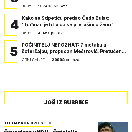
360°
107405
prikaza
Kako se Stipetiću predao Čedo Bulat:
4
'Tuđman je htio da se prerušim u ženu'
360°
41457
prikaza
POČINITELJ NEPOZNAT: 7 metaka u
5
šoferšajbu, propucan Meštrović. Pretučen
Pejin
CRNI SVIJET
29888
prikaza
JOŠ IZ RUBRIKE
THOMPSONOVO SELO