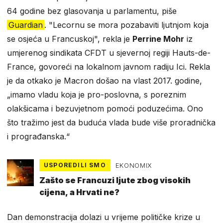
64 godine bez glasovanja u parlamentu, piše
Guardian
. "Lecornu se mora pozabaviti ljutnjom koja
se osjeća u Francuskoj", rekla je
Perrine Mohr
iz
umjerenog sindikata CFDT u sjevernoj regiji Hauts-de-
France, govoreći na lokalnom javnom radiju Ici. Rekla
je da otkako je Macron došao na vlast 2017. godine,
„imamo vladu koja je pro-poslovna, s poreznim
olakšicama i bezuvjetnom pomoći poduzećima. Ono
što tražimo jest da buduća vlada bude više proradnička
i prograđanska.“
USPOREDILI SMO
EKONOMIX
Zašto se Francuzi ljute zbog visokih
cijena, a Hrvati ne?
Dan demonstracija dolazi u vrijeme političke krize u