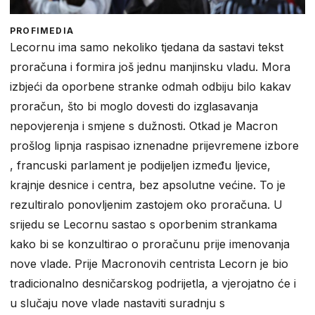
PROFIMEDIA
Lecornu ima samo nekoliko tjedana da sastavi tekst
proračuna i formira još jednu manjinsku vladu. Mora
izbjeći da oporbene stranke odmah odbiju bilo kakav
proračun, što bi moglo dovesti do izglasavanja
nepovjerenja i smjene s dužnosti. Otkad je Macron
prošlog lipnja raspisao iznenadne prijevremene izbore
, francuski parlament je podijeljen između ljevice,
krajnje desnice i centra, bez apsolutne većine. To je
rezultiralo ponovljenim zastojem oko proračuna. U
srijedu se Lecornu sastao s oporbenim strankama
kako bi se konzultirao o proračunu prije imenovanja
nove vlade. Prije Macronovih centrista Lecorn je bio
tradicionalno desničarskog podrijetla, a vjerojatno će i
u slučaju nove vlade nastaviti suradnju s