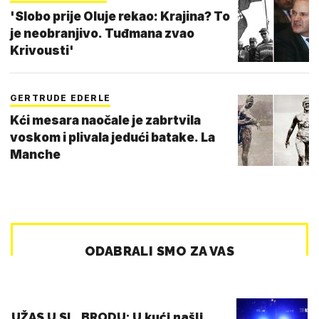
'Slobo prije Oluje rekao: Krajina? To
je neobranjivo. Tuđmana zvao
Krivousti'
GERTRUDE EDERLE
Kći mesara naočale je zabrtvila
voskom i plivala jedući batake. La
Manche