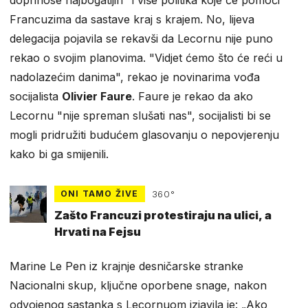
doprinose najbogatijih" i više politika koje će pomoći
Francuzima da sastave kraj s krajem. No, lijeva
delegacija pojavila se rekavši da Lecornu nije puno
rekao o svojim planovima. "Vidjet ćemo što će reći u
nadolazećim danima", rekao je novinarima vođa
socijalista
Olivier Faure
. Faure je rekao da ako
Lecornu "nije spreman slušati nas", socijalisti bi se
mogli pridružiti budućem glasovanju o nepovjerenju
kako bi ga smijenili.
ONI TAMO ŽIVE
360°
Zašto Francuzi protestiraju na ulici, a
Hrvati na Fejsu
Marine Le Pen iz krajnje desničarske stranke
Nacionalni skup, ključne oporbene snage, nakon
odvojenog sastanka s Lecornuom izjavila je: „Ako