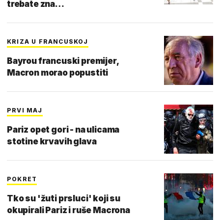
trebate zna…
KRIZA U FRANCUSKOJ
Bayrou francuski premijer,
Macron morao popustiti
PRVI MAJ
Pariz opet gori - na ulicama
stotine krvavih glava
POKRET
Tko su 'žuti prsluci' koji su
okupirali Pariz i ruše Macrona