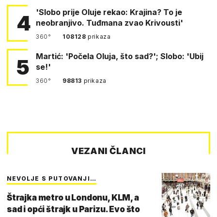
'Slobo prije Oluje rekao: Krajina? To je
4
neobranjivo. Tuđmana zvao Krivousti'
360°
108128
prikaza
Martić: 'Počela Oluja, što sad?'; Slobo: 'Ubij
5
se!'
360°
98813
prikaza
VEZANI ČLANCI
NEVOLJE S PUTOVANJI…
Štrajka metro u Londonu, KLM, a
sad i opći štrajk u Parizu. Evo što