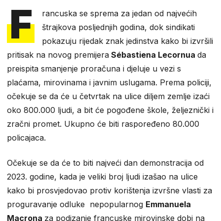
F
rancuska se sprema za jedan od najvećih
štrajkova posljednjih godina, dok sindikati
pokazuju rijedak znak jedinstva kako bi izvršili
pritisak na novog premijera
Sébastiena Lecornua
da
preispita smanjenje proračuna i djeluje u vezi s
plaćama, mirovinama i javnim uslugama. Prema policiji,
očekuje se da će u četvrtak na ulice diljem zemlje izaći
oko 800.000 ljudi, a bit će pogođene škole, željeznički i
zračni promet. Ukupno će biti raspoređeno 80.000
policajaca.
Očekuje se da će to biti najveći dan demonstracija od
2023. godine, kada je veliki broj ljudi izašao na ulice
kako bi prosvjedovao protiv korištenja izvršne vlasti za
proguravanje odluke nepopularnog
Emmanuela
Macrona
za podizanje francuske mirovinske dobi na