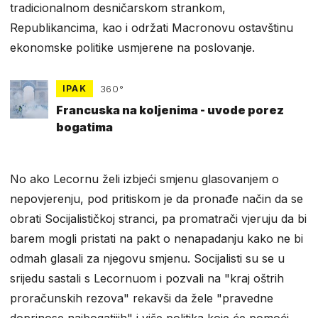
tradicionalnom desničarskom strankom,
Republikancima, kao i održati Macronovu ostavštinu
ekonomske politike usmjerene na poslovanje.
IPAK
360°
Francuska na koljenima - uvode porez
bogatima
No ako Lecornu želi izbjeći smjenu glasovanjem o
nepovjerenju, pod pritiskom je da pronađe način da se
obrati Socijalističkoj stranci, pa promatrači vjeruju da bi
barem mogli pristati na pakt o nenapadanju kako ne bi
odmah glasali za njegovu smjenu. Socijalisti su se u
srijedu sastali s Lecornuom i pozvali na "kraj oštrih
proračunskih rezova" rekavši da žele "pravedne