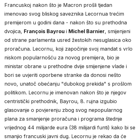
Francuskoj nakon što je Macron prošli tjedan
imenovao svog bliskog saveznika Lecornua trećim
premijerom u godini dana - nakon što su prethodna
dvojica,
François Bayrou
i
Michel Barnier
, smijenjeni
od strane parlamenta usred žestokih nesuglasica oko
proračuna. Lecornu, koji započinje svoj mandat s vrlo
niskom popularnošću za novog premijera, bio je
ministar obrane u prethodne dvije smijenjene vlade i
bori se uvjeriti oporbene stranke da donosi nešto
novo, unatoč obećanju "dubokog prekida" s prošlom
politikom. Lecornu je imenovan nakon što je njegov
centristički prethodnik, Bayrou, 8. rujna izgubio
glasovanje o povjerenju zbog svog nepopularnog
plana za smanjenje proračuna i programa štednje
vrijednog 44 milijarde eura (38 milijardi funti) kako bi se
smanjio francuski javni dug. Lecornu je rekao da će