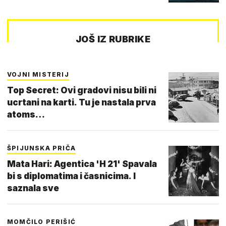
JOŠ IZ RUBRIKE
VOJNI MISTERIJ
Top Secret: Ovi gradovi nisu bili ni
ucrtani na karti. Tu je nastala prva
atoms…
ŠPIJUNSKA PRIČA
Mata Hari: Agentica 'H 21' Spavala
bi s diplomatima i časnicima. I
saznala sve
MOMČILO PERIŠIĆ