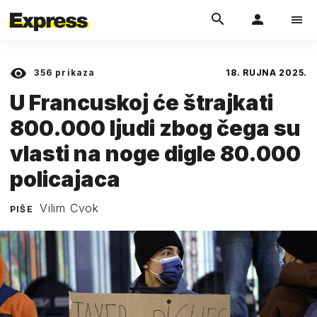
356
prikaza
18. RUJNA 2025.
U Francuskoj će štrajkati
800.000 ljudi zbog čega su
vlasti na noge digle 80.000
policajaca
Vilim Cvok
PIŠE