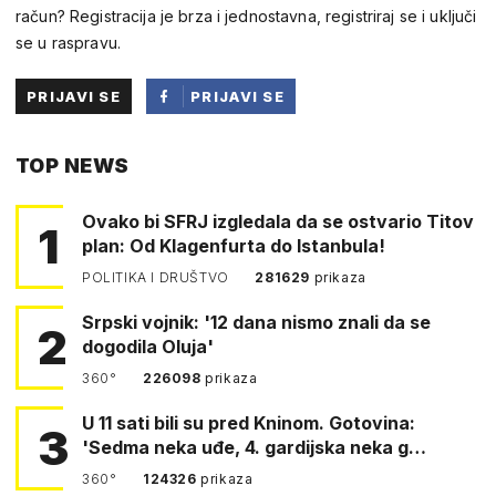
račun? Registracija je brza i jednostavna, registriraj se i uključi
se u raspravu.
PRIJAVI SE
PRIJAVI SE
PUTEM
TOP NEWS
FACEBOOKA
Ovako bi SFRJ izgledala da se ostvario Titov
1
plan: Od Klagenfurta do Istanbula!
POLITIKA I DRUŠTVO
281629
prikaza
Srpski vojnik: '12 dana nismo znali da se
2
dogodila Oluja'
360°
226098
prikaza
U 11 sati bili su pred Kninom. Gotovina:
3
'Sedma neka uđe, 4. gardijska neka g…
360°
124326
prikaza