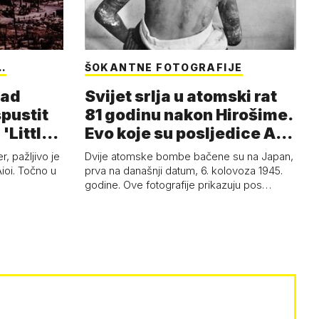
…
ŠOKANTNE FOTOGRAFIJE
nad
Svijet srlja u atomski rat
spustit
81 godinu nakon Hirošime.
'Little
Evo koje su posljedice A-
b…
, pažljivo je
Dvije atomske bombe bačene su na Japan,
Aioi. Točno u
prva na današnji datum, 6. kolovoza 1945.
godine. Ove fotografije prikazuju pos…