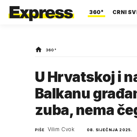
360°
CRNI SV
360°
U Hrvatskoj i 
Balkanu građan
zuba, nema če
Vilim Cvok
PIŠE
08. SIJEČNJA 2025.