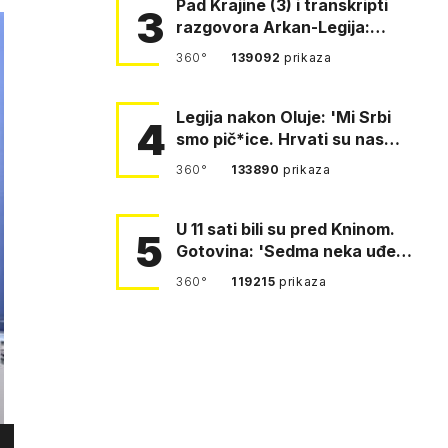
Pad Krajine (3) i transkripti
3
razgovora Arkan-Legija:
'Čujem, prelazite ustašam…
360°
139092
prikaza
Legija nakon Oluje: 'Mi Srbi
4
smo pič*ice. Hrvati su nas
pomeli!'
360°
133890
prikaza
U 11 sati bili su pred Kninom.
5
Gotovina: 'Sedma neka uđe,
4. gardijska neka g…
360°
119215
prikaza