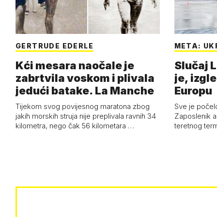
GERTRUDE EDERLE
META: UK
Kći mesara naočale je
Slučaj L
zabrtvila voskom i plivala
je, izgl
jedući batake. La Manche
Europu
Tijekom svog povijesnog maratona zbog
Sve je počelo
jakih morskih struja nije preplivala ravnih 34
Zaposlenik a
kilometra, nego čak 56 kilometara …
teretnog term