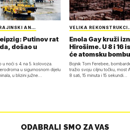
RAJINSKI AN…
VELIKA REKONSTRUKCI
eipzig: Putinov rat
Enola Gay kruži iz
eda, došao u
Hirošime. U 8 i 16 i
će atomsku bombu 
Boy'
 u noći s 4. na 5. kolovoza.
Bojnik Tom Ferebee, bombarder
erodroma u sigurnosnom dijelu
tražio svoju ciljnu točku, most 
inala, u blizini južne…
8 sati, 15 minuta i 15 sekundi…