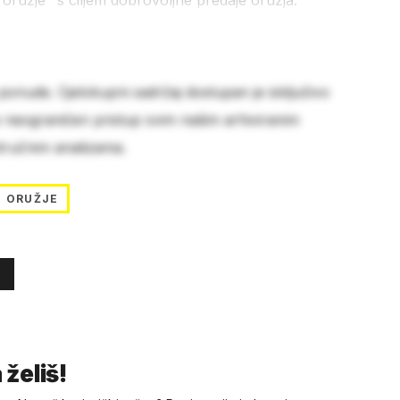
 oružje" s ciljem dobrovoljne predaje oružja.
 ponude. Cjelokupni sadržaj dostupan je isključivo
e neograničen pristup svim našim arhiviranim
stručnim analizama.
ORUŽJE
 želiš!