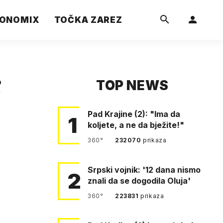
ONOMIX
TOČKA ZAREZ
TOP NEWS
a
Pad Krajine (2): "Ima da
1
koljete, a ne da bježite!"
360°
232070
prikaza
Srpski vojnik: '12 dana nismo
2
znali da se dogodila Oluja'
360°
223831
prikaza