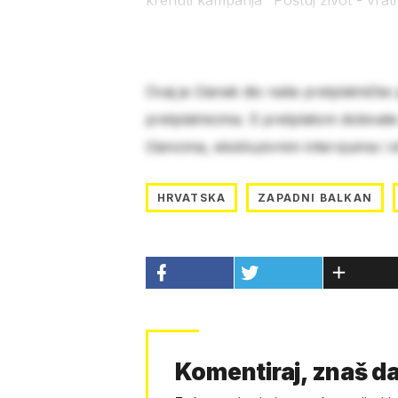
krenuti kampanja "Poštuj život - vrati
Ovaj je članak dio naše pretplatničke
pretplatnicima. S pretplatom dobivat
člancima, ekskluzivnim intervjuima i 
HRVATSKA
ZAPADNI BALKAN
Komentiraj, znaš da