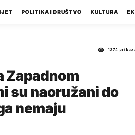
IJET
POLITIKA I DRUŠTVO
KULTURA
EK
1274
prikaz
na Zapadnom
i su naoružani do
ga nemaju