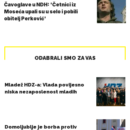
Čavoglave u NDH: 'Četnici iz
Moseća upali su u selo i pobili
obitelj Perković'