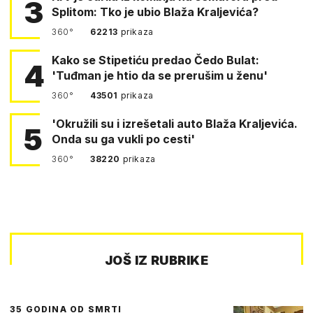
3
Splitom: Tko je ubio Blaža Kraljevića?
360°
62213
prikaza
Kako se Stipetiću predao Čedo Bulat:
4
'Tuđman je htio da se prerušim u ženu'
360°
43501
prikaza
'Okružili su i izrešetali auto Blaža Kraljevića.
5
Onda su ga vukli po cesti'
360°
38220
prikaza
JOŠ IZ RUBRIKE
35 GODINA OD SMRTI