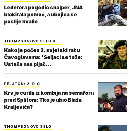
Lederera pogodio snajper, JNA
blokirala pomoć, a ubojica se
poslije hvalio
THOMPSONOVO SELO U …
Kako je počeo 2. svjetski rat u
Čavoglavama: 'Seljaci se tuže:
Ustaše nas pljač…
FELJTON: 2. DIO
Krv je curila iz kombija na semaforu
pred Splitom: Tko je ubio Blaža
Kraljevića?
THOMPSONOVO SELO