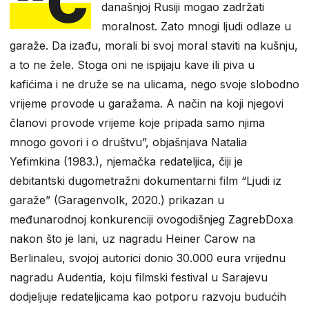
“Č
današnjoj Rusiji mogao zadržati
moralnost. Zato mnogi ljudi odlaze u
garaže. Da izađu, morali bi svoj moral staviti na kušnju,
a to ne žele. Stoga oni ne ispijaju kave ili piva u
kafićima i ne druže se na ulicama, nego svoje slobodno
vrijeme provode u garažama. A način na koji njegovi
članovi provode vrijeme koje pripada samo njima
mnogo govori i o društvu”, objašnjava Natalia
Yefimkina (1983.), njemačka redateljica, čiji je
debitantski dugometražni dokumentarni film “Ljudi iz
garaže” (Garagenvolk, 2020.) prikazan u
međunarodnoj konkurenciji ovogodišnjeg ZagrebDoxa
nakon što je lani, uz nagradu Heiner Carow na
Berlinaleu, svojoj autorici donio 30.000 eura vrijednu
nagradu Audentia, koju filmski festival u Sarajevu
dodjeljuje redateljicama kao potporu razvoju budućih