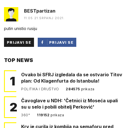
BESTpartizan
11:05 21.SRPANJ 2021.
putin unistio rusiju
PRIJAVI SE
PRIJAVI SE
PUTEM
TOP NEWS
FACEBOOKA
Ovako bi SFRJ izgledala da se ostvario Titov
1
plan: Od Klagenfurta do Istanbula!
POLITIKA I DRUŠTVO
284575
prikaza
Čavoglave u NDH: 'Četnici iz Moseća upali
2
su u selo i pobili obitelj Perković'
360°
119152
prikaza
Krv je curila iz kombija na semaforu pred