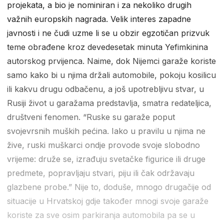
projekata, a bio je nominiran i za nekoliko drugih
važnih europskih nagrada. Velik interes zapadne
javnosti i ne čudi uzme li se u obzir egzotičan prizvuk
teme obrađene kroz devedesetak minuta Yefimkinina
autorskog prvijenca. Naime, dok Nijemci garaže koriste
samo kako bi u njima držali automobile, pokoju kosilicu
ili kakvu drugu odbačenu, a još upotrebljivu stvar, u
Rusiji život u garažama predstavlja, smatra redateljica,
društveni fenomen. “Ruske su garaže poput
svojevrsnih muških pećina. Iako u pravilu u njima ne
žive, ruski muškarci ondje provode svoje slobodno
vrijeme: druže se, izrađuju svetačke figurice ili druge
predmete, popravljaju stvari, piju ili čak održavaju
glazbene probe.” Nije to, doduše, mnogo drugačije od
situacije u Hrvatskoj gdje također mnogi svoje garaže
koriste za sve osim parkiranja automobila pa se u