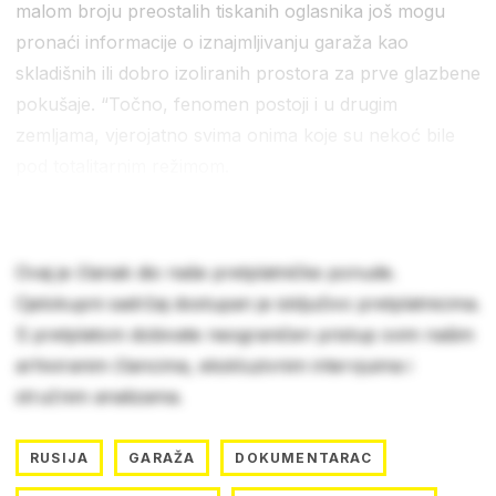
malom broju preostalih tiskanih oglasnika još mogu
pronaći informacije o iznajmljivanju garaža kao
skladišnih ili dobro izoliranih prostora za prve glazbene
pokušaje. “Točno, fenomen postoji i u drugim
zemljama, vjerojatno svima onima koje su nekoć bile
pod totalitarnim režimom.
Ovaj je članak dio naše pretplatničke ponude.
Cjelokupni sadržaj dostupan je isključivo pretplatnicima.
S pretplatom dobivate neograničen pristup svim našim
arhiviranim člancima, ekskluzivnim intervjuima i
stručnim analizama.
RUSIJA
GARAŽA
DOKUMENTARAC