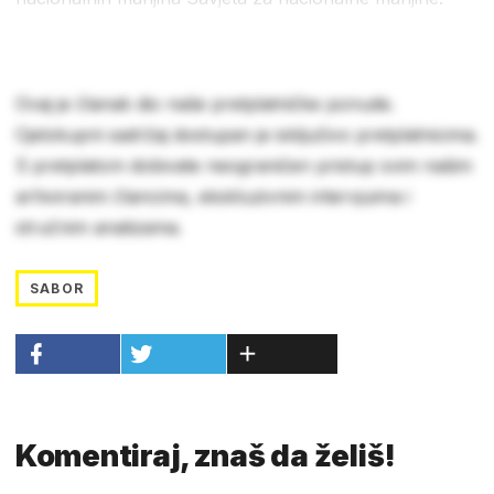
Ovaj je članak dio naše pretplatničke ponude.
Cjelokupni sadržaj dostupan je isključivo pretplatnicima.
S pretplatom dobivate neograničen pristup svim našim
arhiviranim člancima, ekskluzivnim intervjuima i
stručnim analizama.
SABOR
Komentiraj, znaš da želiš!