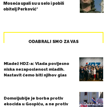
Moseća upali su u selo i pobili
obitelj Perković'