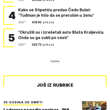
Kako se Stipetiću predao Čedo Bulat:
4
'Tuđman je htio da se prerušim u ženu'
360°
43540
prikaza
'Okružili su i izrešetali auto Blaža Kraljevića.
5
Onda su ga vukli po cesti'
360°
38275
prikaza
Express
JOŠ IZ RUBRIKE
35 GODINA OD SMRTI
Lederera pogodio snajper, JNA