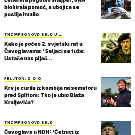
blokirala pomoć, a ubojica se
poslije hvalio
THOMPSONOVO SELO U …
Kako je počeo 2. svjetski rat u
Čavoglavama: 'Seljaci se tuže:
Ustaše nas pljač…
FELJTON: 2. DIO
Krv je curila iz kombija na semaforu
pred Splitom: Tko je ubio Blaža
Kraljevića?
THOMPSONOVO SELO
Čavoglave u NDH: 'Četnici iz