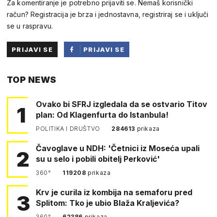
Za komentiranje je potrebno prijaviti se. Nemaš korisnički
račun? Registracija je brza i jednostavna, registriraj se i uključi
se u raspravu.
PRIJAVI SE
PRIJAVI SE
PUTEM
TOP NEWS
FACEBOOKA
Ovako bi SFRJ izgledala da se ostvario Titov
1
plan: Od Klagenfurta do Istanbula!
POLITIKA I DRUŠTVO
284613
prikaza
Čavoglave u NDH: 'Četnici iz Moseća upali
2
su u selo i pobili obitelj Perković'
360°
119208
prikaza
Krv je curila iz kombija na semaforu pred
3
Splitom: Tko je ubio Blaža Kraljevića?
360°
62386
prikaza