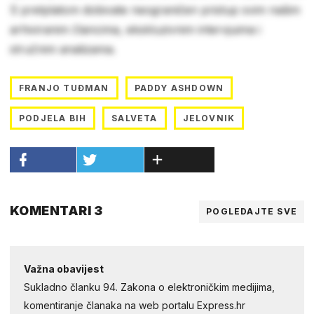
S pretplatom dobivate neograničen pristup svim našim
arhiviranim člancima, ekskluzivnim intervjuima i
stručnim analizama.
FRANJO TUĐMAN
PADDY ASHDOWN
PODJELA BIH
SALVETA
JELOVNIK
KOMENTARI 3
POGLEDAJTE SVE
Važna obavijest
Sukladno članku 94. Zakona o elektroničkim medijima,
komentiranje članaka na web portalu Express.hr