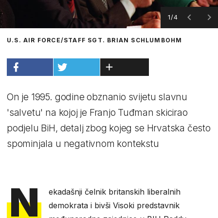
1/4
U.S. AIR FORCE/STAFF SGT. BRIAN SCHLUMBOHM
On je 1995. godine obznanio svijetu slavnu
'salvetu' na kojoj je Franjo Tuđman skicirao
podjelu BiH, detalj zbog kojeg se Hrvatska često
spominjala u negativnom kontekstu
N
ekadašnji čelnik britanskih liberalnih
demokrata i bivši Visoki predstavnik