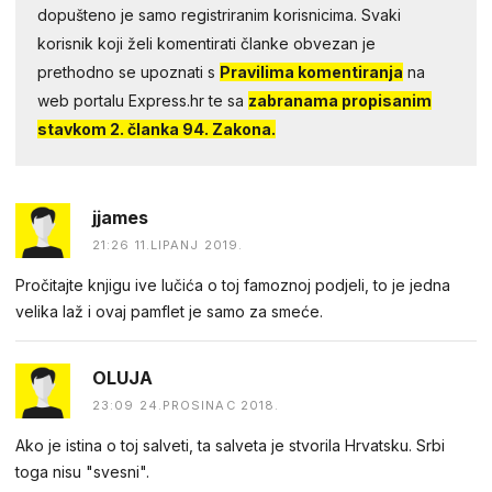
dopušteno je samo registriranim korisnicima. Svaki
korisnik koji želi komentirati članke obvezan je
prethodno se upoznati s
Pravilima komentiranja
na
web portalu Express.hr te sa
zabranama propisanim
stavkom 2. članka 94. Zakona.
jjames
21:26 11.LIPANJ 2019.
Pročitajte knjigu ive lučića o toj famoznoj podjeli, to je jedna
velika laž i ovaj pamflet je samo za smeće.
OLUJA
23:09 24.PROSINAC 2018.
Ako je istina o toj salveti, ta salveta je stvorila Hrvatsku. Srbi
toga nisu "svesni".