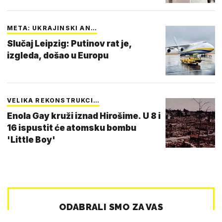
META: UKRAJINSKI AN…
Slučaj Leipzig: Putinov rat je,
izgleda, došao u Europu
VELIKA REKONSTRUKCI…
Enola Gay kruži iznad Hirošime. U 8 i
16 ispustit će atomsku bombu
'Little Boy'