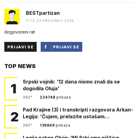
BESTpartizan
17:12 23.PROSINAC 2018.
dogovoreni rat
PRIJAVI SE
PRIJAVI SE
PUTEM
TOP NEWS
FACEBOOKA
Srpski vojnik: '12 dana nismo znali da se
1
dogodila Oluja'
360°
224748
prikaza
Pad Krajine (3) i transkripti razgovora Arkan-
2
Legija: 'Čujem, prelazite ustašam…
360°
139849
prikaza
Legija nakon Oluje: 'Mi Srbi smo pič*ice.