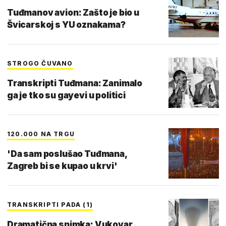
Tuđmanov avion: Zašto je bio u
Švicarskoj s YU oznakama?
STROGO ČUVANO
Transkripti Tuđmana: Zanimalo
ga je tko su gayevi u politici
120.000 NA TRGU
'Da sam poslušao Tuđmana,
Zagreb bi se kupao u krvi'
TRANSKRIPTI PADA (1)
Dramatična snimka: Vukovar