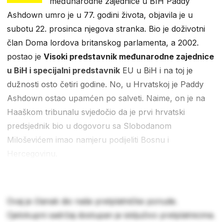
međunarodne zajednice u BIH Paddy
Ashdown umro je u 77. godini života, objavila je u
subotu 22. prosinca njegova stranka. Bio je doživotni
član Doma lordova britanskog parlamenta, a 2002.
postao je
Visoki predstavnik međunarodne zajednice
u BiH i specijalni predstavnik
EU u BiH i na toj je
dužnosti osto četiri godine. No, u Hrvatskoj je Paddy
Ashdown ostao upamćen po salveti. Naime, on je na
Haaškom tribunalu svjedočio da je prvi hrvatski
predsjednik bio u dogovoru sa Slobodanom
Miloševićem imao namjeru podijeliti Bosnu i
Hercegovinu.
Ovaj je članak dio naše pretplatničke ponude.
Cjelokupni sadržaj dostupan je isključivo pretplatnicima.