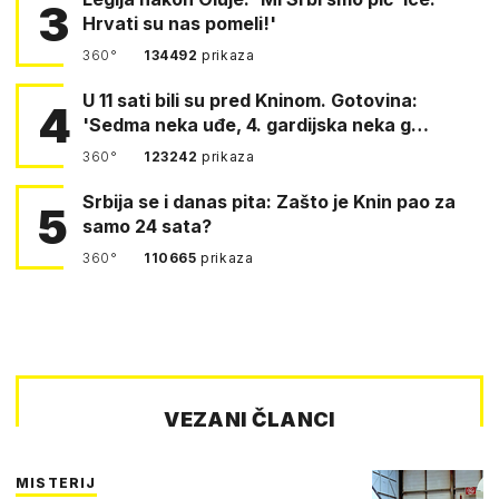
3
Hrvati su nas pomeli!'
360°
134492
prikaza
U 11 sati bili su pred Kninom. Gotovina:
4
'Sedma neka uđe, 4. gardijska neka g…
360°
123242
prikaza
Srbija se i danas pita: Zašto je Knin pao za
5
samo 24 sata?
360°
110665
prikaza
VEZANI ČLANCI
MISTERIJ