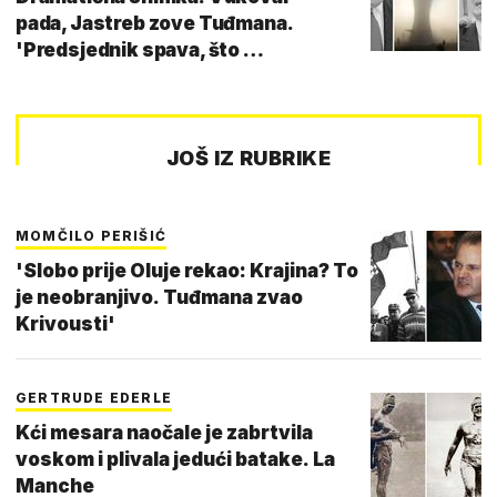
pada, Jastreb zove Tuđmana.
'Predsjednik spava, što …
JOŠ IZ RUBRIKE
MOMČILO PERIŠIĆ
'Slobo prije Oluje rekao: Krajina? To
je neobranjivo. Tuđmana zvao
Krivousti'
GERTRUDE EDERLE
Kći mesara naočale je zabrtvila
voskom i plivala jedući batake. La
Manche