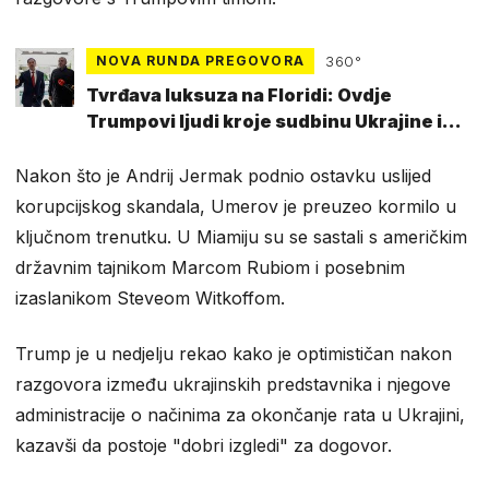
NOVA RUNDA PREGOVORA
360°
Tvrđava luksuza na Floridi: Ovdje
Trumpovi ljudi kroje sudbinu Ukrajine i
svijeta
Nakon što je Andrij Jermak podnio ostavku uslijed
korupcijskog skandala, Umerov je preuzeo kormilo u
ključnom trenutku. U Miamiju su se sastali s američkim
državnim tajnikom Marcom Rubiom i posebnim
izaslanikom Steveom Witkoffom.
Trump je u nedjelju rekao kako je optimističan nakon
razgovora između ukrajinskih predstavnika i njegove
administracije o načinima za okončanje rata u Ukrajini,
kazavši da postoje "dobri izgledi" za dogovor.