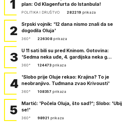
1
plan: Od Klagenfurta do Istanbula!
POLITIKA I DRUŠTVO
282219
prikaza
Srpski vojnik: '12 dana nismo znali da se
2
dogodila Oluja'
360°
226308
prikaza
U 11 sati bili su pred Kninom. Gotovina:
3
'Sedma neka uđe, 4. gardijska neka g…
360°
124473
prikaza
'Slobo prije Oluje rekao: Krajina? To je
4
neobranjivo. Tuđmana zvao Krivousti'
360°
108357
prikaza
Martić: 'Počela Oluja, što sad?'; Slobo: 'Ubij
5
se!'
360°
98921
prikaza