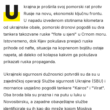
U
krajina je proširila svoj pomorski rat protiv
Rusije na novu, ekonomski ključnu frontu.
U napadu izvedenom stotinama kilometara
od ukrajinske obale, pomorski dronovi pogodili su dva
tankera takozvane ruske "flote u sjeni" u Crnom moru.
Istovremeno, dok Kijev pokušava presjeći ruske
prihode od nafte, situacija na kopnenom bojištu ostaje
napeta, ali daleko od kolapsa kakvim ga pokušava
prikazati ruska propaganda.
Ukrajinski sigurnosni dužnosnici potvrdili su da su u
zajedničkoj operaciji Službe sigurnosti Ukrajine (SBU) i
mornarice uspješno pogodili tankere "Kairos" i "Virat".
Oba broda bila su prazna i na putu u luku u
Novosibirsku, a zapadne obavještajne službe
identificirale su ih kao dio mreže kojom Moskva