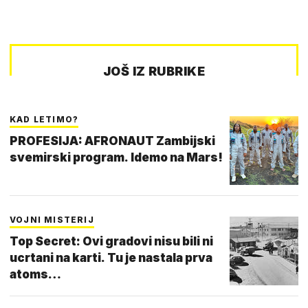
JOŠ IZ RUBRIKE
KAD LETIMO?
PROFESIJA: AFRONAUT Zambijski
svemirski program. Idemo na Mars!
VOJNI MISTERIJ
Top Secret: Ovi gradovi nisu bili ni
ucrtani na karti. Tu je nastala prva
atoms…