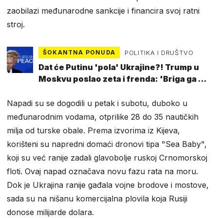
zaobilazi međunarodne sankcije i financira svoj ratni
stroj.
ŠOKANTNA PONUDA
POLITIKA I DRUŠTVO
Dat će Putinu 'pola' Ukrajine?! Trump u
Moskvu poslao zeta i frenda: 'Briga ga za
Europu'
Napadi su se dogodili u petak i subotu, duboko u
međunarodnim vodama, otprilike 28 do 35 nautičkih
milja od turske obale. Prema izvorima iz Kijeva,
korišteni su napredni domaći dronovi tipa "Sea Baby",
koji su već ranije zadali glavobolje ruskoj Crnomorskoj
floti. Ovaj napad označava novu fazu rata na moru.
Dok je Ukrajina ranije gađala vojne brodove i mostove,
sada su na nišanu komercijalna plovila koja Rusiji
donose milijarde dolara.