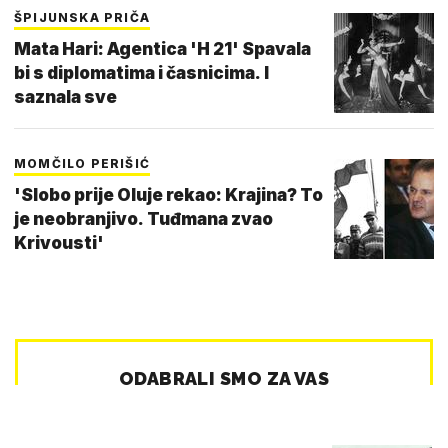
ŠPIJUNSKA PRIČA
Mata Hari: Agentica 'H 21' Spavala
bi s diplomatima i časnicima. I
saznala sve
MOMČILO PERIŠIĆ
'Slobo prije Oluje rekao: Krajina? To
je neobranjivo. Tuđmana zvao
Krivousti'