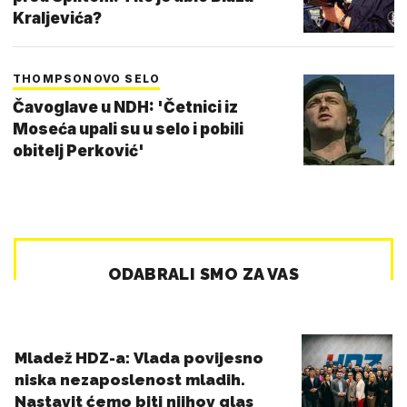
Kraljevića?
THOMPSONOVO SELO
Čavoglave u NDH: 'Četnici iz
Moseća upali su u selo i pobili
obitelj Perković'