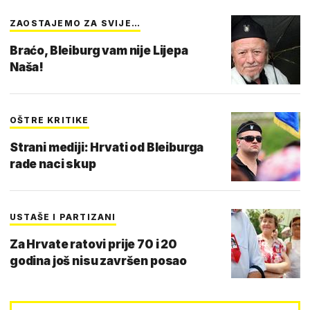
ZAOSTAJEMO ZA SVIJE…
Braćo, Bleiburg vam nije Lijepa
Naša!
OŠTRE KRITIKE
Strani mediji: Hrvati od Bleiburga
rade naci skup
USTAŠE I PARTIZANI
Za Hrvate ratovi prije 70 i 20
godina još nisu završen posao