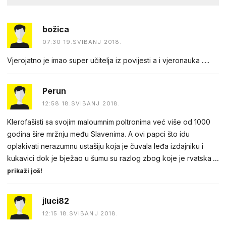
božica
07:30 19.SVIBANJ 2018.
Vjerojatno je imao super učitelja iz povijesti a i vjeronauka .....
Perun
12:58 18.SVIBANJ 2018.
Klerofašisti sa svojim maloumnim poltronima već više od 1000
godina šire mržnju među Slavenima. A ovi papci što idu
oplakivati nerazumnu ustašiju koja je čuvala leđa izdajniku i
kukavici dok je bježao u šumu su razlog zbog koje je rvatska
...
prikaži još!
jluci82
12:15 18.SVIBANJ 2018.