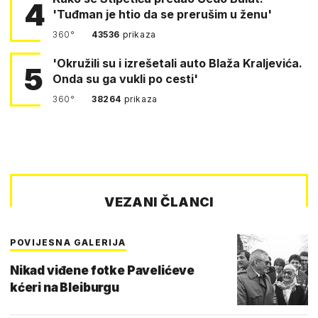
4
'Tuđman je htio da se prerušim u ženu'
360°
43536
prikaza
'Okružili su i izrešetali auto Blaža Kraljevića.
5
Onda su ga vukli po cesti'
360°
38264
prikaza
VEZANI ČLANCI
POVIJESNA GALERIJA
Nikad viđene fotke Pavelićeve
kćeri na Bleiburgu