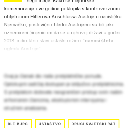
nego inače. Kako se blajburška
komemoracija ove godine poklopila s kontroverznom
obljetnicom Hitlerova Anschlussa Austrije u nacističku
Njemačku, poslovično hladni Austrijanci su bili jako
uznemireni činjenicom da se u njihovoj državi u godini
2018. indirektno slavi ustaški režim i "
nanosi šteta
ugledu Austrije
".
Ovaj je članak dio naše pretplatničke ponude.
Cjelokupni sadržaj dostupan je isključivo pretplatnicima.
S pretplatom dobivate neograničen pristup svim našim
arhiviranim člancima, ekskluzivnim intervjuima i
stručnim analizama.
BLEIBURG
USTAŠTVO
DRUGI SVJETSKI RAT