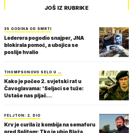
JOŠ IZ RUBRIKE
35 GODINA OD SMRTI
Lederera pogodio snajper, JNA
blokirala pomoć, a ubojica se
poslije hvalio
THOMPSONOVO SELO U …
Kako je počeo 2. svjetski rat u
Čavoglavama: 'Seljaci se tuže:
Ustaše nas pljač…
FELJTON: 2. DIO
Krv je curila iz kombija na semaforu
pred Splitom: Tko je ubio Blaža