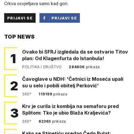
Crkva osvjetljava samo kad gori.
PRIJAVI SE
PRIJAVI SE
PUTEM
TOP NEWS
FACEBOOKA
Ovako bi SFRJ izgledala da se ostvario Titov
1
plan: Od Klagenfurta do Istanbula!
POLITIKA I DRUŠTVO
284606
prikaza
Čavoglave u NDH: 'Četnici iz Moseća upali
2
su u selo i pobili obitelj Perković'
360°
119199
prikaza
Krv je curila iz kombija na semaforu pred
3
Splitom: Tko je ubio Blaža Kraljevića?
360°
62363
prikaza
Kako se Stipetiću predao Čedo Bulat: