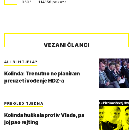
360°
114159
prikaza
VEZANI ČLANCI
ALI BI HTJELA?
Kolinda: Trenutno ne planiram
preuzeti vođenje HDZ-a
PREGLED TJEDNA
Kolinda huškala protiv Vlade, pa
joj pao rejting