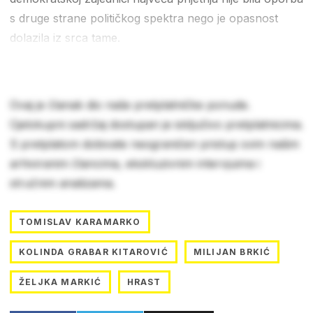
s druge strane političkog spektra nego je opasnost
dolazila iz srca tame.
Ovaj je članak dio naše pretplatničke ponude.
Cjelokupni sadržaj dostupan je isključivo pretplatnicima.
S pretplatom dobivate neograničen pristup svim našim
arhiviranim člancima, ekskluzivnim intervjuima i
stručnim analizama.
TOMISLAV KARAMARKO
KOLINDA GRABAR KITAROVIĆ
MILIJAN BRKIĆ
ŽELJKA MARKIĆ
HRAST