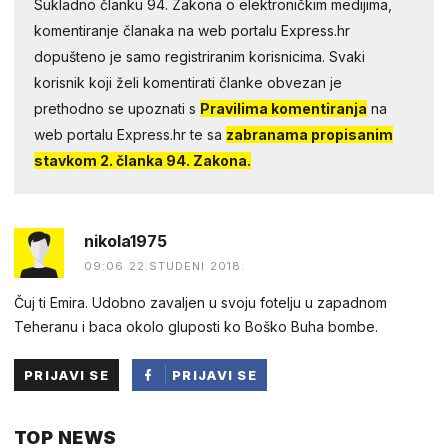
Sukladno članku 94. Zakona o elektroničkim medijima,
komentiranje članaka na web portalu Express.hr
dopušteno je samo registriranim korisnicima. Svaki
korisnik koji želi komentirati članke obvezan je
prethodno se upoznati s
Pravilima komentiranja
na
web portalu Express.hr te sa
zabranama propisanim
stavkom 2. članka 94. Zakona.
nikola1975
09:06 22.STUDENI 2018.
Čuj ti Emira. Udobno zavaljen u svoju fotelju u zapadnom
Teheranu i baca okolo gluposti ko Boško Buha bombe.
PRIJAVI SE
PRIJAVI SE
PUTEM
TOP NEWS
FACEBOOKA