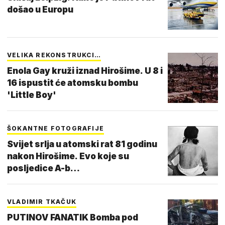
došao u Europu
VELIKA REKONSTRUKCI…
Enola Gay kruži iznad Hirošime. U 8 i
16 ispustit će atomsku bombu
'Little Boy'
ŠOKANTNE FOTOGRAFIJE
Svijet srlja u atomski rat 81 godinu
nakon Hirošime. Evo koje su
posljedice A-b…
VLADIMIR TKAČUK
PUTINOV FANATIK Bomba pod