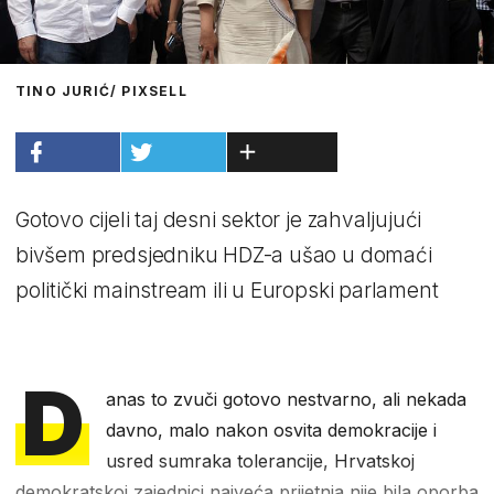
TINO JURIĆ/ PIXSELL
Gotovo cijeli taj desni sektor je zahvaljujući
bivšem predsjedniku HDZ-a ušao u domaći
politički mainstream ili u Europski parlament
D
anas to zvuči gotovo nestvarno, ali nekada
davno, malo nakon osvita demokracije i
usred sumraka tolerancije, Hrvatskoj
demokratskoj zajednici najveća prijetnja nije bila oporba