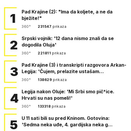
Pad Krajine (2): "Ima da koljete, a ne da
1
bježite!"
360°
231547
prikaza
Srpski vojnik: '12 dana nismo znali da se
2
dogodila Oluja'
360°
221811
prikaza
Pad Krajine (3) i transkripti razgovora Arkan-
3
Legija: 'Čujem, prelazite ustašam…
360°
138629
prikaza
Legija nakon Oluje: 'Mi Srbi smo pič*ice.
4
Hrvati su nas pomeli!'
360°
133318
prikaza
U 11 sati bili su pred Kninom. Gotovina:
5
'Sedma neka uđe, 4. gardijska neka g…