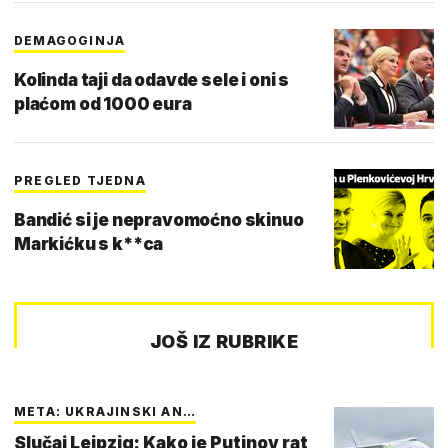
DEMAGOGINJA
Kolinda taji da odavde sele i oni s
plaćom od 1000 eura
PREGLED TJEDNA
Bandić si je nepravomoćno skinuo
Markićku s k**ca
JOŠ IZ RUBRIKE
META: UKRAJINSKI AN…
Slučaj Leipzig: Kako je Putinov rat