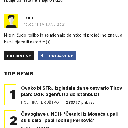
i bolje da nista ne znaju o hdzu
tom
10:02 11.SVIBANJ 2021.
Nije ni čudo, toliko ih se mjenjalo da nitko ni profači ne znaju, a
kamli djeca ili narod ::::)))
PRIJAVI SE
PRIJAVI SE
PUTEM
TOP NEWS
FACEBOOKA
Ovako bi SFRJ izgledala da se ostvario Titov
1
plan: Od Klagenfurta do Istanbula!
POLITIKA I DRUŠTVO
283777
prikaza
Čavoglave u NDH: 'Četnici iz Moseća upali
2
su u selo i pobili obitelj Perković'