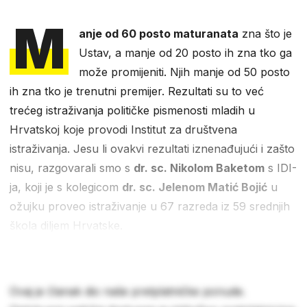
M
anje od 60 posto maturanata
zna što je
Ustav, a manje od 20 posto ih zna tko ga
može promijeniti. Njih manje od 50 posto
ih zna tko je trenutni premijer. Rezultati su to već
trećeg istraživanja političke pismenosti mladih u
Hrvatskoj koje provodi Institut za društvena
istraživanja. Jesu li ovakvi rezultati iznenađujući i zašto
nisu, razgovarali smo s
dr. sc. Nikolom Baketom
s IDI-
ja, koji je s kolegicom
dr. sc. Jelenom Matić Bojić
u
ožujku proveo istraživanje u 67 razreda iz 59 srednjih
škola diljem Hrvatske.
Ovaj je članak dio naše pretplatničke ponude.