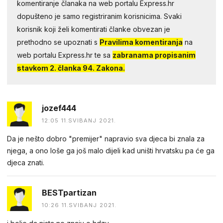
komentiranje članaka na web portalu Express.hr
dopušteno je samo registriranim korisnicima. Svaki
korisnik koji želi komentirati članke obvezan je
prethodno se upoznati s
Pravilima komentiranja
na
web portalu Express.hr te sa
zabranama propisanim
stavkom 2. članka 94. Zakona.
jozef444
12:05 11.SVIBANJ 2021.
Da je nešto dobro "premijer" napravio sva djeca bi znala za
njega, a ono loše ga još malo dijeli kad uništi hrvatsku pa će ga
djeca znati.
BESTpartizan
10:26 11.SVIBANJ 2021.