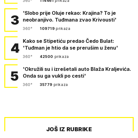
360°
114461
prikaza
'Slobo prije Oluje rekao: Krajina? To je
3
neobranjivo. Tuđmana zvao Krivousti'
360°
109719
prikaza
Kako se Stipetiću predao Čedo Bulat:
4
'Tuđman je htio da se prerušim u ženu'
360°
42500
prikaza
'Okružili su i izrešetali auto Blaža Kraljevića.
5
Onda su ga vukli po cesti'
360°
35779
prikaza
JOŠ IZ RUBRIKE