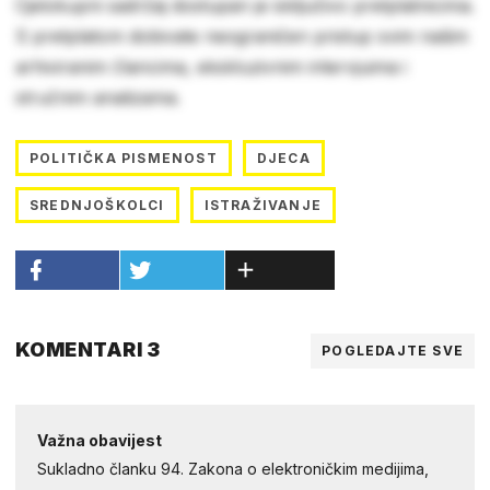
Cjelokupni sadržaj dostupan je isključivo pretplatnicima.
S pretplatom dobivate neograničen pristup svim našim
arhiviranim člancima, ekskluzivnim intervjuima i
stručnim analizama.
POLITIČKA PISMENOST
DJECA
SREDNJOŠKOLCI
ISTRAŽIVANJE
KOMENTARI 3
POGLEDAJTE SVE
Važna obavijest
Sukladno članku 94. Zakona o elektroničkim medijima,