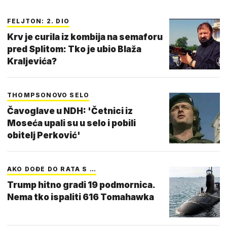
FELJTON: 2. DIO
Krv je curila iz kombija na semaforu
pred Splitom: Tko je ubio Blaža
Kraljevića?
THOMPSONOVO SELO
Čavoglave u NDH: 'Četnici iz
Moseća upali su u selo i pobili
obitelj Perković'
AKO DOĐE DO RATA S …
Trump hitno gradi 19 podmornica.
Nema tko ispaliti 616 Tomahawka