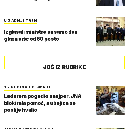
U ZADNJI TREN
Izglasali ministre sa samo dva
glasa više od 50 posto
JOŠ IZ RUBRIKE
35 GODINA OD SMRTI
Lederera pogodio snajper, JNA
blokirala pomoć, a ubojica se
poslije hvalio