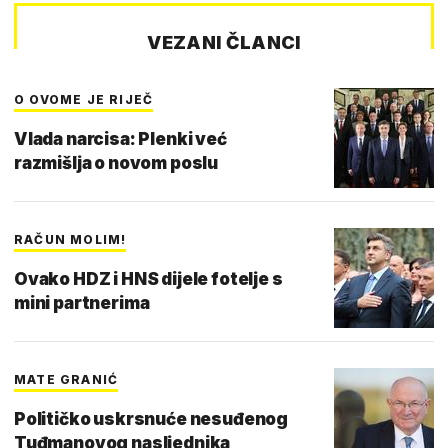
VEZANI ČLANCI
O OVOME JE RIJEČ
Vlada narcisa: Plenki već
razmišlja o novom poslu
RAČUN MOLIM!
Ovako HDZ i HNS dijele fotelje s
mini partnerima
MATE GRANIĆ
Političko uskrsnuće nesuđenog
Tuđmanovog nasljednika