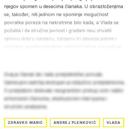
njegov spomen u desecima članaka. U obrazloženjima
se, također, niti jednom ne spominje mogućnost
povratka poreza na nekretnine bilo kada, a Vlada se
požalila i da stručna javnost i građani nisu shvatili
njihovu dobru namjeru, zamjenu tri davanja jednim i
značajno pojednostavljenje administrativne procedure.
Ovaj je članak dio naše pretplatničke ponude.
Cjelokupni sadržaj dostupan je isključivo pretplatnicima.
S pretplatom dobivate neograničen pristup svim našim
arhiviranim člancima, ekskluzivnim intervjuima i
stručnim analizama.
ZDRAVKO MARIĆ
ANDREJ PLENKOVIĆ
VLADA