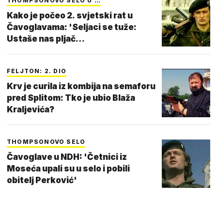
THOMPSONOVO SELO U …
Kako je počeo 2. svjetski rat u
Čavoglavama: 'Seljaci se tuže:
Ustaše nas pljač…
FELJTON: 2. DIO
Krv je curila iz kombija na semaforu
pred Splitom: Tko je ubio Blaža
Kraljevića?
THOMPSONOVO SELO
Čavoglave u NDH: 'Četnici iz
Moseća upali su u selo i pobili
obitelj Perković'