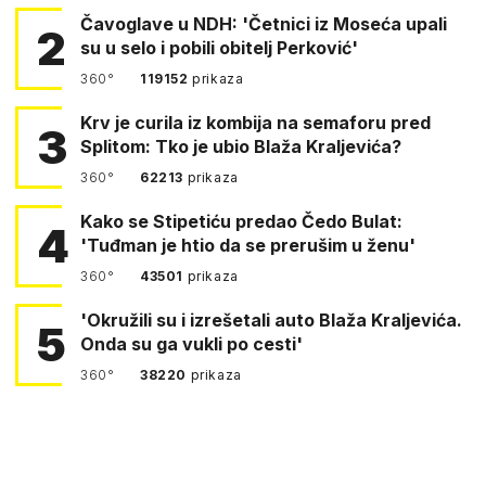
Čavoglave u NDH: 'Četnici iz Moseća upali
2
su u selo i pobili obitelj Perković'
360°
119152
prikaza
Krv je curila iz kombija na semaforu pred
3
Splitom: Tko je ubio Blaža Kraljevića?
360°
62213
prikaza
Kako se Stipetiću predao Čedo Bulat:
4
'Tuđman je htio da se prerušim u ženu'
360°
43501
prikaza
'Okružili su i izrešetali auto Blaža Kraljevića.
5
Onda su ga vukli po cesti'
360°
38220
prikaza