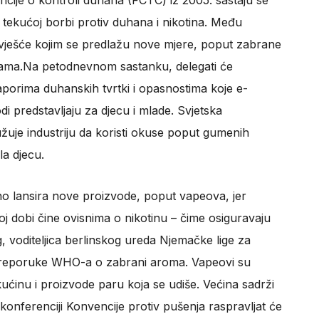
cije o kontroli duhana (FCTC) iz 2005. sastaju se
 tekućoj borbi protiv duhana i nikotina. Među
vješće kojim se predlažu nove mjere, poput zabrane
retama.Na petodnevnom sastanku, delegati će
aporima duhanskih tvrtki i opasnostima koje e-
odi predstavljaju za djecu i mlade. Svjetska
uje industriju da koristi okuse poput gumenih
la djecu.
lno lansira nove proizvode, poput vapeova, jer
oj dobi čine ovisnima o nikotinu – čime osiguravaju
big, voditeljica berlinskog ureda Njemačke lige za
preporuke WHO-a o zabrani aroma. Vapeovi su
ekućinu i proizvode paru koja se udiše. Većina sadrži
konferenciji Konvencije protiv pušenja raspravljat će