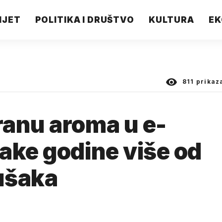
IJET
POLITIKA I DRUŠTVO
KULTURA
EK
811
prikaz
ranu aroma u e-
ake godine više od
pušaka