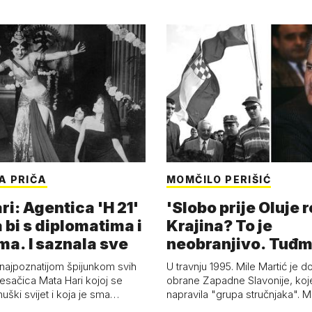
A PRIČA
MOMČILO PERIŠIĆ
i: Agentica 'H 21'
'Slobo prije Oluje 
 bi s diplomatima i
Krajina? To je
ma. I saznala sve
neobranjivo. Tuđ
zvao Krivousti'
 najpoznatijom špijunkom svih
U travnju 1995. Mile Martić je d
esačica Mata Hari kojoj se
obrane Zapadne Slavonije, koj
uški svijet i koja je sma…
napravila "grupa stručnjaka". M