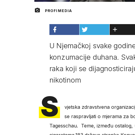
PROFIMEDIA
U Njemačkoj svake godine 
konzumacije duhana. Svak
raka koji se dijagnosticir
nikotinom
S
vjetska zdravstvena organizaci
se raspravljati o mjerama za b
Tagesschau. Teme, između ostalog, ukl