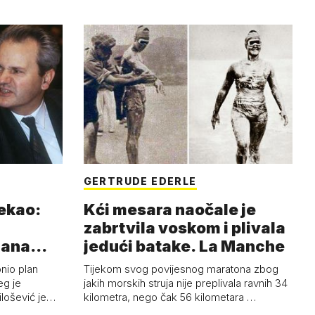
GERTRUDE EDERLE
rekao:
Kći mesara naočale je
zabrtvila voskom i plivala
mana
jedući batake. La Manche
onio plan
Tijekom svog povijesnog maratona zbog
eg je
jakih morskih struja nije preplivala ravnih 34
ilošević je…
kilometra, nego čak 56 kilometara …