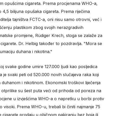
nom opušcima cigareta. Prema procjenama WHO-a,
o 4,5 bilijuna opušaka cigareta. Prema riječima
itelja tajništva FCTC-a, oni nisu samo otrovni, već i
ćenju plastikom zbog svojih nerazgradivih
limatske promjene, Rüdiger Krech, stoga se zalaže za
 cigarete. Dr. Helbig također to pozdravlja. "Mora se
umaciju duhana i nikotina."
 svake godine umire 127.000 ljudi kao posljedica
je svaki peti od 520.000 novih slučajeva raka koji
n duhanom i nikotinom. Ekonomski troškovi liječenja
e otprilike su šest puta veći od prihoda od poreza na
cjene u izvješćima WHO-a o napretku u borbi protiv
o visoki. Prema WHO-u, trebali bi činiti najmanje 75
cigarete prodaju u običnom pakiranju bez boja ili