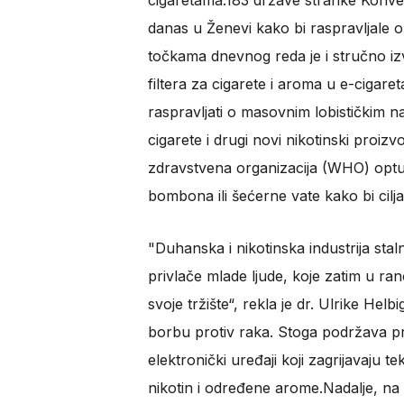
cigaretama.183 države stranke Konven
danas u Ženevi kako bi raspravljale o
točkama dnevnog reda je i stručno iz
filtera za cigarete i aroma u e-ciga
raspravljati o masovnim lobističkim n
cigarete i drugi novi nikotinski proizv
zdravstvena organizacija (WHO) optuž
bombona ili šećerne vate kako bi cilja
"Duhanska i nikotinska industrija sta
privlače mlade ljude, koje zatim u ran
svoje tržište“, rekla je dr. Ulrike Hel
borbu protiv raka. Stoga podržava 
elektronički uređaji koji zagrijavaju t
nikotin i određene arome.Nadalje, na 