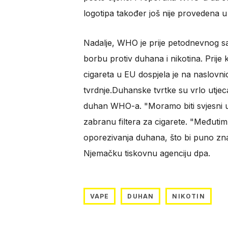
logotipa također još nije provedena 
Nadalje, WHO je prije petodnevnog s
borbu protiv duhana i nikotina. Prije
cigareta u EU dospjela je na naslovnic
tvrdnje.Duhanske tvrtke su vrlo utjec
duhan WHO-a. "Moramo biti svjesni up
zabranu filtera za cigarete. "Međutim
oporezivanja duhana, što bi puno znač
Njemačku tiskovnu agenciju dpa.
VAPE
DUHAN
NIKOTIN