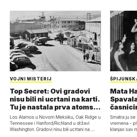
VOJNI MISTERIJ
ŠPIJUNSK
Top Secret: Ovi gradovi
Mata Har
nisu bili ni ucrtani na karti.
Spavala
Tu je nastala prva atoms…
časnici
Los Alamos u Novom Meksiku, Oak Ridge u
Smatra ju se
Tennessee i Hanford/Richland u državi
vremena - pl
Washington. Gradovi nisu bili ucrtani na …
klanjao sav m