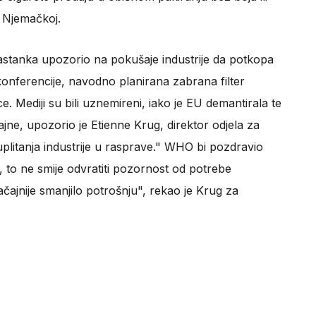
u Njemačkoj.
astanka upozorio na pokušaje industrije da potkopa
 konferencije, navodno planirana zabrana filter
e. Mediji su bili uznemireni, iako je EU demantirala te
ajne, upozorio je Etienne Krug, direktor odjela za
litanja industrije u rasprave." WHO bi pozdravio
, to ne smije odvratiti pozornost od potrebe
ajnije smanjilo potrošnju", rekao je Krug za