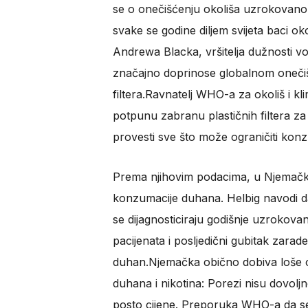
se o onečišćenju okoliša uzrokova
svake se godine diljem svijeta baci ok
Andrewa Blacka, vršitelja dužnosti vod
značajno doprinose globalnom onečiš
filtera.Ravnatelj WHO-a za okoliš i k
potpunu zabranu plastičnih filtera za
provesti sve što može ograničiti konz
Prema njihovim podacima, u Njemačkoj
konzumacije duhana. Helbig navodi da 
se dijagnosticiraju godišnje uzrokova
pacijenata i posljedični gubitak zarad
duhan.Njemačka obično dobiva loše o
duhana i nikotina: Porezi nisu dovoljn
posto cijene. Preporuka WHO-a da se 