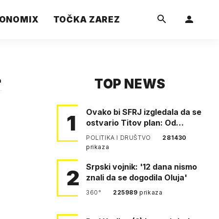
ONOMIX
TOČKA ZAREZ
TOP NEWS
a
Ovako bi SFRJ izgledala da se
1
ostvario Titov plan: Od
Klagenfurta do Istanbula!
POLITIKA I DRUŠTVO
281430
prikaza
Srpski vojnik: '12 dana nismo
2
znali da se dogodila Oluja'
360°
225989
prikaza