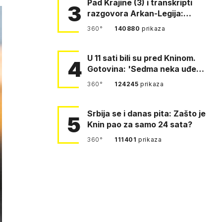
Pad Krajine (3) i transkripti
3
razgovora Arkan-Legija:
'Čujem, prelazite ustašam…
360°
140880
prikaza
U 11 sati bili su pred Kninom.
4
Gotovina: 'Sedma neka uđe,
4. gardijska neka g…
360°
124245
prikaza
Srbija se i danas pita: Zašto je
5
Knin pao za samo 24 sata?
360°
111401
prikaza