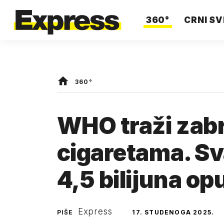
360°
CRNI SV
360°
WHO traži zab
cigaretama. Sv
4,5 bilijuna o
Express
PIŠE
17. STUDENOGA 2025.