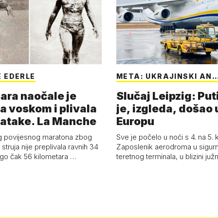
 EDERLE
META: UKRAJINSKI AN
ara naočale je
Slučaj Leipzig: Put
a voskom i plivala
je, izgleda, došao 
batake. La Manche
Europu
g povijesnog maratona zbog
Sve je počelo u noći s 4. na 5.
struja nije preplivala ravnih 34
Zaposlenik aerodroma u sigur
ego čak 56 kilometara …
teretnog terminala, u blizini ju