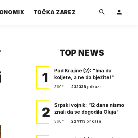
ONOMIX
TOČKA ZAREZ
TOP NEWS
a
Pad Krajine (2): "Ima da
i
1
koljete, a ne da bježite!"
360°
232338
prikaza
Srpski vojnik: '12 dana nismo
2
znali da se dogodila Oluja'
360°
224113
prikaza