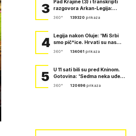
Pad Krajine (3) i transkripti
3
razgovora Arkan-Legija:
'Čujem, prelazite ustašam…
360°
139320
prikaza
Legija nakon Oluje: 'Mi Srbi
4
smo pič*ice. Hrvati su nas
pomeli!'
360°
134061
prikaza
U 11 sati bili su pred Kninom.
5
Gotovina: 'Sedma neka uđe,
4. gardijska neka g…
360°
120696
prikaza