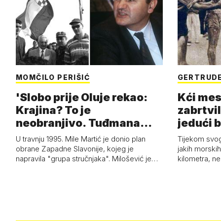
MOMČILO PERIŠIĆ
GERTRUDE
'Slobo prije Oluje rekao:
Kći mes
Krajina? To je
zabrtvil
neobranjivo. Tuđmana
jedući 
zvao Krivousti'
U travnju 1995. Mile Martić je donio plan
Tijekom svo
obrane Zapadne Slavonije, kojeg je
jakih morskih 
napravila "grupa stručnjaka". Milošević je…
kilometra, n