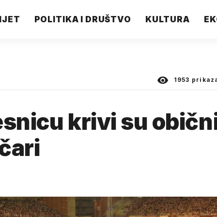
IJET
POLITIKA I DRUŠTVO
KULTURA
EK
1953
prikaz
snicu krivi su običn
ičari