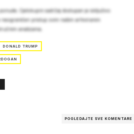
 ponude. Cjelokupni sadržaj dostupan je isključivo
e neograničen pristup svim našim arhiviranim
stručnim analizama.
DONALD TRUMP
ERDOGAN
POGLEDAJTE SVE
KOMENTARE