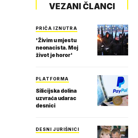
VEZANI ČLANCI
PRIČA IZNUTRA
'Živim u mjestu
neonacista. Moj
život je horor'
PLATFORMA
Silicijska dolina
uzvraća udarac
desnici
DESNI JURIŠNICI