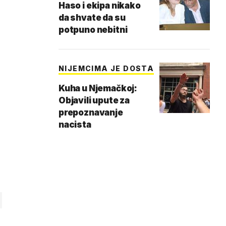
Haso i ekipa nikako
da shvate da su
potpuno nebitni
NIJEMCIMA JE DOSTA
Kuha u Njemačkoj:
Objavili upute za
prepoznavanje
nacista