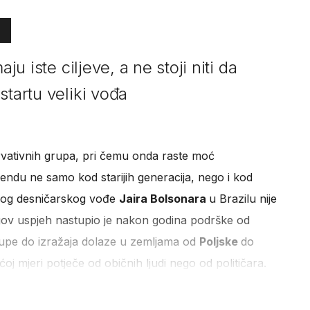
ju iste ciljeve, a ne stoji niti da
startu veliki vođa
zervativnih grupa, pri čemu onda raste moć
trendu ne samo kod starijih generacija, nego i kod
mnog desničarskog vođe
Jaira Bolsonara
u Brazilu nije
ov uspjeh nastupio je nakon godina podrške od
upe do izražaja dolaze u zemljama od
Poljske
do
ećoj mjeri potječe od običnih ljudi nego od političara.