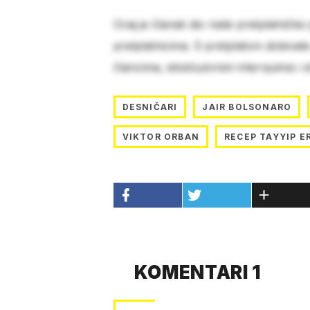
Ovaj je članak dio naše pretplatničke
pretplatnicima. S pretplatom dobivat
člancima, ekskluzivnim intervjuima i 
DESNIČARI
JAIR BOLSONARO
VIKTOR ORBAN
RECEP TAYYIP 
KOMENTARI 1