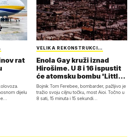
…
VELIKA REKONSTRUKCI…
inov rat
Enola Gay kruži iznad
u
Hirošime. U 8 i 16 ispustit
će atomsku bombu 'Little
Boy'
 kolovoza.
Bojnik Tom Ferebee, bombarder, pažljivo je
nosnom dijelu
tražio svoju ciljnu točku, most Aioi. Točno u
žne…
8 sati, 15 minuta i 15 sekundi…