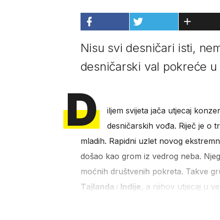
Nisu svi desničari isti, nema
desničarski val pokreće u 
D
iljem svijeta jača utjecaj kon
desničarskih vođa. Riječ je o 
mladih. Rapidni uzlet novog ekstre
došao kao grom iz vedrog neba. Njeg
moćnih društvenih pokreta. Takve gr
Tajlanda
i
Indije
, a njihov utjecaj u v