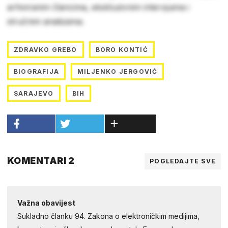
arhiviranim člancima, ekskluzivnim intervjuima i
stručnim analizama.
ZDRAVKO GREBO
BORO KONTIĆ
BIOGRAFIJA
MILJENKO JERGOVIĆ
SARAJEVO
BIH
KOMENTARI 2
POGLEDAJTE SVE
Važna obavijest
Sukladno članku 94. Zakona o elektroničkim medijima,