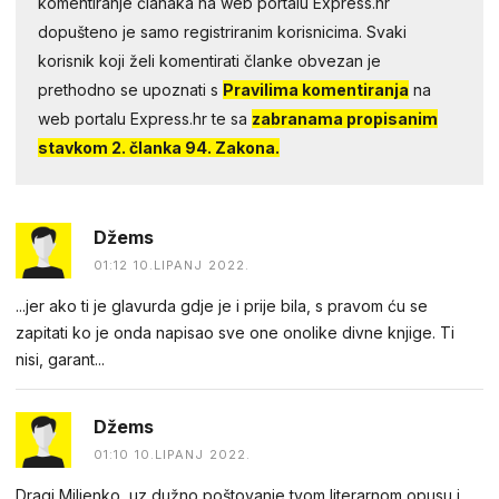
komentiranje članaka na web portalu Express.hr
dopušteno je samo registriranim korisnicima. Svaki
korisnik koji želi komentirati članke obvezan je
prethodno se upoznati s
Pravilima komentiranja
na
web portalu Express.hr te sa
zabranama propisanim
stavkom 2. članka 94. Zakona.
Džems
01:12 10.LIPANJ 2022.
...jer ako ti je glavurda gdje je i prije bila, s pravom ću se
zapitati ko je onda napisao sve one onolike divne knjige. Ti
nisi, garant...
Džems
01:10 10.LIPANJ 2022.
Dragi Miljenko, uz dužno poštovanje tvom literarnom opusu i