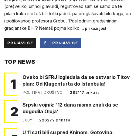
(pre)velikoj umnoj glavurdi, registrovao sam se samo da te
pitam kako možeš biti toliki jadnik pa proglašavati bilo koga, pa
i poštovanog profesora Grebu, ‘Posljednjim gradjaninom
gradjanske BiH’? Nemaš pojma koliko
... prikaži još!
PRIJAVI SE
PRIJAVI SE
PUTEM
TOP NEWS
FACEBOOKA
Ovako bi SFRJ izgledala da se ostvario Titov
1
plan: Od Klagenfurta do Istanbula!
POLITIKA I DRUŠTVO
282117
prikaza
Srpski vojnik: '12 dana nismo znali da se
2
dogodila Oluja'
360°
226272
prikaza
U 11 sati bili su pred Kninom. Gotovina: