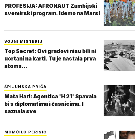
PROFESIJA: AFRONAUT Zambijski
svemirski program. Idemo na Mars!
VOJNI MISTERIJ
Top Secret: Ovi gradovi nisu bili ni
ucrtani na karti. Tu je nastala prva
atoms…
ŠPIJUNSKA PRIČA
Mata Hari: Agentica 'H 21' Spavala
bi s diplomatima i časnicima. I
saznala sve
MOMČILO PERIŠIĆ