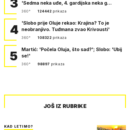
3
'Sedma neka uđe, 4. gardijska neka g…
360°
124442
prikaza
'Slobo prije Oluje rekao: Krajina? To je
4
neobranjivo. Tuđmana zvao Krivousti'
360°
108322
prikaza
Martić: 'Počela Oluja, što sad?'; Slobo: 'Ubij
5
se!'
360°
98897
prikaza
JOŠ IZ RUBRIKE
KAD LETIMO?