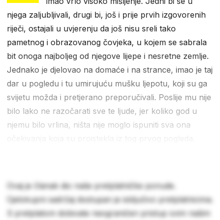
imao vrlo visoko mišljenje. Jedni bi se u
njega zaljubljivali, drugi bi, još i prije prvih izgovorenih
riječi, ostajali u uvjerenju da još nisu sreli tako
pametnog i obrazovanog čovjeka, u kojem se sabrala
bit onoga najboljeg od njegove lijepe i nesretne zemlje.
Jednako je djelovao na domaće i na strance, imao je taj
dar u pogledu i tu umirujuću mušku ljepotu, koji su ga
svijetu možda i pretjerano preporučivali. Poslije mu nije
bilo lako ne razočarati sve te ljude, jer koliko god u
njemu bilo vrlina, ništa nije moglo ispuniti sva ona
očekivanja koja su proistekla iz tog prvog pogleda.
Ovaj je članak dio naše pretplatničke ponude.
Cjelokupni sadržaj dostupan je isključivo pretplatnicima.
S pretplatom dobivate neograničen pristup svim našim