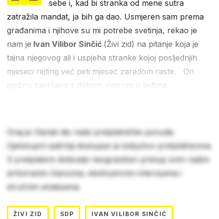
sebe i, kad bi stranka od mene sutra
zatražila mandat, ja bih ga dao. Usmjeren sam prema
građanima i njihove su mi potrebe svetinja, rekao je
nam je
Ivan Vilibor Sinčić
(Živi zid) na pitanje koja je
tajna njegovog ali i uspjeha stranke kojoj posljednjih
mjeseci rejting već peti mjesec zaredom raste. On
godinu završava s dobrim vjetrom u leđima.
Ovaj je članak dio naše pretplatničke ponude.
Cjelokupni sadržaj dostupan je isključivo pretplatnicima.
S pretplatom dobivate neograničen pristup svim našim
arhiviranim člancima, ekskluzivnim intervjuima i
stručnim analizama.
ŽIVI ZID
SDP
IVAN VILIBOR SINČIĆ