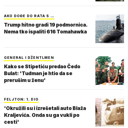
AKO DOĐE DO RATA S …
Trump hitno gradi 19 podmornica.
Nema tko ispaliti 616 Tomahawka
GENERAL I DŽENTLMEN
Kako se Stipetiću predao Čedo
Bulat: 'Tuđman je htio da se
prerušim u ženu'
FELJTON: 1. DIO
'Okružili su i izrešetali auto Blaža
Kraljevića. Onda su ga vukli po
cesti'