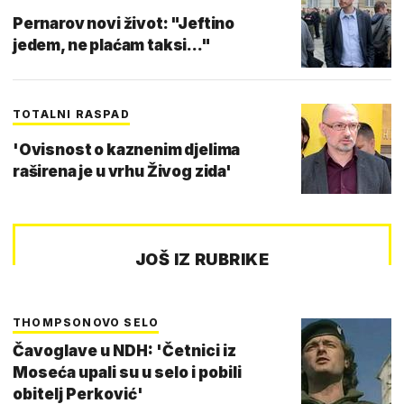
Pernarov novi život: "Jeftino
jedem, ne plaćam taksi..."
TOTALNI RASPAD
'Ovisnost o kaznenim djelima
raširena je u vrhu Živog zida'
JOŠ IZ RUBRIKE
THOMPSONOVO SELO
Čavoglave u NDH: 'Četnici iz
Moseća upali su u selo i pobili
obitelj Perković'