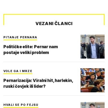
VEZANI ČLANCI
PITANJE PERNARA
Političke elite: Pernar nam
postaje veliki problem
VOLE GA I MRZE
Pernarizacija: Viralni hit, harlekin,
ruski čovjek ili lider?
HVALI SE PO FEJSU