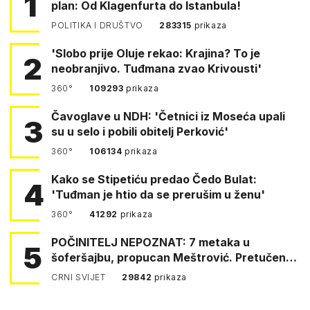
1
plan: Od Klagenfurta do Istanbula!
POLITIKA I DRUŠTVO
283315
prikaza
'Slobo prije Oluje rekao: Krajina? To je
2
neobranjivo. Tuđmana zvao Krivousti'
360°
109293
prikaza
Čavoglave u NDH: 'Četnici iz Moseća upali
3
su u selo i pobili obitelj Perković'
360°
106134
prikaza
Kako se Stipetiću predao Čedo Bulat:
4
'Tuđman je htio da se prerušim u ženu'
360°
41292
prikaza
POČINITELJ NEPOZNAT: 7 metaka u
5
šoferšajbu, propucan Meštrović. Pretučen
Pejin
CRNI SVIJET
29842
prikaza