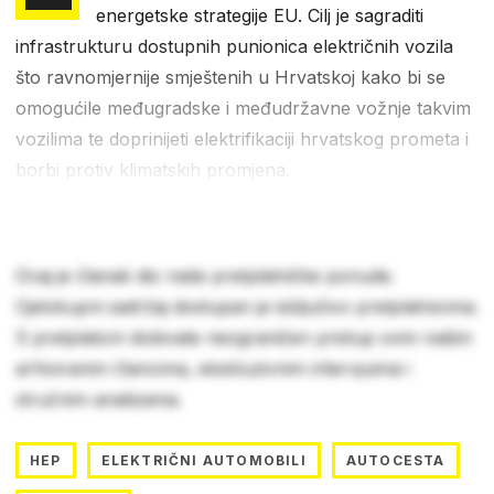
energetske strategije EU. Cilj je sagraditi
infrastrukturu dostupnih punionica električnih vozila
što ravnomjernije smještenih u Hrvatskoj kako bi se
omogućile međugradske i međudržavne vožnje takvim
vozilima te doprinijeti elektrifikaciji hrvatskog prometa i
borbi protiv klimatskih promjena.
Ovaj je članak dio naše pretplatničke ponude.
Cjelokupni sadržaj dostupan je isključivo pretplatnicima.
S pretplatom dobivate neograničen pristup svim našim
arhiviranim člancima, ekskluzivnim intervjuima i
stručnim analizama.
HEP
ELEKTRIČNI AUTOMOBILI
AUTOCESTA