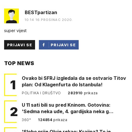
BESTpartizan
10:14 16.PROSINAC 2020.
super vijest
PRIJAVI SE
PRIJAVI SE
PUTEM
TOP NEWS
FACEBOOKA
Ovako bi SFRJ izgledala da se ostvario Titov
1
plan: Od Klagenfurta do Istanbula!
POLITIKA I DRUŠTVO
282910
prikaza
U 11 sati bili su pred Kninom. Gotovina:
2
'Sedma neka uđe, 4. gardijska neka g…
360°
124854
prikaza
'Slobo prije Oluje rekao: Krajina? To je