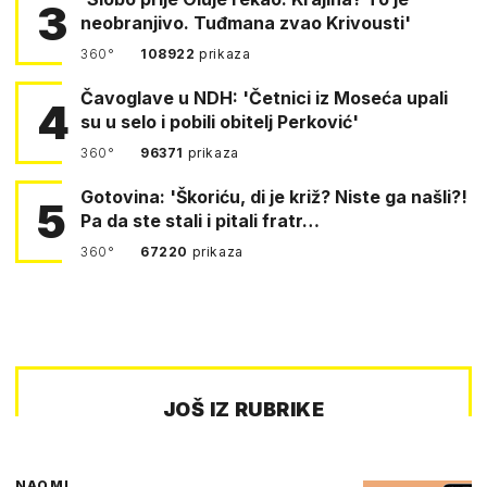
3
neobranjivo. Tuđmana zvao Krivousti'
360°
108922
prikaza
Čavoglave u NDH: 'Četnici iz Moseća upali
4
su u selo i pobili obitelj Perković'
360°
96371
prikaza
Gotovina: 'Škoriću, di je križ? Niste ga našli?!
5
Pa da ste stali i pitali fratr…
360°
67220
prikaza
JOŠ IZ RUBRIKE
NAOMI