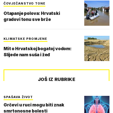
ČOVJEČANSTVO TONE
Otapanje polova: Hrvatski
gradovi tonu sve brže
KLIMATSKE PROMJENE
Mit o Hrvatskoj bogatoj vodom:
Slijede nam suša i žeđ
JOŠ IZ RUBRIKE
SPAŠAVA ŽIVOT
Grčevi u ruci mogu biti znak
smrtonosne bolesti