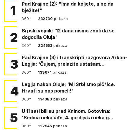
Pad Krajine (2): "Ima da koljete, a ne da
1
bježite!"
360°
232730
prikaza
Srpski vojnik: '12 dana nismo znali da se
2
dogodila Oluja'
360°
224553
prikaza
Pad Krajine (3) i transkripti razgovora Arkan-
3
Legija: 'Čujem, prelazite ustašam…
360°
139671
prikaza
Legija nakon Oluje: 'Mi Srbi smo pič*ice.
4
Hrvati su nas pomeli!'
360°
134380
prikaza
U 11 sati bili su pred Kninom. Gotovina:
5
'Sedma neka uđe, 4. gardijska neka g…
360°
122545
prikaza