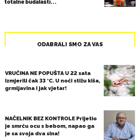
totalne budalašti…