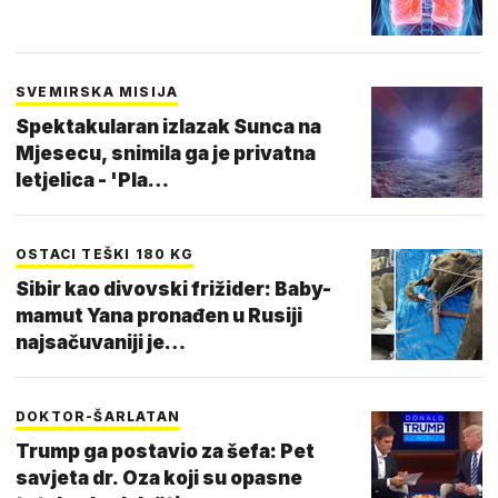
SVEMIRSKA MISIJA
Spektakularan izlazak Sunca na
Mjesecu, snimila ga je privatna
letjelica - 'Pla…
OSTACI TEŠKI 180 KG
Sibir kao divovski frižider: Baby-
mamut Yana pronađen u Rusiji
najsačuvaniji je…
DOKTOR-ŠARLATAN
Trump ga postavio za šefa: Pet
savjeta dr. Oza koji su opasne