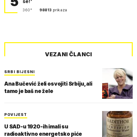
5
se!'
360°
98813
prikaza
VEZANI ČLANCI
SRBI BIJESNI
Ana Bučević želi osvojiti Srbiju, ali
tamo je baš ne žele
POVIJEST
U SAD-u 1920-ih imali su
radioaktivno energetsko piće