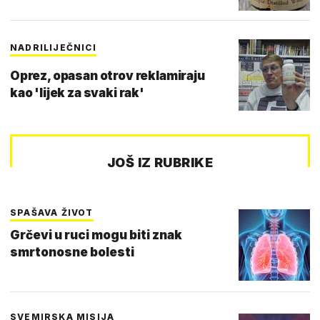
NADRILIJEČNICI
Oprez, opasan otrov reklamiraju
kao 'lijek za svaki rak'
JOŠ IZ RUBRIKE
SPAŠAVA ŽIVOT
Grčevi u ruci mogu biti znak
smrtonosne bolesti
SVEMIRSKA MISIJA