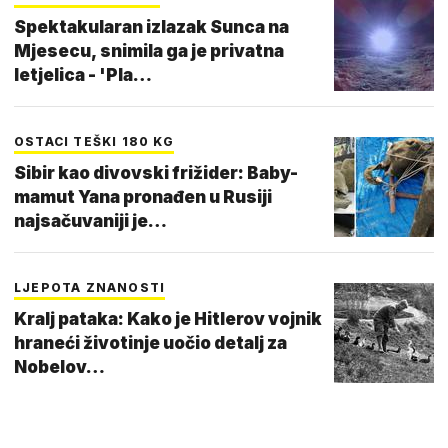
Spektakularan izlazak Sunca na
Mjesecu, snimila ga je privatna
letjelica - 'Pla…
OSTACI TEŠKI 180 KG
Sibir kao divovski frižider: Baby-
mamut Yana pronađen u Rusiji
najsačuvaniji je…
LJEPOTA ZNANOSTI
Kralj pataka: Kako je Hitlerov vojnik
hraneći životinje uočio detalj za
Nobelov…