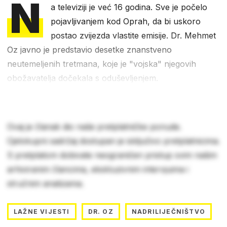
N
a televiziji je već 16 godina. Sve je počelo
pojavljivanjem kod Oprah, da bi uskoro
postao zvijezda vlastite emisije. Dr. Mehmet
Oz javno je predstavio desetke znanstveno
neutemeljenih tretmana, koje je "vojska" njegovih
obožavatelja dočekala s oduševljenjem.
Ovaj je članak dio naše pretplatničke ponude.
Cjelokupni sadržaj dostupan je isključivo pretplatnicima.
S pretplatom dobivate neograničen pristup svim našim
arhiviranim člancima, ekskluzivnim intervjuima i
stručnim analizama.
LAŽNE VIJESTI
DR. OZ
NADRILIJEČNIŠTVO