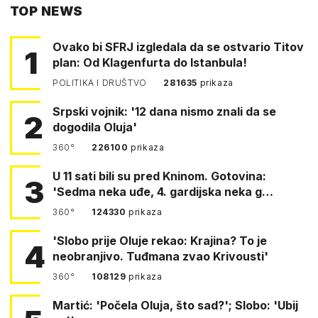
TOP NEWS
FACEBOOKA
Ovako bi SFRJ izgledala da se ostvario Titov
1
plan: Od Klagenfurta do Istanbula!
POLITIKA I DRUŠTVO
281635
prikaza
Srpski vojnik: '12 dana nismo znali da se
2
dogodila Oluja'
360°
226100
prikaza
U 11 sati bili su pred Kninom. Gotovina:
3
'Sedma neka uđe, 4. gardijska neka g…
360°
124330
prikaza
'Slobo prije Oluje rekao: Krajina? To je
4
neobranjivo. Tuđmana zvao Krivousti'
360°
108129
prikaza
Martić: 'Počela Oluja, što sad?'; Slobo: 'Ubij