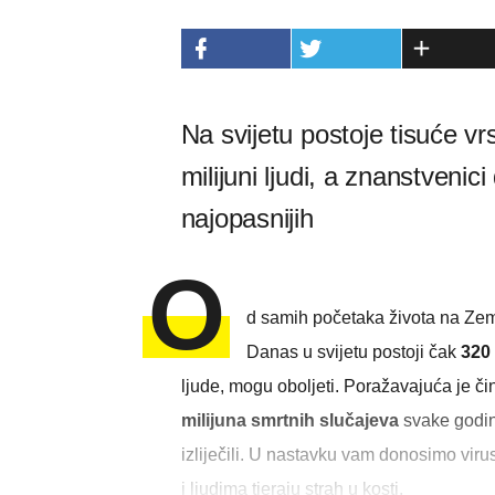
Na svijetu postoje tisuće vr
milijuni ljudi, a znanstvenic
najopasnijih
O
d samih početaka života na Zemlj
Danas u svijetu postoji čak
320 
ljude, mogu oboljeti. Poražavajuća je č
milijuna smrtnih slučajeva
svake godine
izliječili. U nastavku vam donosimo virus
i ljudima tjeraju strah u kosti.