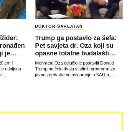
DOKTOR-ŠARLATAN
ižider:
Trump ga postavio za šefa:
ronađen
Pet savjeta dr. Oza koji su
ji je…
opasne totalne budalašti…
20 cm i
Mehmeta Oza odlučio je postaviti Donald
je udaljena
Trump na čelo dvaju vladinih programa za
oce…
javno zdravstveno osiguranje u SAD-u, …