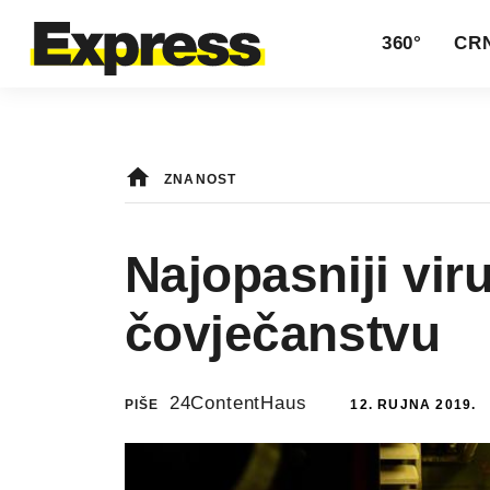
360°
CRN
ZNANOST
Najopasniji virus
čovječanstvu
24ContentHaus
PIŠE
12. RUJNA 2019.