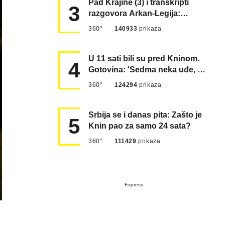
Pad Krajine (3) i transkripti
3
razgovora Arkan-Legija:
'Čujem, prelazite ustašam…
360°
140933
prikaza
U 11 sati bili su pred Kninom.
4
Gotovina: 'Sedma neka uđe, 4.
gardijska neka g…
360°
124294
prikaza
Srbija se i danas pita: Zašto je
5
Knin pao za samo 24 sata?
360°
111429
prikaza
Express