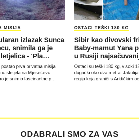
 MISIJA
OSTACI TEŠKI 180 KG
laran izlazak Sunca
Sibir kao divovski fr
cu, snimila ga je
Baby-mamut Yana p
letjelica - 'Pla…
u Rusiji najsačuvani
 postao prva privatna misija
Ostaci su teški 180 kg, visoki 1
šno sletjela na Mjesečevu
dugački oko dva metra. Jakutija 
mo je snimio fascinantne p…
regija koja graniči s Arktičkim 