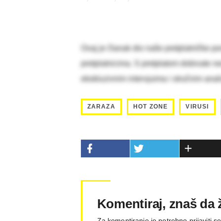
Ovaj je članak dio naše pretplatničke po
pretplatnicima. S pretplatom dobivate n
ekskluzivnim intervjuima i stručnim ana
ZARAZA
HOT ZONE
VIRUSI
Komentiraj, znaš da ž
Za komentiranje je potrebno prijaviti s