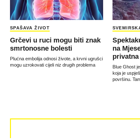
SPAŠAVA ŽIVOT
SVEMIRSKA
Grčevi u ruci mogu biti znak
Spektaku
smrtonosne bolesti
na Mjese
privatna 
Plućna embolija odnosi živote, a krvni ugrušci
mogu uzrokovati cijeli niz drugih problema
Blue Ghost je
koja je uspje
površinu. Ta