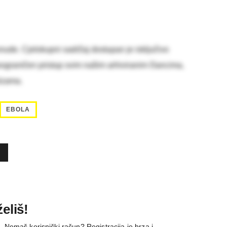
nude. Cjelokupni sadržaj dostupan je isključivo
eograničen pristup svim našim arhiviranim člancima,
lizama.
EBOLA
eliš!
e. Nemaš korisnički račun? Registracija je brza i