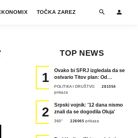
EKONOMIX
TOČKA ZAREZ
TOP NEWS
a
Ovako bi SFRJ izgledala da se
1
ostvario Titov plan: Od
Klagenfurta do Istanbula!
POLITIKA I DRUŠTVO
281554
prikaza
Srpski vojnik: '12 dana nismo
2
znali da se dogodila Oluja'
360°
226065
prikaza