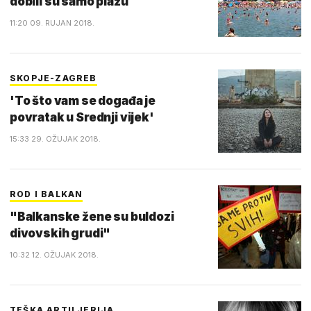
dobili su samo plažu
11:20 09. RUJAN 2018.
SKOPJE-ZAGREB
'To što vam se događa je
povratak u Srednji vijek'
15:33 29. OŽUJAK 2018.
ROD I BALKAN
"Balkanske žene su buldozi
divovskih grudi"
10:32 12. OŽUJAK 2018.
TEŠKA ARTILJERIJA