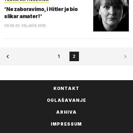
'Ne zaboravimo, i Hitler je bio
slikar amater!'
09:38 20. VELJAČA 2018.
1
2
KONTAKT
OGLAŠAVANJE
ARHIVA
IMPRESSUM