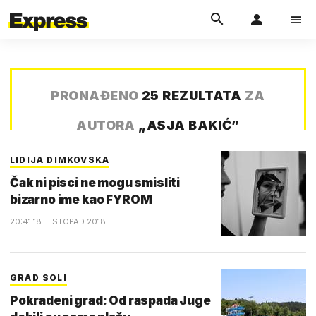
PRONAĐENO
25 REZULTATA
ZA
AUTORA
„
ASJA BAKIĆ
”
LIDIJA DIMKOVSKA
Čak ni pisci ne mogu smisliti
bizarno ime kao FYROM
20:41 18. LISTOPAD 2018.
GRAD SOLI
Pokradeni grad: Od raspada Juge