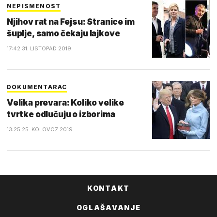
NEPISMENOST
Njihov rat na Fejsu: Stranice im
šuplje, samo čekaju lajkove
17:42 31. LISTOPAD 2019.
DOKUMENTARAC
Velika prevara: Koliko velike
tvrtke odlučuju o izborima
13:25 25. KOLOVOZ 2019.
KONTAKT
OGLAŠAVANJE