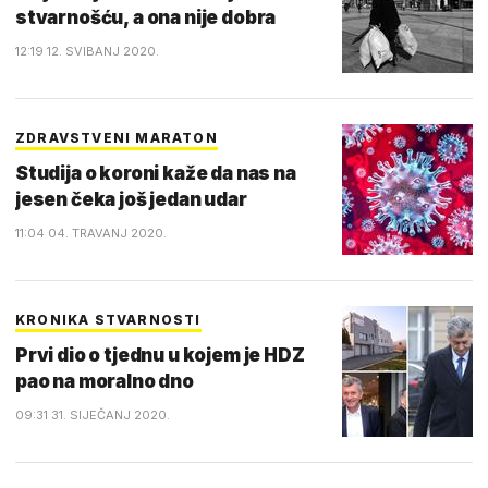
stvarnošću, a ona nije dobra
12:19 12. SVIBANJ 2020.
ZDRAVSTVENI MARATON
Studija o koroni kaže da nas na
jesen čeka još jedan udar
11:04 04. TRAVANJ 2020.
KRONIKA STVARNOSTI
Prvi dio o tjednu u kojem je HDZ
pao na moralno dno
09:31 31. SIJEČANJ 2020.