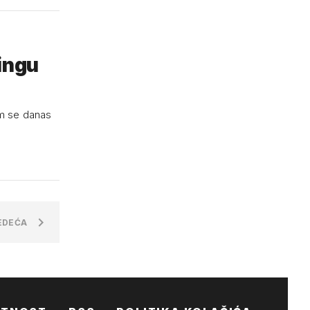
yingu
em se danas
EDEĆA