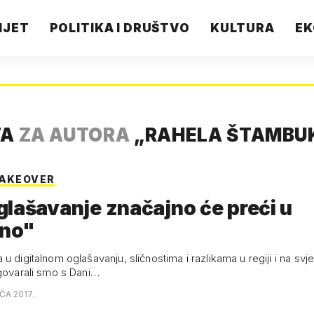
IJET
POLITIKA I DRUŠTVO
KULTURA
EK
TA
ZA AUTORA
„
RAHELA ŠTAMBU
TAKEOVER
lašavanje značajno će preći u
lno"
u digitalnom oglašavanju, sličnostima i razlikama u regiji i na svj
zgovarali smo s Dani…
AČA 2017.