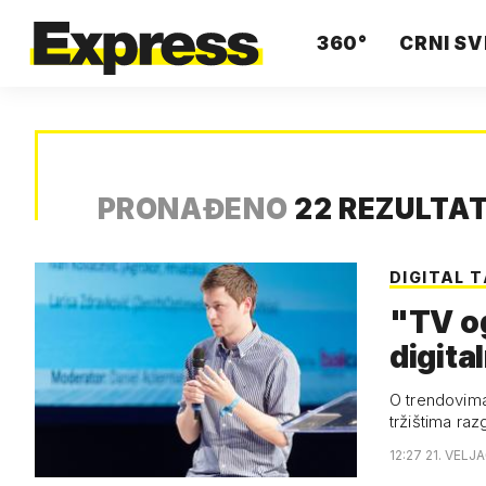
360°
CRNI SV
PRONAĐENO
22 REZULTA
DIGITAL 
"TV og
digita
O trendovima 
tržištima ra
12:27 21. VELJ