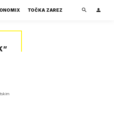
ONOMIX
TOČKA ZAREZ
K
”
etskim