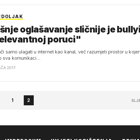
RDOLJAK
nje oglašavanje sličnije je bull
elevantnoj poruci"
ači samo ulagati u internet kao kanal, već razumjeti prostor u koj
vo sva komunikaci…
AČA 2017.
1
2
SLJ