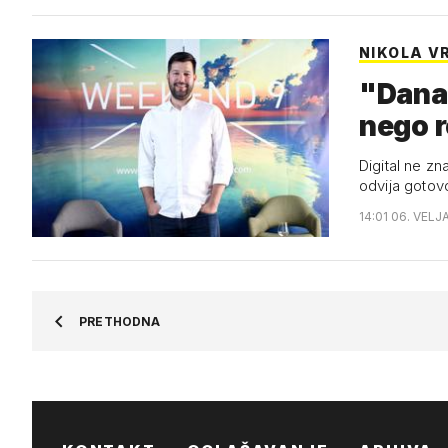
NIKOLA V
"Današ
nego r
Digital ne zn
odvija goto
14:01 06. VELJ
PRETHODNA