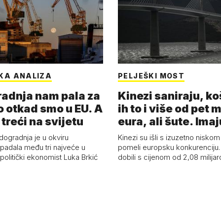
KA ANALIZA
PELJEŠKI MOST
adnja nam pala za
Kinezi saniraju, ko
o otkad smo u EU. A
ih to i više od pet 
 treći na svijetu
eura, ali šute. Ima
dogradnja je u okviru
Kinezi su išli s izuzetno niskom
spadala među tri najveće u
pomeli europsku konkurenciju
 politički ekonomist Luka Brkić
dobili s cijenom od 2,08 milija