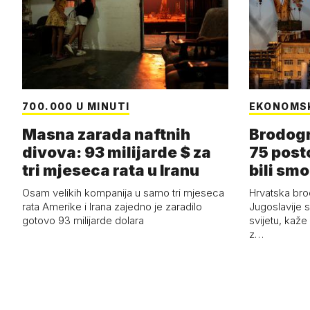
700.000 U MINUTI
EKONOMS
Masna zarada naftnih
Brodogr
divova: 93 milijarde $ za
75 post
tri mjeseca rata u Iranu
bili smo
Osam velikih kompanija u samo tri mjeseca
Hrvatska bro
rata Amerike i Irana zajedno je zaradilo
Jugoslavije 
gotovo 93 milijarde dolara
svijetu, kaže
z…