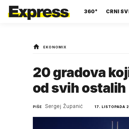
360°
CRNI SV
EKONOMIX
20 gradova koj
od svih ostalih
Sergej Županić
PIŠE
17. LISTOPADA 2