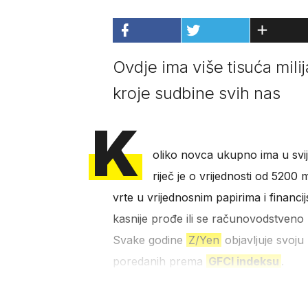
Ovdje ima više tisuća mili
kroje sudbine svih nas
K
oliko novca ukupno ima u svi
riječ je o vrijednosti od 5200 
vrte u vrijednosnim papirima i financij
kasnije prođe ili se računovodstveno 
Svake godine
Z/Yen
objavljuje svoju 
poredanih prema
GFCI indeksu
.