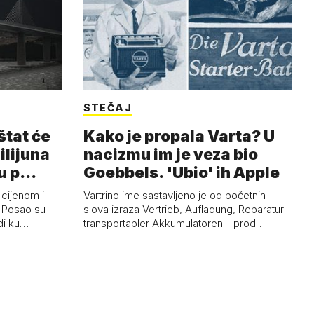
STEČAJ
štat će
Kako je propala Varta? U
milijuna
nacizmu im je veza bio
ju p…
Goebbels. 'Ubio' ih Apple
 cijenom i
Vartrino ime sastavljeno je od početnih
. Posao su
slova izraza Vertrieb, Aufladung, Reparatur
rdi ku…
transportabler Akkumulatoren - prod…