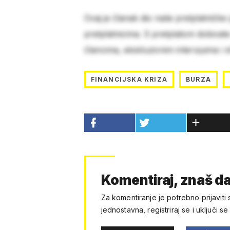
Ovaj je članak dio naše pretplatničke
pretplatnicima. S pretplatom dobivat
člancima, ekskluzivnim intervjuima i 
FINANCIJSKA KRIZA
BURZA
Komentiraj, znaš da
Za komentiranje je potrebno prijaviti 
jednostavna, registriraj se i uključi se