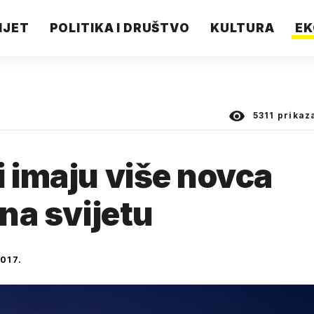
IJET
POLITIKA I DRUŠTVO
KULTURA
EK
5311
prikaz
i imaju više novca
 na svijetu
017.