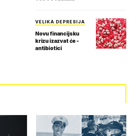
VELIKA DEPRESIJA
Novu financijsku
krizu izazvat će -
antibiotici