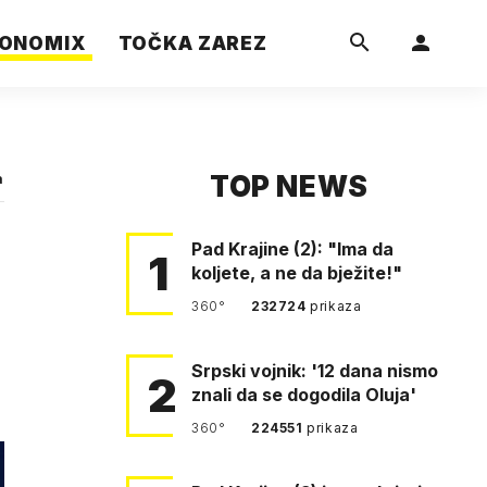
ONOMIX
TOČKA ZAREZ
TOP NEWS
a
Pad Krajine (2): "Ima da
1
koljete, a ne da bježite!"
360°
232724
prikaza
Srpski vojnik: '12 dana nismo
2
znali da se dogodila Oluja'
360°
224551
prikaza