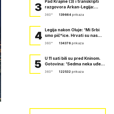
Pad Krajine (3) i transkripti
3
razgovora Arkan-Legija:
'Čujem, prelazite ustašam…
360°
139664
prikaza
Legija nakon Oluje: 'Mi Srbi
4
smo pič*ice. Hrvati su nas
pomeli!'
360°
134376
prikaza
U 11 sati bili su pred Kninom.
5
Gotovina: 'Sedma neka uđe,
4. gardijska neka g…
360°
122532
prikaza