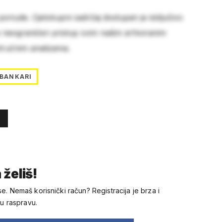
 ponude. Cjelokupni sadržaj dostupan je isključivo
e neograničen pristup svim našim arhiviranim
stručnim analizama.
BANKARI
 želiš!
se. Nemaš korisnički račun? Registracija je brza i
 u raspravu.