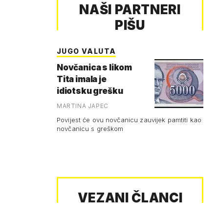
NAŠI PARTNERI
PIŠU
JUGO VALUTA
Novčanica s likom
Tita imala je
idiotsku grešku
MARTINA JAPEC
Povijest će ovu novčanicu zauvijek pamtiti kao
novčanicu s greškom
VEZANI ČLANCI