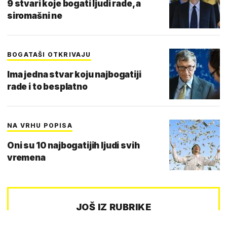
9 stvari koje bogati ljudi rade, a
siromašni ne
BOGATAŠI OTKRIVAJU
Ima jedna stvar koju najbogatiji
rade i to besplatno
NA VRHU POPISA
Oni su 10 najbogatijih ljudi svih
vremena
JOŠ IZ RUBRIKE