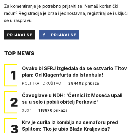
Za komentiranje je potrebno prijaviti se. Nemaš korisnički
račun? Registracija je brza i jednostavna, registriraj se i uključi
se u raspravu.
PRIJAVI SE
PRIJAVI SE
PUTEM
TOP NEWS
FACEBOOKA
Ovako bi SFRJ izgledala da se ostvario Titov
1
plan: Od Klagenfurta do Istanbula!
POLITIKA I DRUŠTVO
284402
prikaza
Čavoglave u NDH: 'Četnici iz Moseća upali
2
su u selo i pobili obitelj Perković'
360°
118876
prikaza
Krv je curila iz kombija na semaforu pred
3
Splitom: Tko je ubio Blaža Kraljevića?