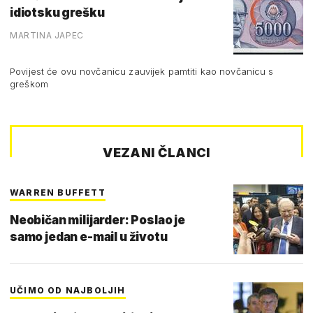
idiotsku grešku
MARTINA JAPEC
Povijest će ovu novčanicu zauvijek pamtiti kao novčanicu s
greškom
VEZANI ČLANCI
WARREN BUFFETT
Neobičan milijarder: Poslao je
samo jedan e-mail u životu
UČIMO OD NAJBOLJIH