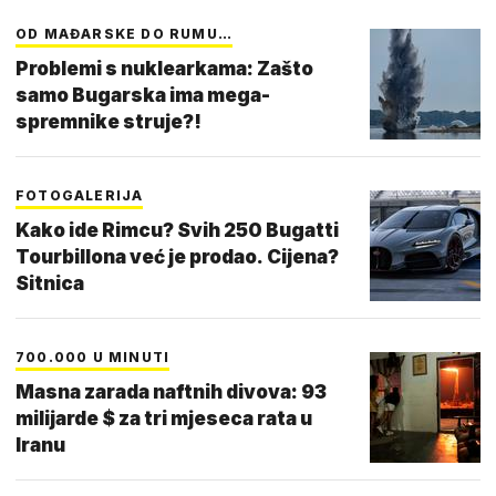
OD MAĐARSKE DO RUMU…
Problemi s nuklearkama: Zašto
samo Bugarska ima mega-
spremnike struje?!
FOTOGALERIJA
Kako ide Rimcu? Svih 250 Bugatti
Tourbillona već je prodao. Cijena?
Sitnica
700.000 U MINUTI
Masna zarada naftnih divova: 93
milijarde $ za tri mjeseca rata u
Iranu