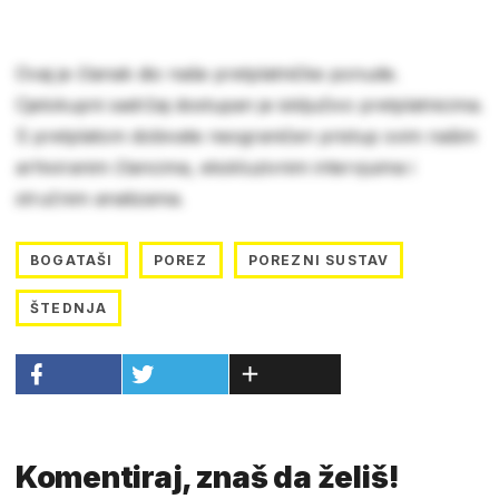
Ovaj je članak dio naše pretplatničke ponude.
Cjelokupni sadržaj dostupan je isključivo pretplatnicima.
S pretplatom dobivate neograničen pristup svim našim
arhiviranim člancima, ekskluzivnim intervjuima i
stručnim analizama.
BOGATAŠI
POREZ
POREZNI SUSTAV
ŠTEDNJA
Komentiraj, znaš da želiš!