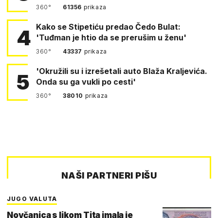
360°
61356
prikaza
Kako se Stipetiću predao Čedo Bulat:
4
'Tuđman je htio da se prerušim u ženu'
360°
43337
prikaza
'Okružili su i izrešetali auto Blaža Kraljevića.
5
Onda su ga vukli po cesti'
360°
38010
prikaza
NAŠI PARTNERI PIŠU
JUGO VALUTA
Novčanica s likom Tita imala je