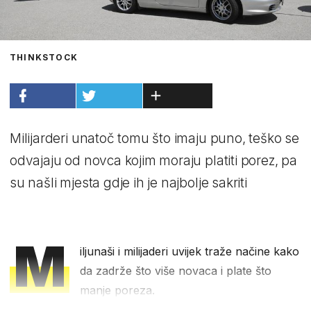
THINKSTOCK
Milijarderi unatoč tomu što imaju puno, teško se
odvajaju od novca kojim moraju platiti porez, pa
su našli mjesta gdje ih je najbolje sakriti
M
iljunaši i milijaderi uvijek traže načine kako
da zadrže što više novaca i plate što
manje poreza.