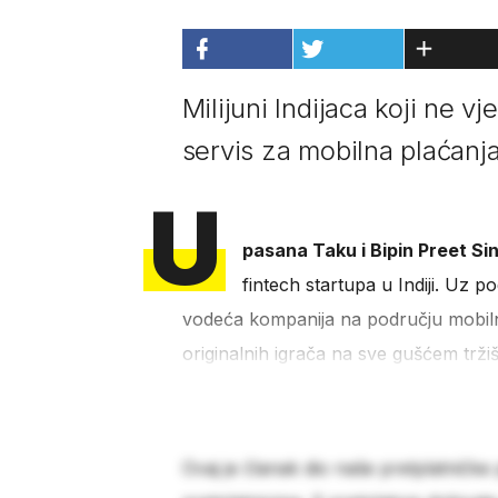
Milijuni Indijaca koji ne v
servis za mobilna plaćanja
U
pasana Taku i Bipin Preet S
fintech startupa u Indiji. Uz 
vodeća kompanija na području mobilnih
originalnih igrača na sve gušćem tržiš
Ovaj je članak dio naše pretplatničke