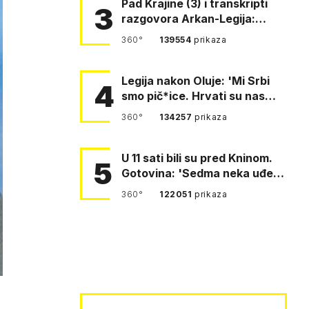
Pad Krajine (3) i transkripti
3
razgovora Arkan-Legija:
'Čujem, prelazite ustašam…
360°
139554
prikaza
Legija nakon Oluje: 'Mi Srbi
4
smo pič*ice. Hrvati su nas
pomeli!'
360°
134257
prikaza
U 11 sati bili su pred Kninom.
5
Gotovina: 'Sedma neka uđe,
4. gardijska neka g…
360°
122051
prikaza