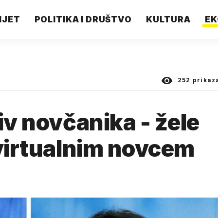
IJET
POLITIKA I DRUŠTVO
KULTURA
EK
252
prikaz
iv novčanika - žele
 virtualnim novcem