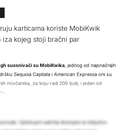
jeruju karticama koriste MobiKwik
 iza kojeg stoji bračni par
ingh suosnivači su MobiKwika
, jednog od najsnažnijih
podršku Sequoia Capitala i American Expressa oni su
 novčanika, za koju radi 200 ljudi, i jedan od
tu.
 ponude. Cjelokupni sadržaj dostupan je isključivo