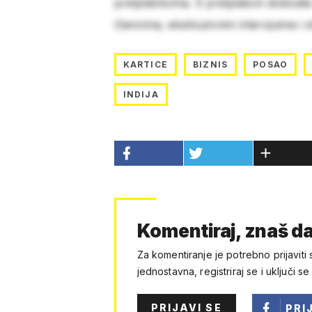
pretplatnicima. S pretplatom dobivat
člancima, ekskluzivnim intervjuima i 
KARTICE
BIZNIS
POSAO
INDIJA
Komentiraj, znaš da
Za komentiranje je potrebno prijaviti 
jednostavna, registriraj se i uključi se
PRIJAVI SE
PRI