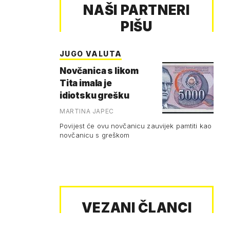
NAŠI PARTNERI
PIŠU
JUGO VALUTA
Novčanica s likom
Tita imala je
idiotsku grešku
MARTINA JAPEC
Povijest će ovu novčanicu zauvijek pamtiti kao
novčanicu s greškom
VEZANI ČLANCI