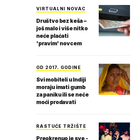
VIRTUALNI NOVAC
Društvo bez keša –
još malo i više nitko
neće plaćati
'pravim' novcem
OD 2017. GODINE
Svi mobiteli u Indiji
moraju imati gumb
za paniku ili se neće
moći prodavati
RASTUĆE TRŽIŠTE
Preokrenuo je sve -