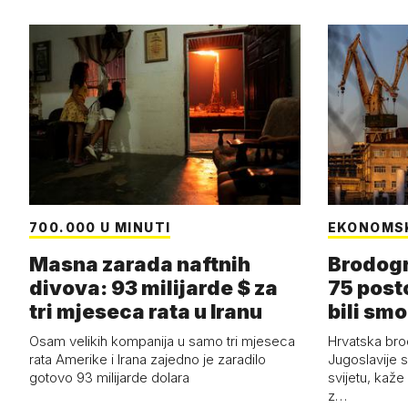
700.000 U MINUTI
EKONOMS
Masna zarada naftnih
Brodogr
divova: 93 milijarde $ za
75 post
tri mjeseca rata u Iranu
bili smo
Osam velikih kompanija u samo tri mjeseca
Hrvatska bro
rata Amerike i Irana zajedno je zaradilo
Jugoslavije 
gotovo 93 milijarde dolara
svijetu, kaže
z…