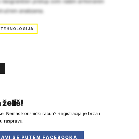
e neograničen pristup svim našim arhiviranim
stručnim analizama.
TEHNOLOGIJA
 želiš!
se. Nemaš korisnički račun? Registracija je brza i
 u raspravu.
JAVI SE
PUTEM FACEBOOKA