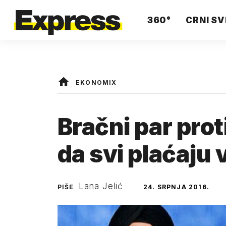
360°
CRNI SV
EKONOMIX
Bračni par prot
da svi plaćaju
Lana Jelić
PIŠE
24. SRPNJA 2016.