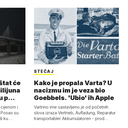
STEČAJ
štat će
Kako je propala Varta? U
milijuna
nacizmu im je veza bio
ju p…
Goebbels. 'Ubio' ih Apple
 cijenom i
Vartrino ime sastavljeno je od početnih
. Posao su
slova izraza Vertrieb, Aufladung, Reparatur
rdi ku…
transportabler Akkumulatoren - prod…