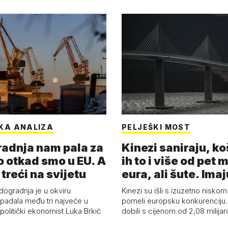
KA ANALIZA
PELJEŠKI MOST
adnja nam pala za
Kinezi saniraju, ko
o otkad smo u EU. A
ih to i više od pet 
 treći na svijetu
eura, ali šute. Ima
dogradnja je u okviru
Kinezi su išli s izuzetno niskom
spadala među tri najveće u
pomeli europsku konkurenciju
 politički ekonomist Luka Brkić
dobili s cijenom od 2,08 milija