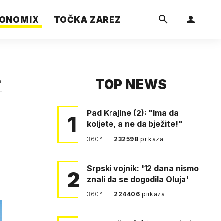
ONOMIX
TOČKA ZAREZ
TOP NEWS
a
Pad Krajine (2): "Ima da
1
koljete, a ne da bježite!"
360°
232598
prikaza
Srpski vojnik: '12 dana nismo
2
znali da se dogodila Oluja'
360°
224406
prikaza