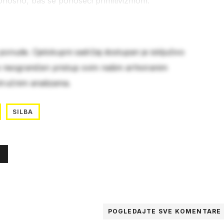
Ponosno, baš se ponoseći primitivizmom.
 ponude. Cjelokupni sadržaj dostupan je isključivo
e neograničen pristup svim našim arhiviranim
stručnim analizama.
SILBA
POGLEDAJTE SVE
KOMENTARE