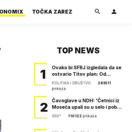
ONOMIX
TOČKA ZAREZ
TOP NEWS
a
Ovako bi SFRJ izgledala da se
1
ostvario Titov plan: Od
Klagenfurta do Istanbula!
POLITIKA I DRUŠTVO
283511
prikaza
Čavoglave u NDH: 'Četnici iz
2
Moseća upali su u selo i pobili
obitelj Perković'
360°
110122
prikaza