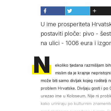
U ime prosperiteta Hrvats
postaviti ploče: pivo - šest
na ulici - 1006 eura i izgo
N
ekoliko tjedana razmišljam bi
mislim da je krajnje nepristo
može biti samo divljak kojeg roditelji n
problem Hrvatske. Divljaju gosti i po Grč
urezao ime u Koloseum. Nije ni probl
kako uriniraju po kulturnim znamenito