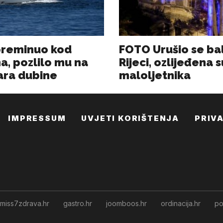
IMPRESSUM
UVJETI KORIŠTENJA
PRIV
miss7zdrava.hr
gastro.hr
joomboos.hr
ordinacija.hr
po