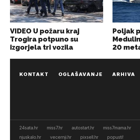
KONTAKT
OGLAŠAVANJE
ARHIVA
24sata.hr
miss7.hr
autostart.hr
miss7mama.hr
njuskalo.hr
vecernji.hr
pixsell.hr
popusti!