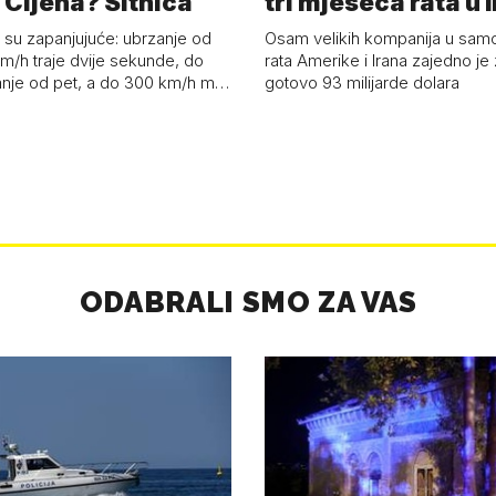
 Cijena? Sitnica
tri mjeseca rata u 
su zapanjujuće: ubrzanje od
Osam velikih kompanija u samo
m/h traje dvije sekunde, do
rata Amerike i Irana zajedno je 
nje od pet, a do 300 km/h m…
gotovo 93 milijarde dolara