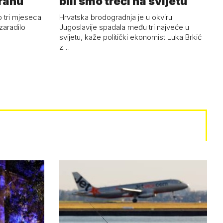
Iranu
bili smo treći na svijetu
 tri mjeseca
Hrvatska brodogradnja je u okviru
zaradilo
Jugoslavije spadala među tri najveće u
svijetu, kaže politički ekonomist Luka Brkić
z…