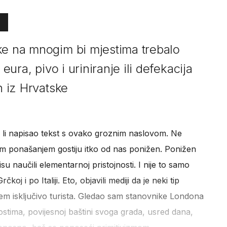
ke na mnogim bi mjestima trebalo
 eura, pivo i uriniranje ili defekacija
n iz Hrvatske
h li napisao tekst s ovako groznim naslovom. Ne
jnim ponašanjem gostiju itko od nas ponižen. Ponižen
isu naučili elementarnoj pristojnosti. I nije to samo
koj i po Italiji. Eto, objavili mediji da je neki tip
em isključivo turista. Gledao sam stanovnike Londona
stima, povijesnoj baštini svoga grada, usred dana,