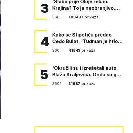
'Slobo prije Oluje rekao:
3
Krajina? To je neobranjivo.
Tuđmana zvao Krivousti'
360°
109487
prikaza
Kako se Stipetiću predao
4
Čedo Bulat: 'Tuđman je htio
da se prerušim u ženu'
360°
41843
prikaza
'Okružili su i izrešetali auto
5
Blaža Kraljevića. Onda su ga
vukli po cesti'
360°
31687
prikaza