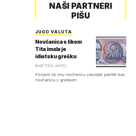
NAŠI PARTNERI
PIŠU
JUGO VALUTA
Novčanica s likom
Tita imala je
idiotsku grešku
MARTINA JAPEC
Povijest će ovu novčanicu zauvijek pamtiti kao
novčanicu s greškom