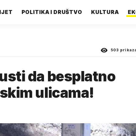
IJET
POLITIKA I DRUŠTVO
KULTURA
EK
503
prikaz
usti da besplatno
tskim ulicama!