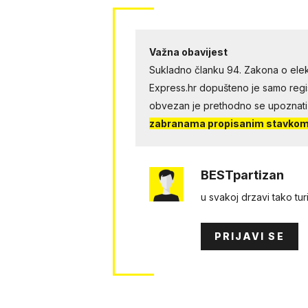
Važna obavijest
Sukladno članku 94. Zakona o elek
Express.hr dopušteno je samo regist
obvezan je prethodno se upoznati
zabranama propisanim stavkom 
BESTpartizan
u svakoj drzavi tako tur
PRIJAVI SE