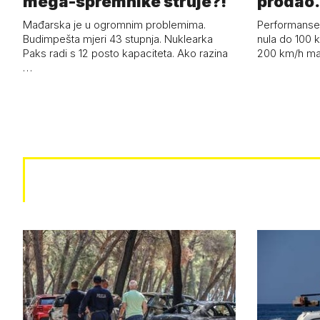
mega-spremnike struje?!
prodao.
Mađarska je u ogromnim problemima.
Performanse 
Budimpešta mjeri 43 stupnja. Nuklearka
nula do 100 k
Paks radi s 12 posto kapaciteta. Ako razina
200 km/h ma
…