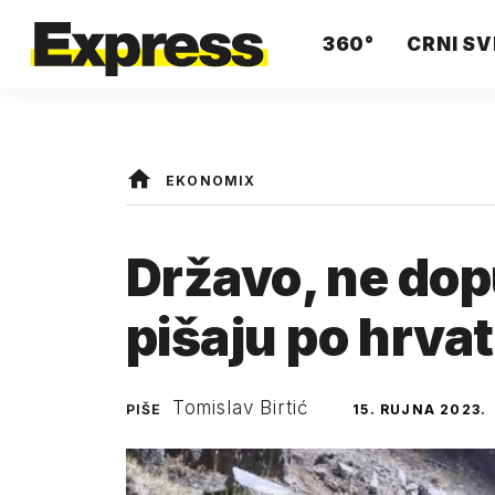
360°
CRNI SV
EKONOMIX
Državo, ne dop
pišaju po hrva
Tomislav Birtić
PIŠE
15. RUJNA 2023.