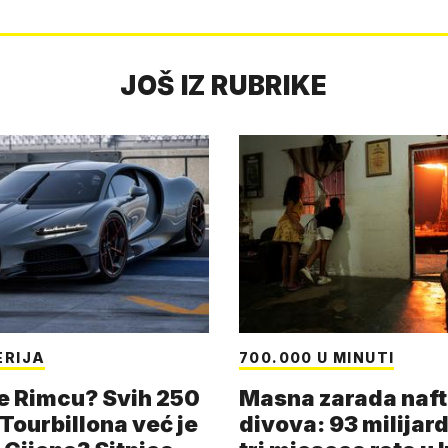
JOŠ IZ RUBRIKE
ERIJA
700.000 U MINUTI
e Rimcu? Svih 250
Masna zarada naft
Tourbillona već je
divova: 93 milijard