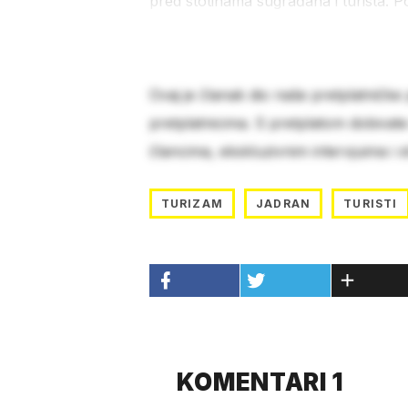
pred stotinama sugrađana i turista. 
Ovaj je članak dio naše pretplatničke
pretplatnicima. S pretplatom dobivat
člancima, ekskluzivnim intervjuima i 
TURIZAM
JADRAN
TURISTI
KOMENTARI 1