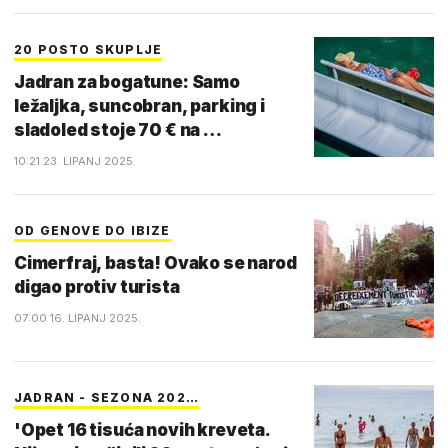
20 POSTO SKUPLJE
Jadran za bogatune: Samo
ležaljka, suncobran, parking i
sladoled stoje 70 € na …
10:21 23. LIPANJ 2025.
OD GENOVE DO IBIZE
Cimerfraj, basta! Ovako se narod
digao protiv turista
07:00 16. LIPANJ 2025.
JADRAN - SEZONA 202…
'Opet 16 tisuća novih kreveta.