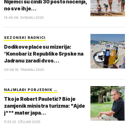
Nijemci su činili 30 posto noćenja,
no sve ih je…
14:49 08. SVIBANJ 2025.
SEZONSKI RADNICI
Dodikove plaće su mizerija:
'Konobar iz Republike Srpske na
Jadranu zaradi dvos…
09:08 18. TRAVANJ 2025.
NAJMLAĐI POBJEDNIK …
Tko je Robert Pauletić? Bio je
zamjenik ministra turizma: "Ajde
j*** mater japa…
11:33 22. OŽUJAK 2025.