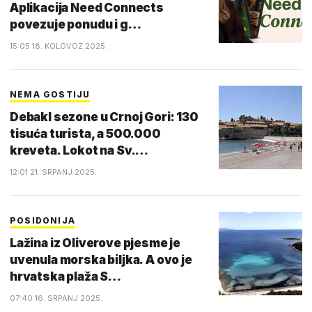
Aplikacija Need Connects
povezuje ponudu i g…
15:05 18. KOLOVOZ 2025.
NEMA GOSTIJU
Debakl sezone u Crnoj Gori: 130
tisuća turista, a 500.000
kreveta. Lokot na Sv.…
12:01 21. SRPANJ 2025.
POSIDONIJA
Lažina iz Oliverove pjesme je
uvenula morska biljka. A ovo je
hrvatska plaža S…
07:40 16. SRPANJ 2025.