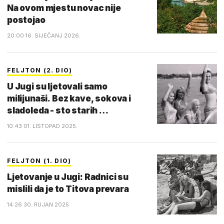
Na ovom mjestu novac nije
postojao
20:00 16. SIJEČANJ 2026.
FELJTON (2. DIO)
U Jugi su ljetovali samo
milijunaši. Bez kave, sokova i
sladoleda - sto starih …
10:43 01. LISTOPAD 2025.
FELJTON (1. DIO)
Ljetovanje u Jugi: Radnici su
mislili da je to Titova prevara
14:26 30. RUJAN 2025.