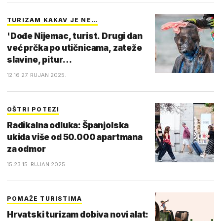
TURIZAM KAKAV JE NE…
'Dođe Nijemac, turist. Drugi dan
već prčka po utičnicama, zateže
slavine, pitur…
12:16 27. RUJAN 2025.
OŠTRI POTEZI
Radikalna odluka: Španjolska
ukida više od 50.000 apartmana
za odmor
15:23 15. RUJAN 2025.
POMAŽE TURISTIMA
Hrvatski turizam dobiva novi alat: