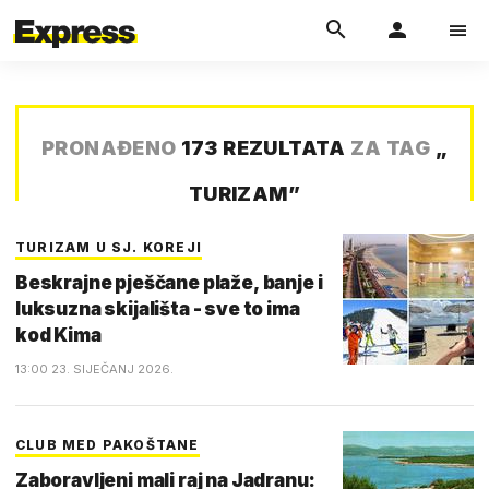
PRONAĐENO
173 REZULTATA
ZA TAG
„
TURIZAM
”
TURIZAM U SJ. KOREJI
Beskrajne pješčane plaže, banje i
luksuzna skijališta - sve to ima
kod Kima
13:00 23. SIJEČANJ 2026.
CLUB MED PAKOŠTANE
Zaboravljeni mali raj na Jadranu: