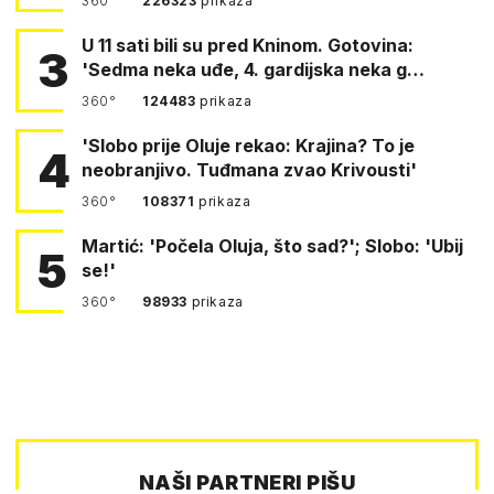
360°
226323
prikaza
U 11 sati bili su pred Kninom. Gotovina:
3
'Sedma neka uđe, 4. gardijska neka g…
360°
124483
prikaza
'Slobo prije Oluje rekao: Krajina? To je
4
neobranjivo. Tuđmana zvao Krivousti'
360°
108371
prikaza
Martić: 'Počela Oluja, što sad?'; Slobo: 'Ubij
5
se!'
360°
98933
prikaza
NAŠI PARTNERI PIŠU