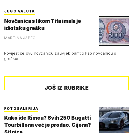
JUGO VALUTA
Novčanica s likom Tita imala je
idiotsku grešku
MARTINA JAPEC
Povijest će ovu novčanicu zauvijek pamtiti kao novčanicu s
greškom
JOŠ IZ RUBRIKE
FOTOGALERIJA
Kako ide Rimcu? Svih 250 Bugatti
Tourbillona već je prodao. Cijena?
Sitnica