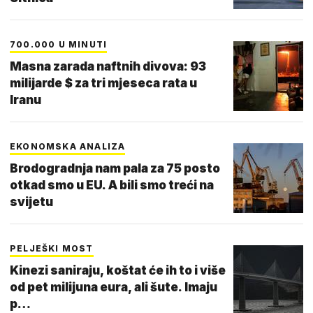
700.000 U MINUTI
Masna zarada naftnih divova: 93
milijarde $ za tri mjeseca rata u
Iranu
EKONOMSKA ANALIZA
Brodogradnja nam pala za 75 posto
otkad smo u EU. A bili smo treći na
svijetu
PELJEŠKI MOST
Kinezi saniraju, koštat će ih to i više
od pet milijuna eura, ali šute. Imaju
p…