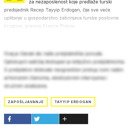
za nezaposlenost koje predlaže turski
predsjednik Recep Tayyip Erdogan, čije sve veće
uplitanje u gospodarstvo zabrinjava turske poslovne
krugove, prenosi France Presse.
Ovaj je članak dio naše pretplatničke ponude.
Cjelokupni sadržaj dostupan je isključivo pretplatnicima.
S pretplatom dobivate neograničen pristup svim našim
arhiviranim člancima, ekskluzivnim intervjuima i
stručnim analizama.
ZAPOŠLJAVANJE
TAYYIP ERDOGAN