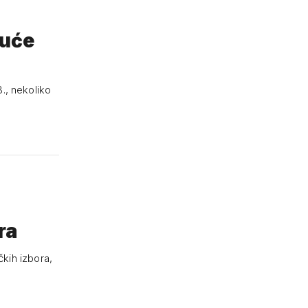
., nekoliko
ra
čkih izbora,