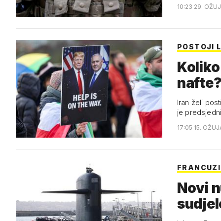
10:23 29. OŽU
POSTOJI L
Koliko
nafte?
Iran želi pos
je predsjedn
17:05 15. OŽUJ
FRANCUZI
Novi n
sudjel