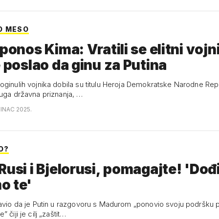
O MESO
 ponos Kima: Vratili se elitni vojn
e poslao da ginu za Putina
oginulih vojnika dobila su titulu Heroja Demokratske Narodne Rep
ruga državna priznanja, …
SINAC 2025.
O?
Rusi i Bjelorusi, pomagajte! 'Dođi
o te'
javio da je Putin u razgovoru s Madurom „ponovio svoju podršku po
 čiji je cilj „zaštit…