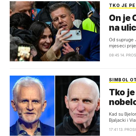
TKO JE P
On je Orb
na uli
Od supruge J
mjeseci prij
08:45 14. PRO
SIMBOL O
Tko je
nobel
Kad su Bjelor
Bjaljacki i Vi
17:41 13. PROS