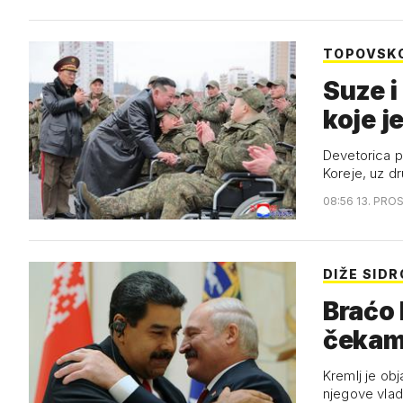
TOPOVSK
Suze i
koje j
Devetorica p
Koreje, uz d
08:56 13. PRO
DIŽE SIDR
Braćo 
čekam
Kremlj je ob
njegove vlade”