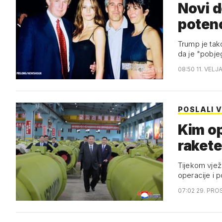
Novi 
Trump je tako
da je "pobj
08:50 11. VELJ
POSLALI 
Kim op
Tijekom vjež
operacije i 
07:02 29. PRO