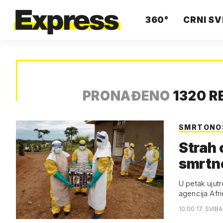
360°
CRNI SV
PRONAĐENO
1320 R
SMRTONO
Strah 
smrtno
U petak ujut
agencija Afr
10:00 17. SVIB