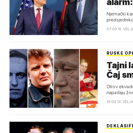
alarm:
Njemački kan
predsjednik
07:00 15. VELJ
RUSKE OP
Tajni 
Čaj sm
Otrov ekvado
napadaju živč
19:00 14. VELJ
DEKLASIF