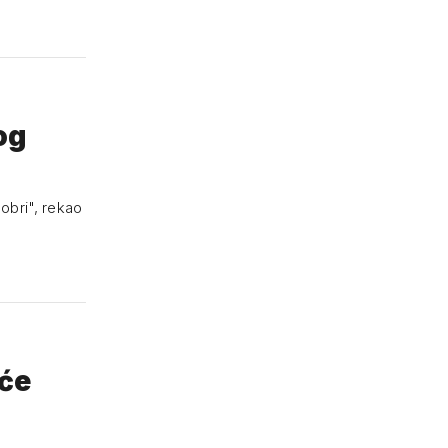
bog
dobri", rekao
 će