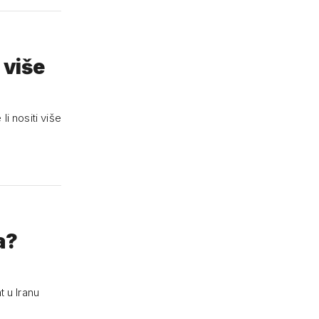
 više
i nositi više
a?
t u Iranu