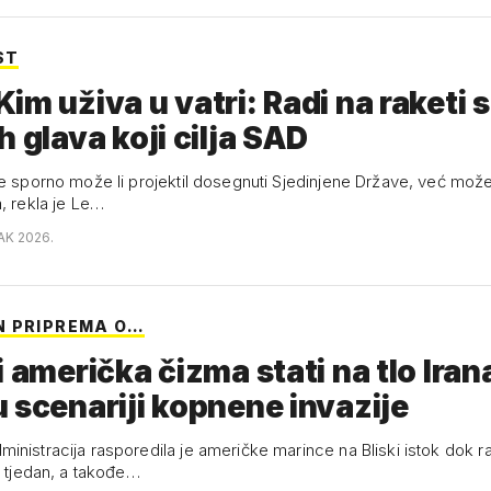
ST
im uživa u vatri: Radi na raketi s
h glava koji cilja SAD
e sporno može li projektil dosegnuti Sjedinjene Države, već može l
, rekla je Le…
AK 2026.
 PRIPREMA O…
i američka čizma stati na tlo Iran
 scenariji kopnene invazije
nistracija rasporedila je američke marince na Bliski istok dok ra
i tjedan, a takođe…