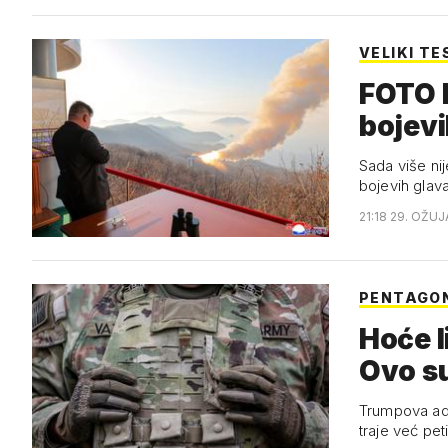
VELIKI TE
FOTO K
bojevi
Sada više nij
bojevih glava
21:18 29. OŽUJ
PENTAGON
Hoće l
Ovo su
Trumpova admi
traje već pet