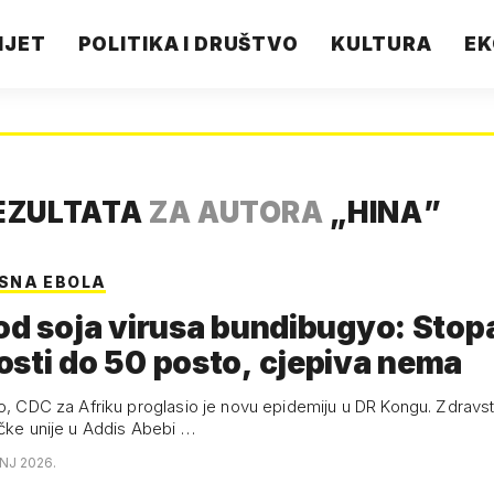
IJET
POLITIKA I DRUŠTVO
KULTURA
EK
EZULTATA
ZA AUTORA
„
HINA
”
SNA EBOLA
od soja virusa bundibugyo: Stop
sti do 50 posto, cjepiva nema
ro, CDC za Afriku proglasio je novu epidemiju u DR Kongu. Zdravs
ičke unije u Addis Abebi …
ANJ 2026.