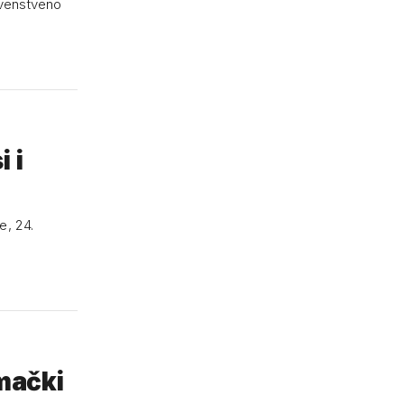
prvenstveno
 i
e, 24.
emački