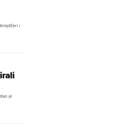
inejdžeri i
rali
dao je