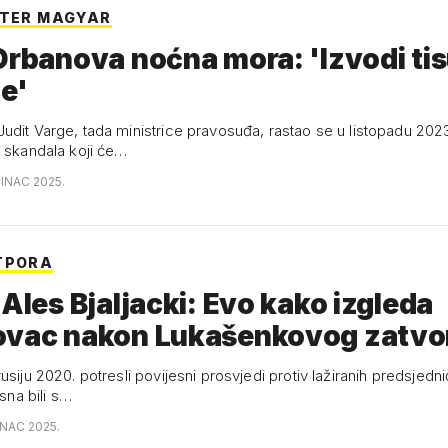
ETER MAGYAR
anova noćna mora: 'Izvodi tisuće
ce'
udit Varge, tada ministrice pravosuđa, rastao se u listopadu 2023
e skandala koji će…
SINAC 2025.
TPORA
 Ales Bjaljacki: Evo kako izgleda
ovac nakon Lukašenkovog zatvo
usiju 2020. potresli povijesni prosvjedi protiv lažiranih predsjedni
asna bili s…
INAC 2025.