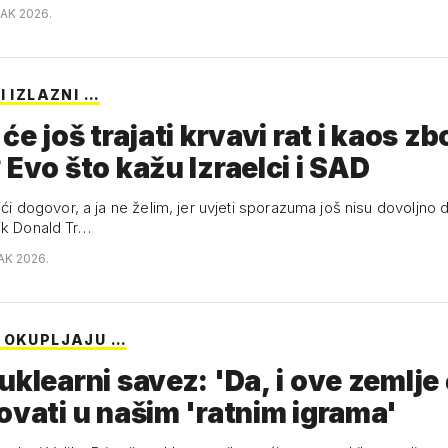
JAK 2026.
I IZLAZNI …
 će još trajati krvavi rat i kaos z
 Evo što kažu Izraelci i SAD
tići dogovor, a ja ne želim, jer uvjeti sporazuma još nisu dovoljno 
ik Donald Tr…
AK 2026.
 OKUPLJAJU …
uklearni savez: 'Da, i ove zemlje
ovati u našim 'ratnim igrama'