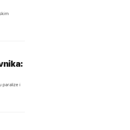
uskim
vnika:
paralize i