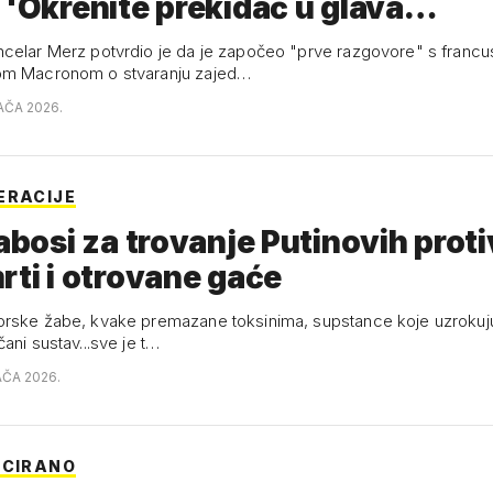
 'Okrenite prekidač u glava…
celar Merz potvrdio je da je započeo "prve razgovore" s franc
om Macronom o stvaranju zajed…
AČA 2026.
ERACIJE
labosi za trovanje Putinovih proti
rti i otrovane gaće
rske žabe, kvake premazane toksinima, supstance koje uzrokuju 
ani sustav...sve je t…
AČA 2026.
ICIRANO