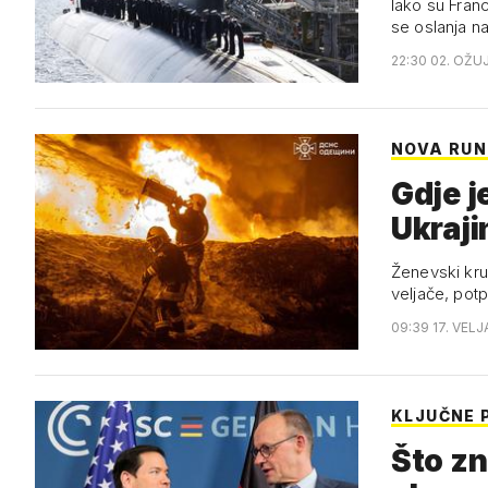
Iako su Franc
se oslanja 
22:30 02. OŽU
NOVA RU
Gdje j
Ukraji
Ženevski kru
veljače, pot
09:39 17. VELJ
KLJUČNE 
Što zn