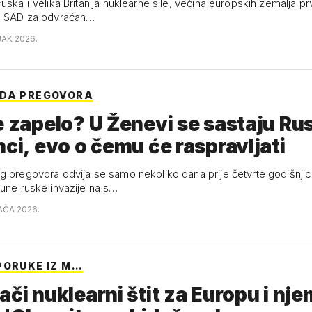
uska i Velika Britanija nuklearne sile, većina europskih zemalja 
na SAD za odvraćan…
JAK 2026.
NDA PREGOVORA
e zapelo? U Ženevi se sastaju Rusi
nci, evo o čemu će raspravljati
g pregovora odvija se samo nekoliko dana prije četvrte godišnjic
pune ruske invazije na s…
AČA 2026.
PORUKE IZ M…
ači nuklearni štit za Europu i nj