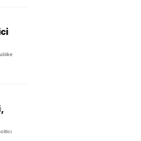
ici
ublike
,
litici