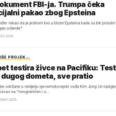
dokument FBI-ja. Trumpa čeka
potencijalni pakao zbog Epsteina
đer rekao da je jednom bio u blizini Epsteina kada su bili prisutni t
egao odande"
AČA 2026.
VIŠE PROJEK…
et testira živce na Pacifiku: Testi
rakete dugog dometa, sve pratio
be održane u nedjelju sjevernokorejski vođa Kim Jong Un nadgle
pozvao na "neograničen i o…
SINAC 2025.