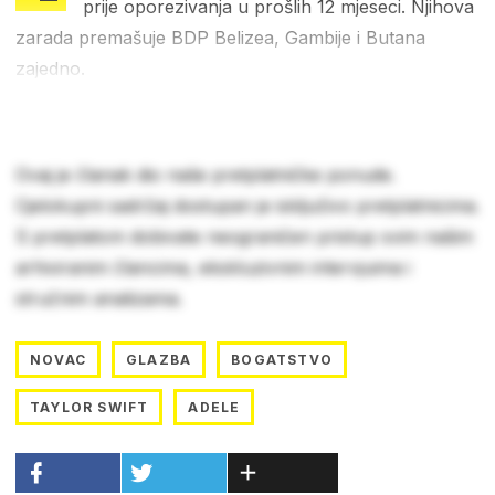
prije oporezivanja u prošlih 12 mjeseci. Njihova
zarada premašuje BDP Belizea, Gambije i Butana
zajedno.
Ovaj je članak dio naše pretplatničke ponude.
Cjelokupni sadržaj dostupan je isključivo pretplatnicima.
S pretplatom dobivate neograničen pristup svim našim
arhiviranim člancima, ekskluzivnim intervjuima i
stručnim analizama.
NOVAC
GLAZBA
BOGATSTVO
TAYLOR SWIFT
ADELE