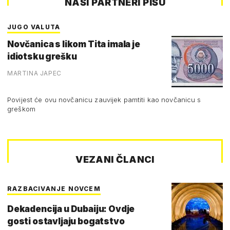
NAŠI PARTNERI PIŠU
JUGO VALUTA
Novčanica s likom Tita imala je
idiotsku grešku
MARTINA JAPEC
Povijest će ovu novčanicu zauvijek pamtiti kao novčanicu s
greškom
VEZANI ČLANCI
RAZBACIVANJE NOVCEM
Dekadencija u Dubaiju: Ovdje
gosti ostavljaju bogatstvo