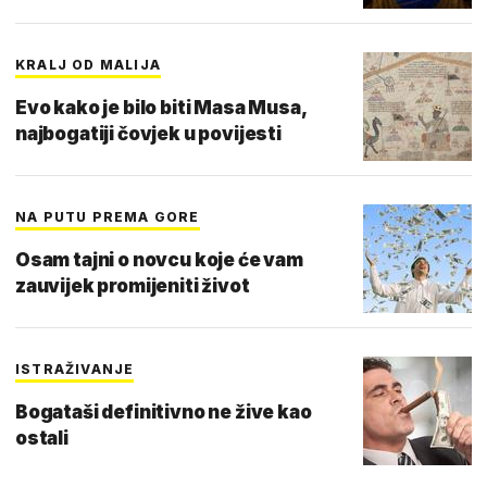
KRALJ OD MALIJA
Evo kako je bilo biti Masa Musa,
najbogatiji čovjek u povijesti
NA PUTU PREMA GORE
Osam tajni o novcu koje će vam
zauvijek promijeniti život
ISTRAŽIVANJE
Bogataši definitivno ne žive kao
ostali