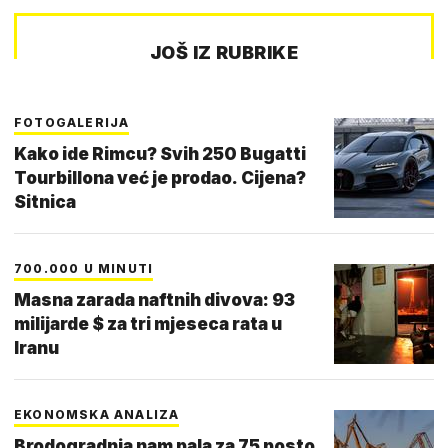
JOŠ IZ RUBRIKE
FOTOGALERIJA
Kako ide Rimcu? Svih 250 Bugatti
Tourbillona već je prodao. Cijena?
Sitnica
700.000 U MINUTI
Masna zarada naftnih divova: 93
milijarde $ za tri mjeseca rata u
Iranu
EKONOMSKA ANALIZA
Brodogradnja nam pala za 75 posto