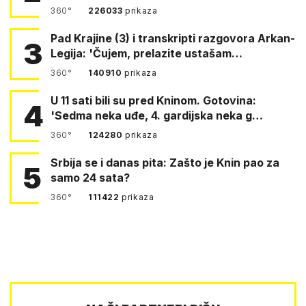
360°
226033
prikaza
Pad Krajine (3) i transkripti razgovora Arkan-
3
Legija: 'Čujem, prelazite ustašam…
360°
140910
prikaza
U 11 sati bili su pred Kninom. Gotovina:
4
'Sedma neka uđe, 4. gardijska neka g…
360°
124280
prikaza
Srbija se i danas pita: Zašto je Knin pao za
5
samo 24 sata?
360°
111422
prikaza