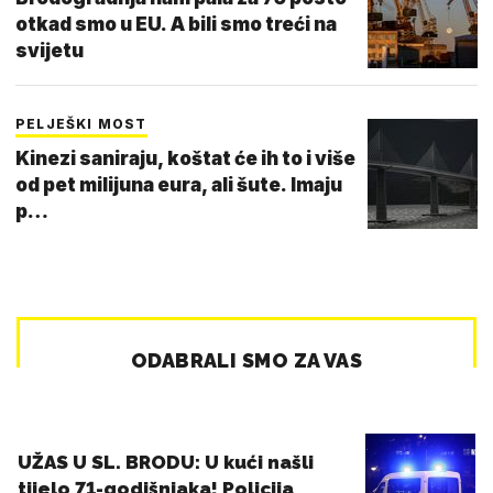
otkad smo u EU. A bili smo treći na
svijetu
PELJEŠKI MOST
Kinezi saniraju, koštat će ih to i više
od pet milijuna eura, ali šute. Imaju
p…