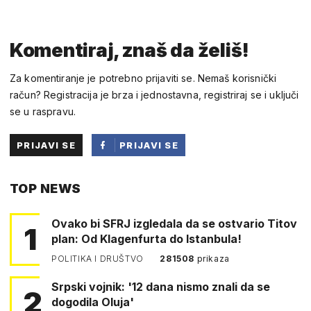
Komentiraj, znaš da želiš!
Za komentiranje je potrebno prijaviti se. Nemaš korisnički
račun? Registracija je brza i jednostavna, registriraj se i uključi
se u raspravu.
PRIJAVI SE
PRIJAVI SE
PUTEM
TOP NEWS
FACEBOOKA
Ovako bi SFRJ izgledala da se ostvario Titov
1
plan: Od Klagenfurta do Istanbula!
POLITIKA I DRUŠTVO
281508
prikaza
Srpski vojnik: '12 dana nismo znali da se
2
dogodila Oluja'