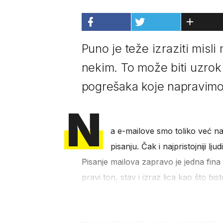
Puno je teže izraziti misl
nekim. To može biti uzro
pogrešaka koje napravimo
N
a e-mailove smo toliko već nav
pisanju. Čak i najpristojniji l
Pisanje mailova zapravo je jedna fina
pravi ton, stav i izraz lica kao što bi