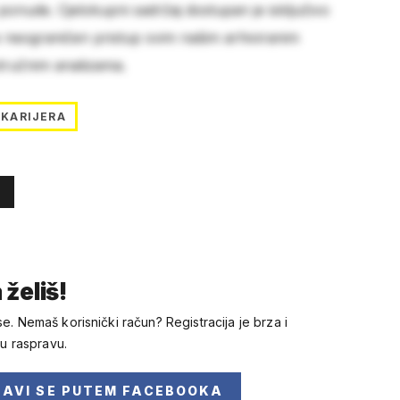
 ponude. Cjelokupni sadržaj dostupan je isključivo
e neograničen pristup svim našim arhiviranim
stručnim analizama.
KARIJERA
 želiš!
se. Nemaš korisnički račun? Registracija je brza i
 u raspravu.
JAVI SE
PUTEM FACEBOOKA