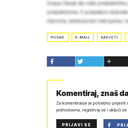
Ovaj je članak dio naše pretplatničke
pretplatnicima. S pretplatom dobivat
člancima, ekskluzivnim intervjuima i 
POSAO
E-MAIL
SAVJETI
Komentiraj, znaš da
Za komentiranje je potrebno prijaviti 
jednostavna, registriraj se i uključi se
PRIJAVI SE
PRI