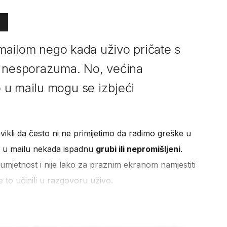
i mailom nego kada uživo pričate s
k nesporazuma. No, većina
 u mailu mogu se izbjeći
ikli da često ni ne primijetimo da radimo greške u
judi u mailu nekada ispadnu
grubi ili nepromišljeni
.
 umjetnost i nije lako za praznim ekranom namjestiti
ste to učinili u razgovoru uživo.