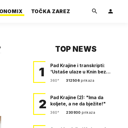
ONOMIX
TOČKA ZAREZ
TOP NEWS
a
Pad Krajine i transkripti:
1
'Ustaše ulaze u Knin bez
borbe. Mile, ovo je bežanij…
360°
312506
prikaza
Pad Krajine (2): "Ima da
2
koljete, a ne da bježite!"
360°
230930
prikaza