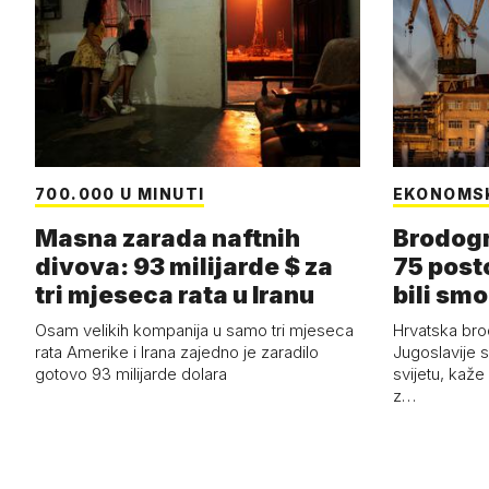
700.000 U MINUTI
EKONOMS
Masna zarada naftnih
Brodogr
divova: 93 milijarde $ za
75 post
tri mjeseca rata u Iranu
bili smo
Osam velikih kompanija u samo tri mjeseca
Hrvatska bro
rata Amerike i Irana zajedno je zaradilo
Jugoslavije 
gotovo 93 milijarde dolara
svijetu, kaže
z…