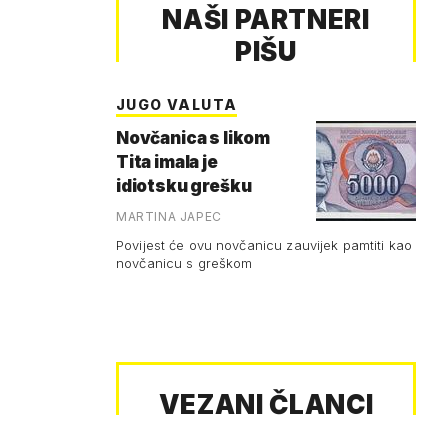
NAŠI PARTNERI
PIŠU
JUGO VALUTA
Novčanica s likom
Tita imala je
idiotsku grešku
MARTINA JAPEC
Povijest će ovu novčanicu zauvijek pamtiti kao
novčanicu s greškom
VEZANI ČLANCI