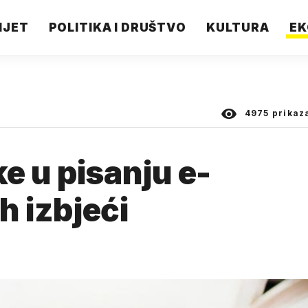
IJET
POLITIKA I DRUŠTVO
KULTURA
EK
4975
prikaz
e u pisanju e-
h izbjeći