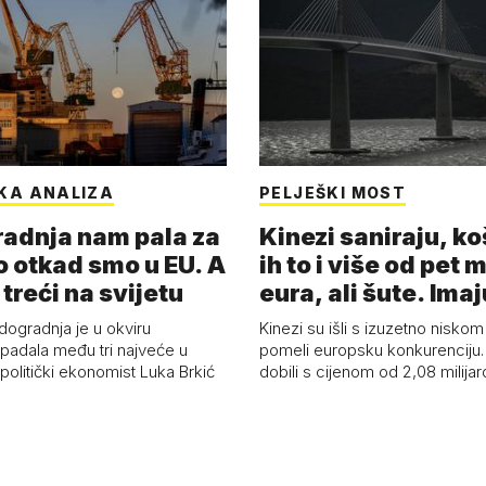
KA ANALIZA
PELJEŠKI MOST
adnja nam pala za
Kinezi saniraju, ko
o otkad smo u EU. A
ih to i više od pet 
 treći na svijetu
eura, ali šute. Ima
dogradnja je u okviru
Kinezi su išli s izuzetno niskom
spadala među tri najveće u
pomeli europsku konkurenciju
 politički ekonomist Luka Brkić
dobili s cijenom od 2,08 milija