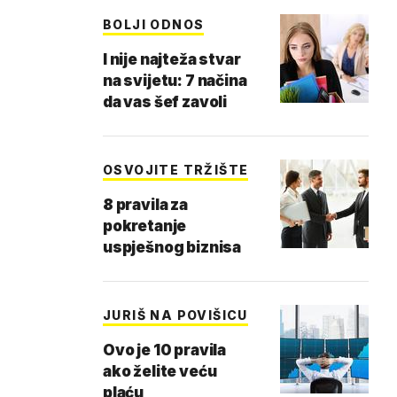
BOLJI ODNOS
I nije najteža stvar
na svijetu: 7 načina
da vas šef zavoli
OSVOJITE TRŽIŠTE
8 pravila za
pokretanje
uspješnog biznisa
JURIŠ NA POVIŠICU
Ovo je 10 pravila
ako želite veću
plaću