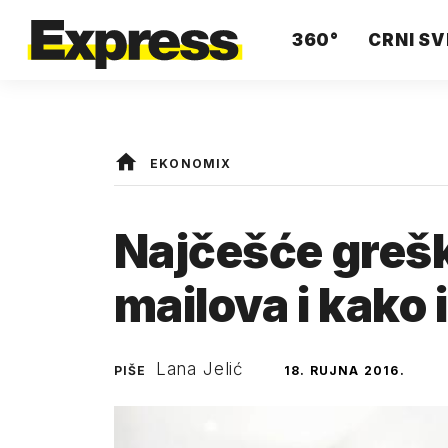
360°
CRNI SV
EKONOMIX
Najčešće grešk
mailova i kako i
Lana Jelić
PIŠE
18. RUJNA 2016.