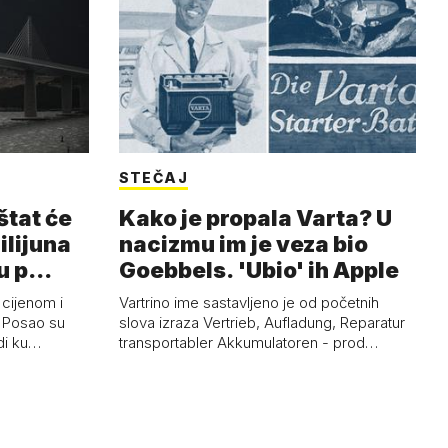
STEČAJ
štat će
Kako je propala Varta? U
milijuna
nacizmu im je veza bio
ju p…
Goebbels. 'Ubio' ih Apple
 cijenom i
Vartrino ime sastavljeno je od početnih
. Posao su
slova izraza Vertrieb, Aufladung, Reparatur
rdi ku…
transportabler Akkumulatoren - prod…