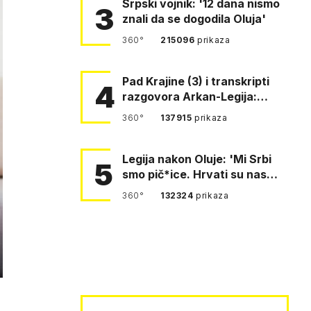
Srpski vojnik: '12 dana nismo
3
znali da se dogodila Oluja'
360°
215096
prikaza
Pad Krajine (3) i transkripti
4
razgovora Arkan-Legija:
'Čujem, prelazite ustašam…
360°
137915
prikaza
Legija nakon Oluje: 'Mi Srbi
5
smo pič*ice. Hrvati su nas
pomeli!'
360°
132324
prikaza