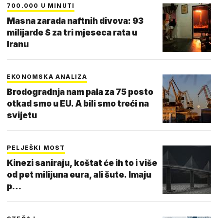
700.000 U MINUTI
Masna zarada naftnih divova: 93
milijarde $ za tri mjeseca rata u
Iranu
EKONOMSKA ANALIZA
Brodogradnja nam pala za 75 posto
otkad smo u EU. A bili smo treći na
svijetu
PELJEŠKI MOST
Kinezi saniraju, koštat će ih to i više
od pet milijuna eura, ali šute. Imaju
p…