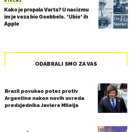
STEČAJ
Kako je propala Varta? U nacizmu
im je veza bio Goebbels. 'Ubio' ih
Apple