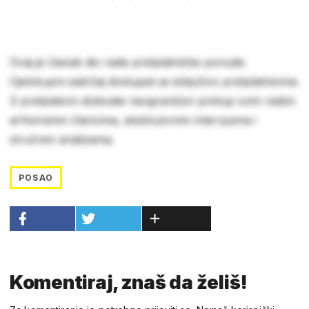
Ovaj je članak dio naše pretplatničke ponude.
Cjelokupni sadržaj dostupan je isključivo pretplatnicima.
S pretplatom dobivate neograničen pristup svim našim
arhiviranim člancima, ekskluzivnim intervjuima i
stručnim analizama.
POSAO
Komentiraj, znaš da želiš!