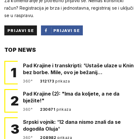
Za komentiranje je potrebno prijaviti se. Nemaš korisnički
račun? Registracija je brza i jednostavna, registriraj se i uključi
se u raspravu.
PRIJAVI SE
PRIJAVI SE
PUTEM
TOP NEWS
FACEBOOKA
Pad Krajine i transkripti: 'Ustaše ulaze u Knin
1
bez borbe. Mile, ovo je bežanij…
360°
312173
prikaza
Pad Krajine (2): "Ima da koljete, a ne da
2
bježite!"
360°
230671
prikaza
Srpski vojnik: '12 dana nismo znali da se
3
dogodila Oluja'
360°
208982
prikaza