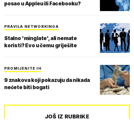
posao u Appleu ili Facebooku?
PRAVILA NETWORKINGA
Stalno 'minglate', ali nemate
koristi? Evo u čemu griješite
PROMIJENITE IH
9 znakova koji pokazuju da nikada
nećete biti bogati
JOŠ IZ RUBRIKE