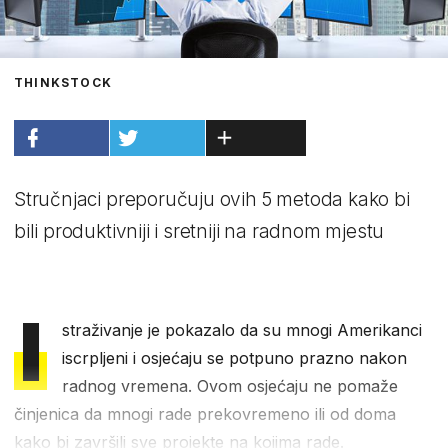
THINKSTOCK
Stručnjaci preporučuju ovih 5 metoda kako bi
bili produktivniji i sretniji na radnom mjestu
I
straživanje je pokazalo da su mnogi Amerikanci
iscrpljeni i osjećaju se potpuno prazno nakon
radnog vremena. Ovom osjećaju ne pomaže
činjenica da mnogi rade prekovremeno ili od doma
kako bi završili sve projekte na kojima rade.