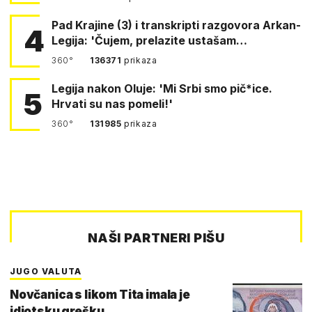
Pad Krajine (3) i transkripti razgovora Arkan-
4
Legija: 'Čujem, prelazite ustašam…
360°
136371
prikaza
Legija nakon Oluje: 'Mi Srbi smo pič*ice.
5
Hrvati su nas pomeli!'
360°
131985
prikaza
NAŠI PARTNERI PIŠU
JUGO VALUTA
Novčanica s likom Tita imala je
idiotsku grešku