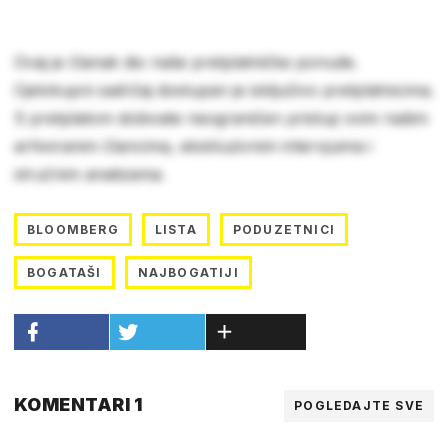
Ovaj je članak dio naše pretplatničke ponude.
Cjelokupni sadržaj dostupan je isključivo pretplatnicima.
S pretplatom dobivate neograničen pristup svim našim
arhiviranim člancima, ekskluzivnim intervjuima i
stručnim analizama.
BLOOMBERG
LISTA
PODUZETNICI
BOGATAŠI
NAJBOGATIJI
KOMENTARI 1
POGLEDAJTE SVE