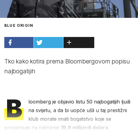
BLUE ORIGIN
Tko kako kotira prema Bloombergovom popisu
najbogatijih
B
loomberg je objavio listu 50 najbogatijih ljudi
na svijetu, a da bi uopće ušli u taj prestižni
klub morate imati bogatstvo koje se
procjenjuje na najmanje
19,8 milijardi dolara
.