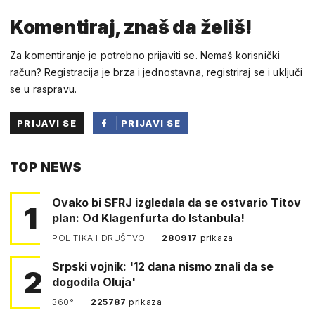
Komentiraj, znaš da želiš!
Za komentiranje je potrebno prijaviti se. Nemaš korisnički
račun? Registracija je brza i jednostavna, registriraj se i uključi
se u raspravu.
PRIJAVI SE
PRIJAVI SE
PUTEM
TOP NEWS
FACEBOOKA
Ovako bi SFRJ izgledala da se ostvario Titov
1
plan: Od Klagenfurta do Istanbula!
POLITIKA I DRUŠTVO
280917
prikaza
Srpski vojnik: '12 dana nismo znali da se
2
dogodila Oluja'
360°
225787
prikaza