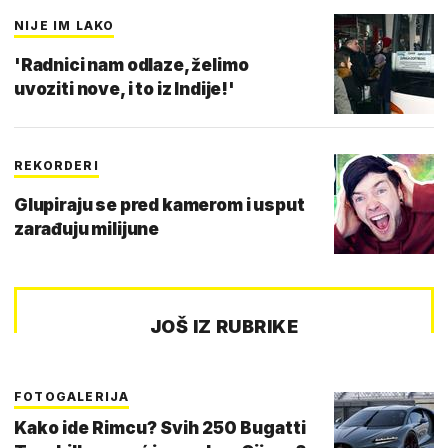
NIJE IM LAKO
'Radnici nam odlaze, želimo
uvoziti nove, i to iz Indije!'
REKORDERI
Glupiraju se pred kamerom i usput
zarađuju milijune
JOŠ IZ RUBRIKE
FOTOGALERIJA
Kako ide Rimcu? Svih 250 Bugatti