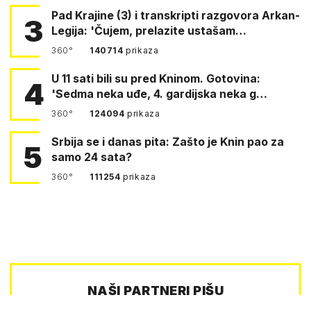
Pad Krajine (3) i transkripti razgovora Arkan-
3
Legija: 'Čujem, prelazite ustašam…
360°
140714
prikaza
U 11 sati bili su pred Kninom. Gotovina:
4
'Sedma neka uđe, 4. gardijska neka g…
360°
124094
prikaza
Srbija se i danas pita: Zašto je Knin pao za
5
samo 24 sata?
360°
111254
prikaza
NAŠI PARTNERI PIŠU