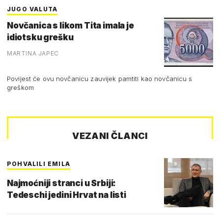
JUGO VALUTA
Novčanica s likom Tita imala je
idiotsku grešku
MARTINA JAPEC
Povijest će ovu novčanicu zauvijek pamtiti kao novčanicu s
greškom
VEZANI ČLANCI
POHVALILI EMILA
Najmoćniji stranci u Srbiji:
Tedeschi jedini Hrvat na listi