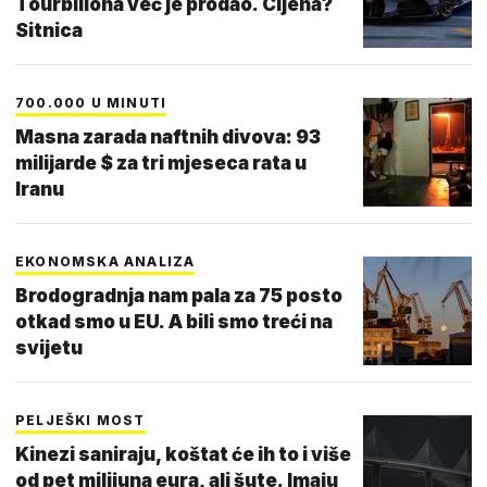
Tourbillona već je prodao. Cijena?
Sitnica
700.000 U MINUTI
Masna zarada naftnih divova: 93
milijarde $ za tri mjeseca rata u
Iranu
EKONOMSKA ANALIZA
Brodogradnja nam pala za 75 posto
otkad smo u EU. A bili smo treći na
svijetu
PELJEŠKI MOST
Kinezi saniraju, koštat će ih to i više
od pet milijuna eura, ali šute. Imaju