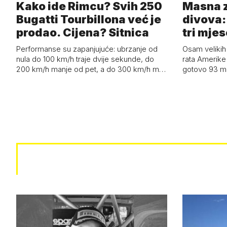
Kako ide Rimcu? Svih 250
Masna z
Bugatti Tourbillona već je
divova: 
prodao. Cijena? Sitnica
tri mjes
Performanse su zapanjujuće: ubrzanje od
Osam velikih
nula do 100 km/h traje dvije sekunde, do
rata Amerike 
200 km/h manje od pet, a do 300 km/h m…
gotovo 93 mil