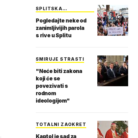
SPLITSKA
ISTANBULSKA
Pogledajte neke od
zanimljivijih parola
s rive u Splitu
SMIRUJE STRASTI
"Neće biti zakona
koji će se
povezivati s
rodnom
ideologijom"
TOTALNI ZAOKRET
Kaptol je sad za