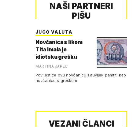
NAŠI PARTNERI
PIŠU
JUGO VALUTA
Novčanica s likom
Tita imala je
idiotsku grešku
MARTINA JAPEC
Povijest će ovu novčanicu zauvijek pamtiti kao
novčanicu s greškom
VEZANI ČLANCI