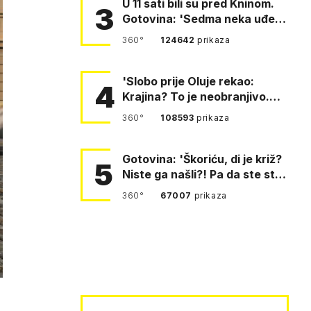
U 11 sati bili su pred Kninom.
3
Gotovina: 'Sedma neka uđe,
4. gardijska neka g…
360°
124642
prikaza
'Slobo prije Oluje rekao:
4
Krajina? To je neobranjivo.
Tuđmana zvao Krivousti'
360°
108593
prikaza
Gotovina: 'Škoriću, di je križ?
5
Niste ga našli?! Pa da ste stali
i pitali fratr…
360°
67007
prikaza