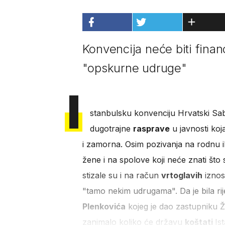
Konvencija neće biti financi
"opskurne udruge"
I
stanbulsku konvenciju Hrvatski S
dugotrajne
rasprave
u javnosti koj
i zamorna. Osim pozivanja na rodnu i
žene i na spolove koji neće znati što s
stizale su i na račun
vrtoglavih
iznosa
"tamo nekim udrugama". Da je bila rij
Plenkovića
kojeg je dao zastupniku Ž
zanimalo koliko će državu
koštati
Is