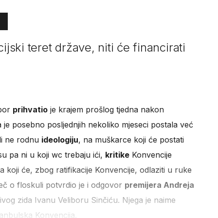
jski teret države, niti će financirati
abor
prihvatio
je krajem prošlog tjedna nakon
a je posebno posljednjih nekoliko mjeseci postala već
li ne rodnu
ideologiju
, na muškarce koji će postati
u pa ni u koji wc trebaju ići,
kritike
Konvencije
 koji će, zbog ratifikacije Konvencije, odlaziti u ruke
eč o floskuli potvrdio je i odgovor
premijera Andreja
ivog zida Ivanu Veliboru Sinčiću. Njega je naime
tanbulska Konvencija.