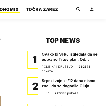
ONOMIX
TOČKA ZAREZ
TOP NEWS
a
Ovako bi SFRJ izgledala da se
1
ostvario Titov plan: Od
Klagenfurta do Istanbula!
POLITIKA I DRUŠTVO
282574
prikaza
Srpski vojnik: '12 dana nismo
2
znali da se dogodila Oluja'
360°
226538
prikaza