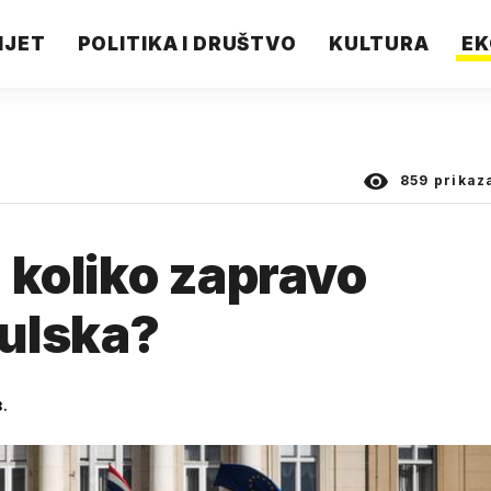
IJET
POLITIKA I DRUŠTVO
KULTURA
EK
859
prikaz
- koliko zapravo
bulska?
8.