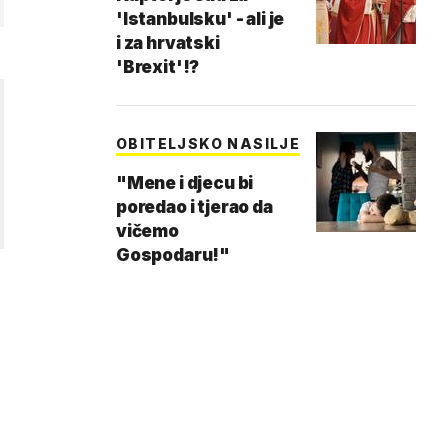
'Istanbulsku' - ali je
i za hrvatski
'Brexit'!?
OBITELJSKO NASILJE
"Mene i djecu bi
poredao i tjerao da
vičemo
Gospodaru!"