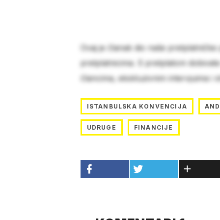
Ovaj je članak dio naše pretplatničke
pretplatnicima. S pretplatom dobivat
člancima, ekskluzivnim intervjuima i 
ISTANBULSKA KONVENCIJA
AND
UDRUGE
FINANCIJE