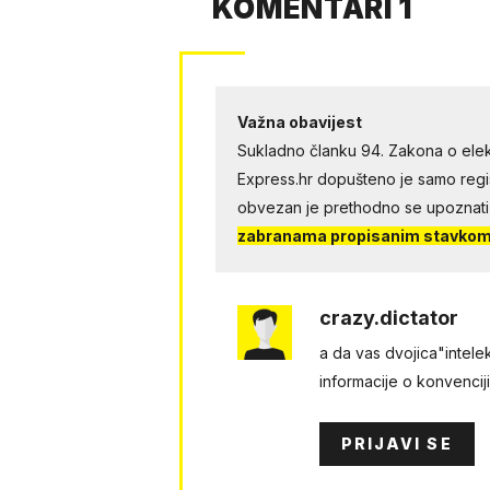
KOMENTARI 1
Važna obavijest
Sukladno članku 94. Zakona o elek
Express.hr dopušteno je samo regist
obvezan je prethodno se upoznati
zabranama propisanim stavkom 
crazy.dictator
a da vas dvojica"intel
informacije o konvenciji 
PRIJAVI SE