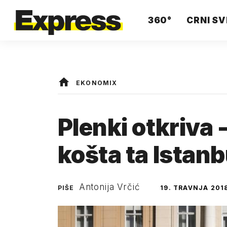
360°
CRNI SV
EKONOMIX
Plenki otkriva 
košta ta Istan
Antonija Vrčić
PIŠE
19. TRAVNJA 201