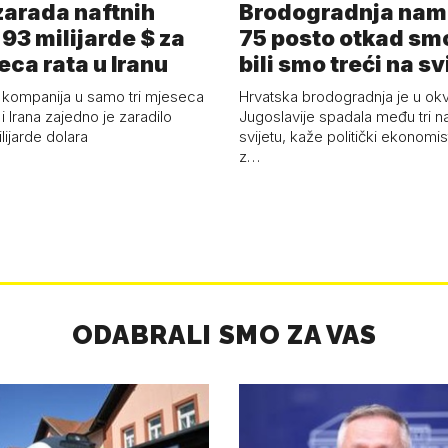
arada naftnih
Brodogradnja nam 
93 milijarde $ za
75 posto otkad smo
eca rata u Iranu
bili smo treći na sv
 kompanija u samo tri mjeseca
Hrvatska brodogradnja je u okv
i Irana zajedno je zaradilo
Jugoslavije spadala među tri n
ijarde dolara
svijetu, kaže politički ekonomis
z…