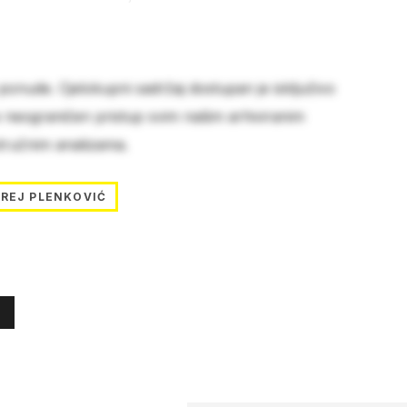
 ponude. Cjelokupni sadržaj dostupan je isključivo
e neograničen pristup svim našim arhiviranim
stručnim analizama.
REJ PLENKOVIĆ