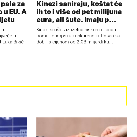
pala za
Kinezi saniraju, koštat će
 u EU. A
ih to i više od pet milijuna
ijetu
eura, ali šute. Imaju p…
iru
Kinezi su išli s izuzetno niskom cijenom i
ajveće u
pomeli europsku konkurenciju. Posao su
t Luka Brkić
dobili s cijenom od 2,08 milijardi ku…